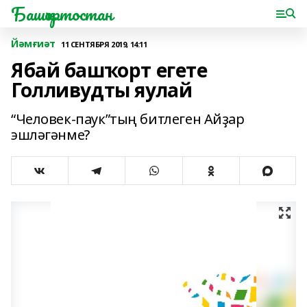
Башҡортостан
Йәмғиәт
11 СЕНТЯБРЯ 2019, 14:11
Ябай башҡорт егете
Голливудты яулай
“Человек-паук”тың битлеген Айҙар
эшләгәнме?