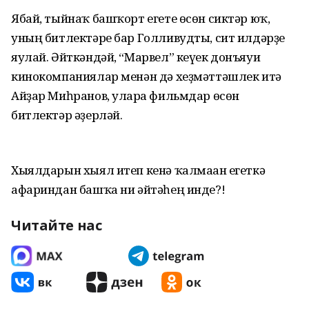
Ябай, тыйнаҡ башҡорт егете өсөн сиктәр юҡ,
уның битлектәре бар Голливудты, сит илдәрҙе
яулай. Әйткәндәй, “Марвел” кеүек донъяуи
кинокомпаниялар менән дә хеҙмәттәшлек итә
Айҙар Миһранов, уларға фильмдар өсөн
битлектәр әҙерләй.
Хыялдарын хыял итеп кенә ҡалмаған егеткә
афариндан башҡа ни әйтәһең инде?!
Читайте нас