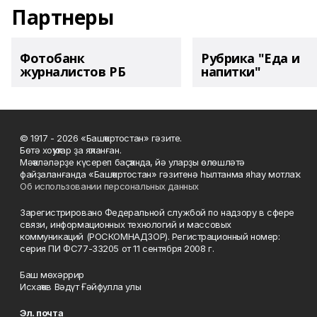
Партнеры
Фотобанк
Рубрика "Еда и
журналистов РБ
напитки"
© 1917 - 2026 «Башҡортостан» гәзите.
Бөтә хоҡуҡтар ҙа яҡланған.
Мәҡәләләрҙе күсереп баҫҡанда, йә уларҙы өлөшләтә
файҙаланғанда «Башҡортостан» гәзитенә һылтанма яһау мотлаҡ.
Об использовании персональных данных
Зарегистрировано Федеральной службой по надзору в сфере
связи, информационных технологий и массовых
коммуникаций (РОСКОМНАДЗОР). Регистрационный номер:
серия ПИ ФС77-33205 от 11 сентября 2008 г.
Баш мөхәррир
Исхаҡов Вәдүт Ғәйфулла улы
Эл. почта