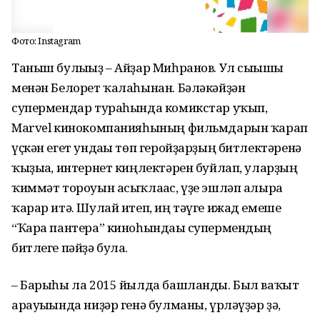
Фото: Instagram
Таныш булығыҙ – Айҙар Миһранов. Ул сығышы
менән Белорет ҡалаһынан. Бәләкәйҙән
супермендар тураһында комикстар уҡып,
Marvel кинокомпанияһының фильмдарын ҡарап
үҫкән егет ундағы төп геройҙарҙың битлектәренә
ҡыҙыға, интернет киңлектәрен буйлап, уларҙың
ҡиммәт тороуын асыҡлағас, үҙе эшләп алырға
ҡарар итә. Шулай итеп, иң тәүге ижад емеше
“Ҡара пантера” киноһындағы супермендың
битлеге пәйҙә була.
– Барыһы ла 2015 йылда башланды. Был ваҡыт
арауығында ниҙәр генә булманы, үрләүҙәр ҙә,