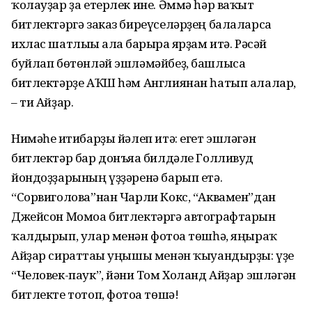
ҡолауҙар ҙа етерлек ине. Әммә һәр ваҡыт
битлектәргә заказ биреүселәрҙең балаларса
ихлас шатлығы алға барырға ярҙам итә. Рәсәй
буйлап бөтөнләй эшләмәйбеҙ, башлыса
битлектәрҙе АҠШ һәм Англиянан һатып алалар,
– ти Айҙар.
Нимәһе иғтибарҙы йәлеп итә: егет эшләгән
битлектәр бар донъяға билдәле Голливуд
йондоҙҙарының үҙҙәренә барып етә.
“Сорвиголова”нан Чарли Кокс, “Аквамен”дан
Джейсон Момоа битлектәргә автографтарын
ҡалдырып, улар менән фотоға төшһә, яңыраҡ
Айҙар сираттағы уңышы менән ҡыуандырҙы: үҙе
“Человек-паук”, йәғни Том Холанд Айҙар эшләгән
битлекте тотоп, фотоға төшә!