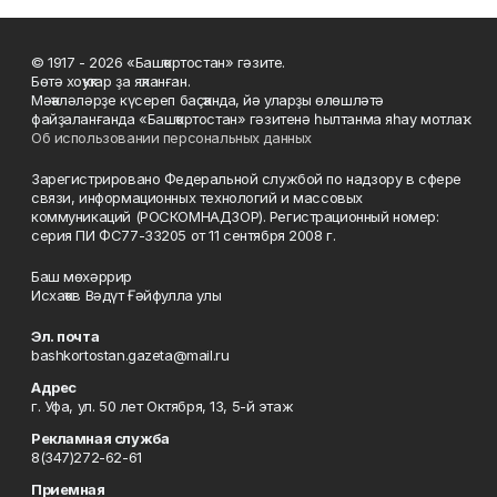
© 1917 - 2026 «Башҡортостан» гәзите.
Бөтә хоҡуҡтар ҙа яҡланған.
Мәҡәләләрҙе күсереп баҫҡанда, йә уларҙы өлөшләтә
файҙаланғанда «Башҡортостан» гәзитенә һылтанма яһау мотлаҡ.
Об использовании персональных данных
Зарегистрировано Федеральной службой по надзору в сфере
связи, информационных технологий и массовых
коммуникаций (РОСКОМНАДЗОР). Регистрационный номер:
серия ПИ ФС77-33205 от 11 сентября 2008 г.
Баш мөхәррир
Исхаҡов Вәдүт Ғәйфулла улы
Эл. почта
bashkortostan.gazeta@mail.ru
Адрес
г. Уфа, ул. 50 лет Октября, 13, 5-й этаж
Рекламная служба
8(347)272-62-61
Приемная