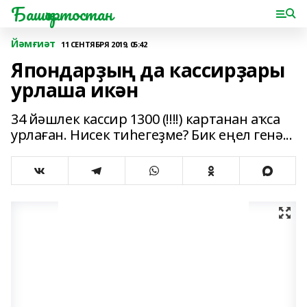
Башҡортостан
Йәмғиәт
11 СЕНТЯБРЯ 2019, 05:42
Япондарҙың да кассирҙары
урлаша икән
34 йәшлек кассир 1300 (!!!!) картанан аҡса
урлаған. Нисек тиһегеҙме? Бик еңел генә...