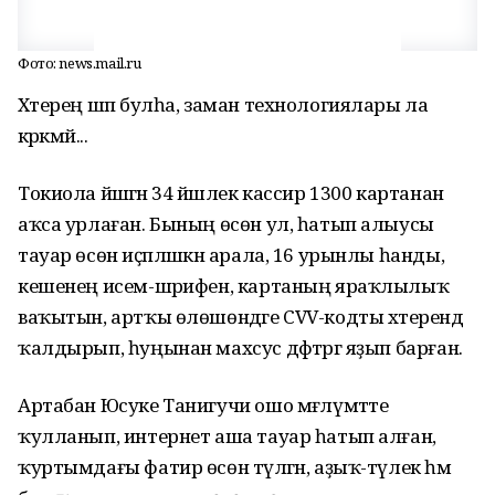
Фото: news.mail.ru
Хәтерең шәп булһа, заман технологиялары ла
кәрәкмәй...
Токиола йәшәгән 34 йәшлек кассир 1300 картанан
аҡса урлаған. Бының өсөн ул, һатып алыусы
тауар өсөн иҫәпләшкән арала, 16 урынлы һанды,
кешенең исем-шәрифен, картаның яраҡлылыҡ
ваҡытын, артҡы өлөшөндәге CVV-кодты хәтерендә
ҡалдырып, һуңынан махсус дәфтәргә яҙып барған.
Артабан Юсуке Танигучи ошо мәғлүмәтте
ҡулланып, интернет аша тауар һатып алған,
ҡуртымдағы фатир өсөн түләгән, аҙыҡ-түлек һәм