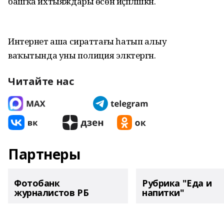
башҡа ихтыяждары өсөн иҫәпләшкән.
Интернет аша сираттағы һатып алыу
ваҡытында уны полиция эләктергән.
Читайте нас
Партнеры
Фотобанк
Рубрика "Еда и
журналистов РБ
напитки"