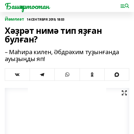
Башҡортостан
Йәмғиәт
14 СЕНТЯБРЯ 2019, 18:03
Хәҙрәт нимә тип яҙған
булған?
– Маһира килен, Әбдрәхим туҙынғанда
ауыҙыңды яп!