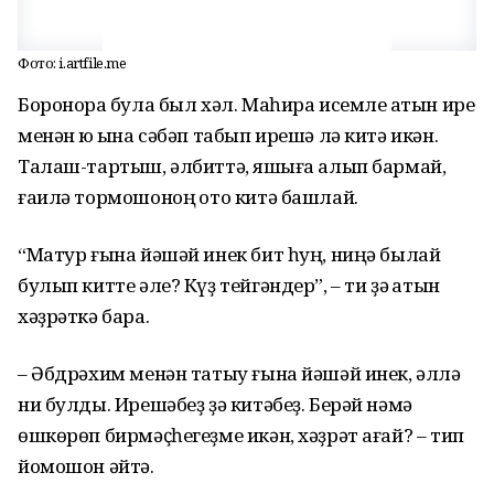
Фото: i.artfile.me
Боронораҡ була был хәл. Маһира исемле ҡатын ире
менән юҡ ҡына сәбәп табып ирешә лә китә икән.
Талаш-тартыш, әлбиттә, яҡшыға алып бармай,
ғаилә тормошоноң ҡото китә башлай.
“Матур ғына йәшәй инек бит һуң, ниңә былай
булып китте әле? Күҙ тейгәндер”, – ти ҙә ҡатын
хәҙрәткә бара.
– Әбдрәхим менән татыу ғына йәшәй инек, әллә
ни булды. Ирешәбеҙ ҙә китәбеҙ. Берәй нәмә
өшкөрөп бирмәҫһегеҙме икән, хәҙрәт ағай? – тип
йомошон әйтә.