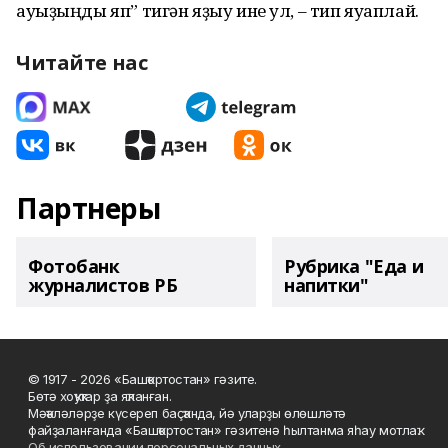
ауыҙыңды яп” тигән яҙыу ине ул, – тип яуаплай.
Читайте нас
Партнеры
Фотобанк
Рубрика "Еда и
журналистов РБ
напитки"
© 1917 - 2026 «Башҡортостан» гәзите.
Бөтә хоҡуҡтар ҙа яҡланған.
Мәҡәләләрҙе күсереп баҫҡанда, йә уларҙы өлөшләтә
файҙаланғанда «Башҡортостан» гәзитенә һылтанма яһау мотлаҡ.
Об использовании персональных данных