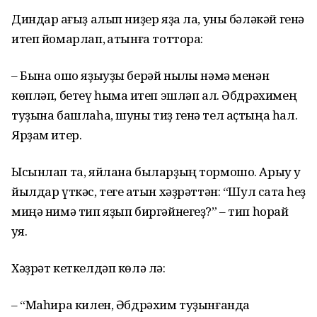
Диндар ҡағыҙ алып ниҙер яҙа ла, уны бәләкәй генә
итеп йомарлап, ҡатынға тоттора:
– Бына ошо яҙыуҙы берәй ныҡлы нәмә менән
көпләп, бетеү һымаҡ итеп эшләп ал. Әбдрәхимең
туҙына башлаһа, шуны тиҙ генә тел аҫтыңа һал.
Ярҙам итер.
Ысынлап та, яйлана быларҙың тормошо. Арыу уҡ
йылдар үткәс, теге ҡатын хәҙрәттән: “Шул саҡта һеҙ
миңә нимә тип яҙып биргәйнегеҙ?” – тип һорай
ҡуя.
Хәҙрәт кеткелдәп көлә лә:
– “Маһира килен, Әбдрәхим туҙынғанда