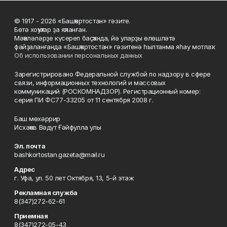
© 1917 - 2026 «Башҡортостан» гәзите.
Бөтә хоҡуҡтар ҙа яҡланған.
Мәҡәләләрҙе күсереп баҫҡанда, йә уларҙы өлөшләтә
файҙаланғанда «Башҡортостан» гәзитенә һылтанма яһау мотлаҡ.
Об использовании персональных данных
Зарегистрировано Федеральной службой по надзору в сфере
связи, информационных технологий и массовых
коммуникаций (РОСКОМНАДЗОР). Регистрационный номер:
серия ПИ ФС77-33205 от 11 сентября 2008 г.
Баш мөхәррир
Исхаҡов Вәдүт Ғәйфулла улы
Эл. почта
bashkortostan.gazeta@mail.ru
Адрес
г. Уфа, ул. 50 лет Октября, 13, 5-й этаж
Рекламная служба
8(347)272-62-61
Приемная
8(347)272-05-43