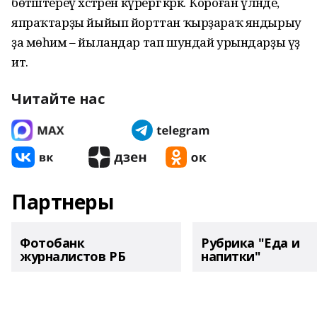
бөтәштереү хәстәрен күрергә кәрәк. Ҡороған үләнде,
япраҡтарҙы йыйып йорттан ҡырҙараҡ яндырыу
ҙа мөһим – йыландар тап шундай урындарҙы үҙ
итә.
Читайте нас
Партнеры
Фотобанк
Рубрика "Еда и
журналистов РБ
напитки"