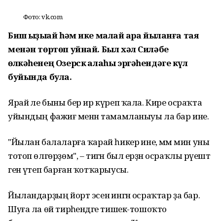
Фото: vk.com
Биш ҡыҙыҡай һәм ике малай ҡара йыланға таяҡ
менән төртөп уйнай. Был хәл Силәбе
өлкәһенең Озерск ҡалаһы эргәһендәге күл
буйында була.
Ярай әле быны бер ир күреп ҡала. Кире осраҡта
уйындың фажиғә менән тамамланыуы ла бар ине.
"Йылан балаларға ҡарай һикерә ине, әммә мин уны
тотоп өлгөрҙөм", – тигән был ерҙән осраҡлы рәүештә
генә үтеп барған ҡотҡарыусы.
Йыландарҙың йорт эсенә ингән осраҡтар ҙа бар.
Шуға ла өй тирәһендәге тишек-тошоҡто