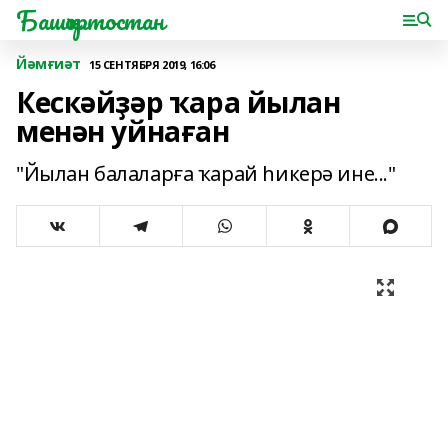
Башҡортостан
Йәмғиәт
15 СЕНТЯБРЯ 2019, 16:06
Кескәйҙәр ҡара йылан
менән уйнаған
"Йылан балаларға ҡарай һикерә ине..."