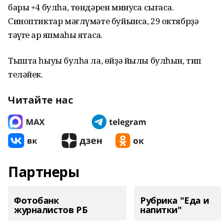
бары +4 булһа, төндәрен минусҡа сығасаҡ.
Синоптиктар мәғлүмәте буйынса, 29 октябрҙә
тәүге ҡар япмаһы ятасаҡ.
Тышта һыуыҡ булһа ла, өйҙә йылы булһын, тип
теләйек.
Читайте нас
Партнеры
Фотобанк
Рубрика "Еда и
журналистов РБ
напитки"