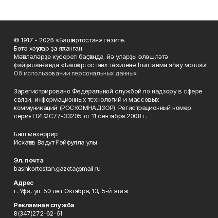
© 1917 - 2026 «Башҡортостан» гәзите.
Бөтә хоҡуҡтар ҙа яҡланған.
Мәҡәләләрҙе күсереп баҫҡанда, йә уларҙы өлөшләтә
файҙаланғанда «Башҡортостан» гәзитенә һылтанма яһау мотлаҡ.
Об использовании персональных данных
Зарегистрировано Федеральной службой по надзору в сфере
связи, информационных технологий и массовых
коммуникаций (РОСКОМНАДЗОР). Регистрационный номер:
серия ПИ ФС77-33205 от 11 сентября 2008 г.
Баш мөхәррир
Исхаҡов Вәдүт Ғәйфулла улы
Эл. почта
bashkortostan.gazeta@mail.ru
Адрес
г. Уфа, ул. 50 лет Октября, 13, 5-й этаж
Рекламная служба
8(347)272-62-61