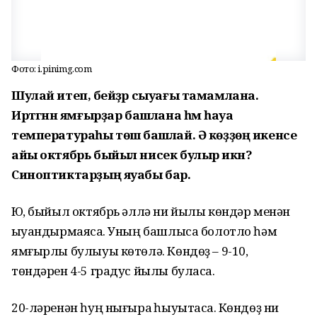
Фото: i.pinimg.com
Шулай итеп, әбейҙәр сыуағы тамамлана.
Иртәгәнән ямғырҙар башлана һәм һауа
температураһы төшә башлай. Ә көҙҙөң икенсе
айы октябрь быйыл нисек булыр икән?
Синоптиктарҙың яуабы бар.
Юҡ, быйыл октябрь әллә ни йылы көндәр менән
ҡыуандырмаясаҡ. Уның башлыса болотло һәм
ямғырлы булыуы көтөлә. Көндөҙ – 9-10,
төндәрен 4-5 градус йылы буласаҡ.
20-ләренән һуң нығыраҡ һыуытасаҡ. Көндөҙ ни