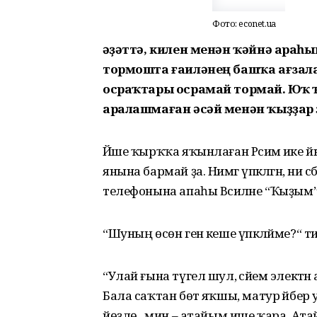
Фото: econet.ua
Ғәҙәттә, килен менән ҡәйнә араһ
тормошта ғаиләнең башҡа ағзала
осраҡтары осрамай тормай. Юҡ ҡ
аралашмаған әсәй менән ҡыҙҙар ҙ
Йәше ҡырҡҡа яҡынлаған Рәсимә ике йыл 
янына бармай ҙа. Нимәгә үпкәләгән, ни 
телефонына апаһы Вәсиләне “Ҡыҙым” ти
“Шуның өсөн генә кеше үпкәләйме?“ т
“Улай ғына түгел шул, әсәйем элект
Бала саҡтан бөтә яҡшы, матур әйбер у
йөҙлө, ә мин – атайым ише ҡара. Ат