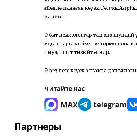
ғәйепле һанаған кеүек. Гел ҡыйырһ
ҡалған...”
Ә бит психологтар тап ана шундай ү
уңыштарына, бәхетле тормошона кәр
тыуа, тип тә тиккә әйтмәгәндәр.
Ә һеҙ әлеге кеүек осраҡта донъялағы иң 
Читайте нас
Партнеры