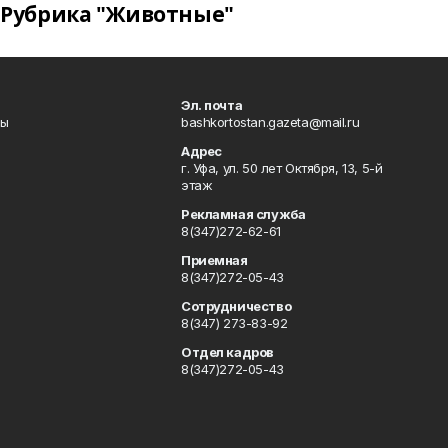
Рубрика "Животные"
Эл. почта
лы
bashkortostan.gazeta@mail.ru
Адрес
г. Уфа, ул. 50 лет Октября, 13, 5-й
этаж
Рекламная служба
8(347)272-62-61
Приемная
8(347)272-05-43
Сотрудничество
8(347) 273-83-92
Отдел кадров
8(347)272-05-43