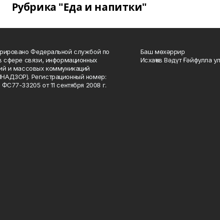
Рубрика "Еда и напитки"
рировано Федеральной службой по
Баш мөхәррир
в сфере связи, информационных
Исхаҡов Вәдүт Ғәйфулла у
ий и массовых коммуникаций
НАДЗОР). Регистрационный номер:
 ФС77-33205 от 11 сентября 2008 г.