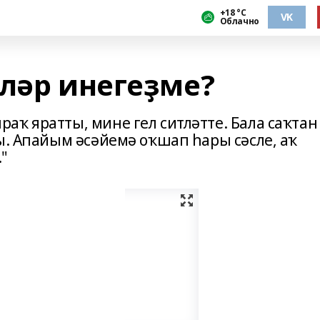
+18 °С
VK
Облачно
әләр инегеҙме?
аҡ яратты, мине гел ситләтте. Бала саҡтан
ы. Апайым әсәйемә оҡшап һары сәсле, аҡ
."