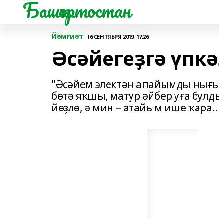
Башҡортостан
Йәмғиәт
16 СЕНТЯБРЯ 2019, 17:26
Әсәйегеҙгә үпк
"Әсәйем электән апайымды нығыр
бөтә яҡшы, матур әйбер уға булд
йөҙлө, ә мин – атайым ише ҡара..