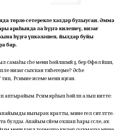
ында төрлө сетерекле хәлдәр булыусан. Әммә
ры араһында ла һүҙгә килешеү, низағ
ына һүҙгә үпкәләшеп, йылдар буйы
а бар.
самаһы әсәһе менән һөйләшмәй ҙә, бер Өфөлә йәшәп,
сәбәпле низағ сыҡҡан тиһегеҙме? Әсәһе
п, ә Рәсимәне исеме менән яҙған.
ип аптырайым. Рәсимә ярһып һөйләп алып китте:
ән апайымды нығыраҡ яратты, мине гел ситләтте.
ға булды. Апайым әсәйемә оҡшап һары сәсле, аҡ
айым менән ғаилә тормошо килеп сыҡмауҙа мине