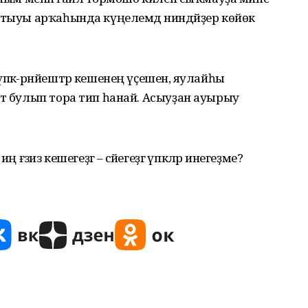
ытыуы арҡаһында күңелемдә ниндәйҙер көйөк
пкә-рәнйештәр кешенең үҫешенә, яулайһы
тә булып тора тип һанай. Асыуҙан ауырыу
ғәзиз кешегеҙгә – әсәйегеҙгә үпкәләр инегеҙме?