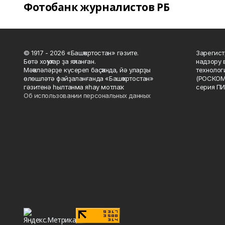
Фотобанк журналистов РБ
© 1917 - 2026 «Башҡортостан» гәзите.
Зарегист
Бөтә хоҡуҡтар ҙа яҡланған.
надзору 
Мәҡәләләрҙе күсереп баҫҡанда, йә уларҙы
технолог
өлөшләтә файҙаланғанда «Башҡортостан»
(РОСКОМ
гәзитенә һылтанма яһау мотлаҡ.
серия ПИ
Об использовании персональных данных