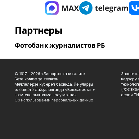
Партнеры
Фотобанк журналистов РБ
© 1917 - 2026 «Башҡортостан» гәзите.
Зарегист
Бөтә хоҡуҡтар ҙа яҡланған.
надзору 
Мәҡәләләрҙе күсереп баҫҡанда, йә уларҙы
технолог
өлөшләтә файҙаланғанда «Башҡортостан»
(РОСКОМ
гәзитенә һылтанма яһау мотлаҡ.
серия ПИ
Об использовании персональных данных