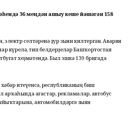
ҙөмтәһендә 36 меңдән ашыу кеше йәшәгән 158
н, электр селтәренә ҙур зыян килтергән. Авария
аралар күрелә, тип белдерҙеләр Башҡортостан
буғат хеҙмәтендә. Был эшкә 139 бригада
хәбәр итеүенсә, республиканың биш
ел арҡаһында ағастар, рекламалар, автобус
ыйыҡтарына, автомобилдәргә зыян