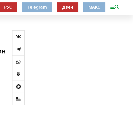
РУС
Telegram
Дзен
МАКС
ән