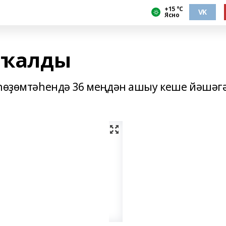
+15 °С
VK
Ясно
ҙ ҡалды
 һөҙөмтәһендә 36 меңдән ашыу кеше йәшәг