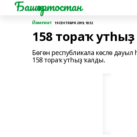
Башҡортостан
Йәмғиәт
19 СЕНТЯБРЯ 2019, 18:32
158 тораҡ утһы
Бөгөн республикала көслө дауыл
158 тораҡ утһыҙ ҡалды.