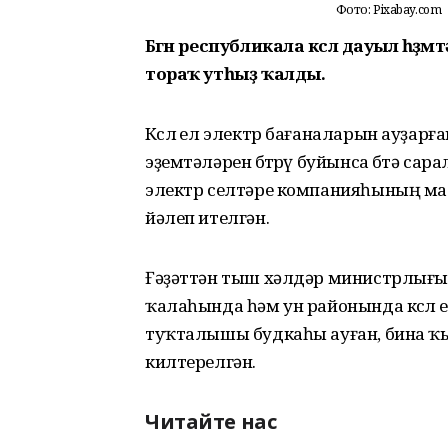
Фото: Pixabay.com
Бөгөн республикала көслө дауыл һө
тораҡ утһыҙ ҡалды.
Көслө ел электр бағаналарын ауҙарға
эҙемтәләрен бөтөрөү буйынса бөтә с
электр селтәре компанияһының мат
йәлеп ителгән.
Ғәҙәттән тыш хәлдәр министрлығы 
ҡалаһында һәм ун районында көслө 
туҡталышы будкаһы ауған, бина ҡ
килтерелгән.
Читайте нас