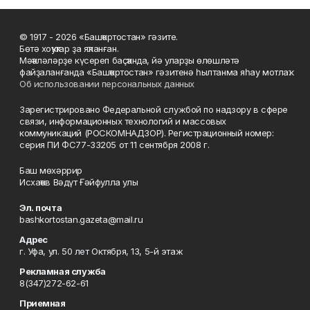
© 1917 - 2026 «Башҡортостан» гәзите.
Бөтә хоҡуҡтар ҙа яҡланған.
Мәҡәләләрҙе күсереп баҫҡанда, йә уларҙы өлөшләтә
файҙаланғанда «Башҡортостан» гәзитенә һылтанма яһау мотлаҡ.
Об использовании персональных данных
Зарегистрировано Федеральной службой по надзору в сфере
связи, информационных технологий и массовых
коммуникаций (РОСКОМНАДЗОР). Регистрационный номер:
серия ПИ ФС77-33205 от 11 сентября 2008 г.
Баш мөхәррир
Исхаҡов Вәдүт Ғәйфулла улы
Эл. почта
bashkortostan.gazeta@mail.ru
Адрес
г. Уфа, ул. 50 лет Октября, 13, 5-й этаж
Рекламная служба
8(347)272-62-61
Приемная