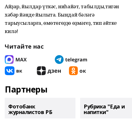
Айҙар, йылдар үткәс, ниһайәт, табылды,тигән
хәбәр йәнде йылыта. Бындай бәләгә
тарыусыларға, өмөтөгөҙҙө өҙмәгеҙ, тип әйтке
килә!
Читайте нас
Партнеры
Фотобанк
Рубрика "Еда и
журналистов РБ
напитки"