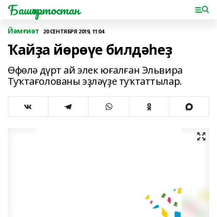
Башҡортостан
Йәмғиәт
20 СЕНТЯБРЯ 2019, 11:04
Ҡайҙа йөрөүе билдәһеҙ
Өфөлә дүрт ай элек юғалған Эльвира
Туҡтағолованы эҙләүҙе туҡтаттылар.