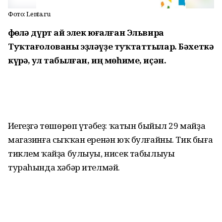
Фото: Lenta.ru
Өфөлә дүрт ай элек юғалған Эльвира
Туҡтағолованы эҙләүҙе туҡтаттылар. Бәхеткә
күрә, ул табылған, иң мөһиме, иҫән.
Иҫегеҙгә төшөрөп үтәбеҙ: ҡатын быйыл 29 майҙа
магазинға сыҡҡан еренән юҡ булғайны. Тик быға
тиклем ҡайҙа булыуы, нисек табылыуы
тураһында хәбәр ителмәй.