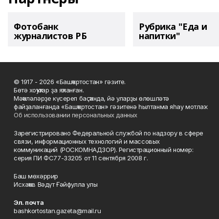
Фотобанк
Рубрика "Еда и
журналистов РБ
напитки"
© 1917 - 2026 «Башҡортостан» гәзите.
Бөтә хоҡуҡтар ҙа яҡланған.
Мәҡәләләрҙе күсереп баҫҡанда, йә уларҙы өлөшләтә
файҙаланғанда «Башҡортостан» гәзитенә һылтанма яһау мотлаҡ.
Об использовании персональных данных
Зарегистрировано Федеральной службой по надзору в сфере
связи, информационных технологий и массовых
коммуникаций (РОСКОМНАДЗОР). Регистрационный номер:
серия ПИ ФС77-33205 от 11 сентября 2008 г.
Баш мөхәррир
Исхаҡов Вәдүт Ғәйфулла улы
Эл. почта
bashkortostan.gazeta@mail.ru