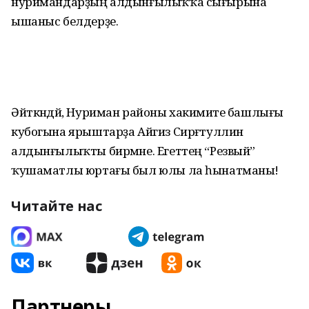
нуримандарҙың алдынғылыҡҡа сығырына
ышаныс белдерҙе.
Әйткәндәй, Нуриман районы хакимиәте башлығы
кубогына ярыштарҙа Айгиз Сирғәтуллин
алдынғылыҡты бирмәне. Егеттең “Резвый”
ҡушаматлы юртағы был юлы ла һынатманы!
Читайте нас
Партнеры