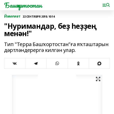
Башҡортостан
Йәмғиәт
22 СЕНТЯБРЯ 2019, 10:14
"Нуримандар, беҙ һеҙҙең
менән!"
Тип "Терра Башҡортостан"ға яҡташтарын
дәртләндерергә килгән улар.