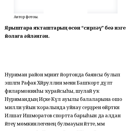
Автор фотоһы.
Ярыштарҙа яҡташтарың өсөн “сирләү” беҙҙә изге
йолаға әйләнгән.
Нуриман район мәҙәниәт йортонда баянсы булып
эшләгән Рафак Хәйруллин менән Башҡорт дәүләт
филармонияһы ҡурайсыһы, шулай уҡ
Нуримандың Иҫке Күл ауылы балаларына ошо
милли уйын ҡоралында уйнау серҙәрен өйрәткән
Илшат Ишморатов спортта барыһын да алдан
әйтеү мөмкинлегенең булмауын әйтте, әммә