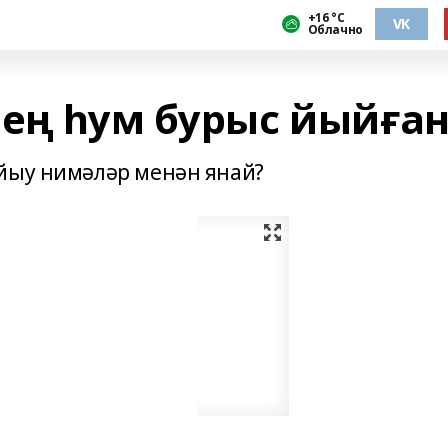
+16 °С
VK
Облачно
мең һум бурыс йыйға
ыйыу нимәләр менән янай?