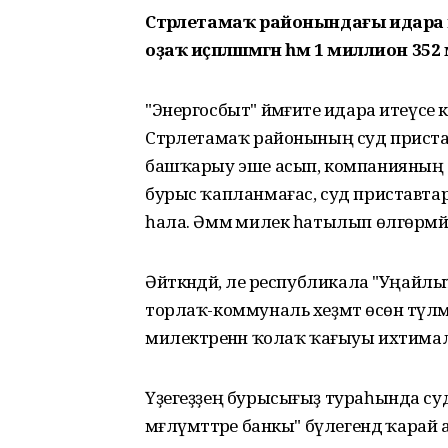
Стәрлетамаҡ районындағы идара 
оҙаҡ иҫәпләшмәгән һәм 1 миллион 35
"Энергосбыт" йәмғиәте идара итеүсе 
Стәрлетамаҡ районының суд приста
башҡарыу эше асып, компанияның ди
бурыс ҡапланмағас, суд приставтары
һала. Әммә милек һатылып өлгөрмә
Әйткәндәй, әле республикала "Уңайлыҡ 
торлаҡ-коммуналь хеҙмәт өсөн түләмә
милектәренән ҡолаҡ ҡағыуы ихтимал
Үҙегеҙҙең бурысығыҙ тураһында су
мәғлүмәттәре банкы" бүлегендә ҡарай