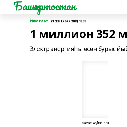
Башҡортостан
Йәмғиәт
23 СЕНТЯБРЯ 2019, 18:35
1 миллион 352 
Электр энергияһы өсөн бурыс й
Фото: wyksa-r.ru