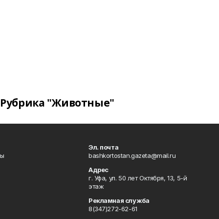
Рубрика "Животные"
Эл. почта
лы
bashkortostan.gazeta@mail.ru
Адрес
г. Уфа, ул. 50 лет Октября, 13, 5-й
этаж
Рекламная служба
8(347)272-62-61