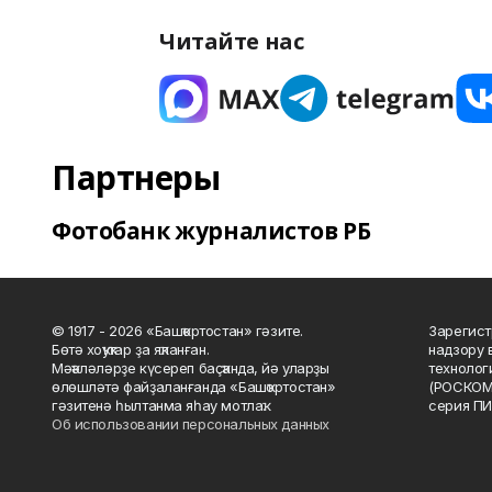
Читайте нас
Партнеры
Фотобанк журналистов РБ
© 1917 - 2026 «Башҡортостан» гәзите.
Зарегист
Бөтә хоҡуҡтар ҙа яҡланған.
надзору 
Мәҡәләләрҙе күсереп баҫҡанда, йә уларҙы
технолог
өлөшләтә файҙаланғанда «Башҡортостан»
(РОСКОМ
гәзитенә һылтанма яһау мотлаҡ.
серия ПИ
Об использовании персональных данных