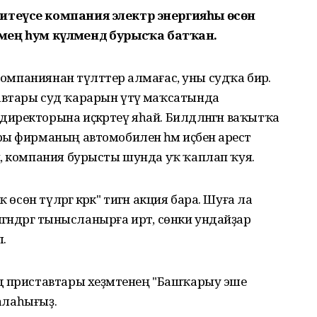
итеүсе компания электр энергияһы өсөн
2 мең һум күләмендә бурысҡа батҡан.
компаниянан түләттерә алмағас, уны судҡа бирә.
втары суд ҡарарын үтәү маҡсатында
ректорына иҫкәртеү яһай. Билдәләнгән ваҡытҡа
 фирманың автомобиленә һәм иҫәбенә арест
й, компания бурысты шунда уҡ ҡаплап ҡуя.
өсөн түләргә кәрәк" тигән акция бара. Шуға ла
гәндәргә тынысланырға иртә, сөнки ундайҙар
.
д приставтары хеҙмәтенең "Башҡарыу эше
 алаһығыҙ.