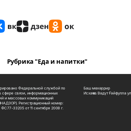
Рубрика "Еда и напитки"
рировано Федеральной службой по
Баш мөхәррир
в сфере связи, информационных
Исхаҡов Вәдүт Ғәйфулла у
ий и массовых коммуникаций
НАДЗОР). Регистрационный номер:
 ФС77-33205 от 11 сентября 2008 г.