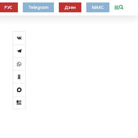
РУС
Telegram
Дзен
МАКС
н