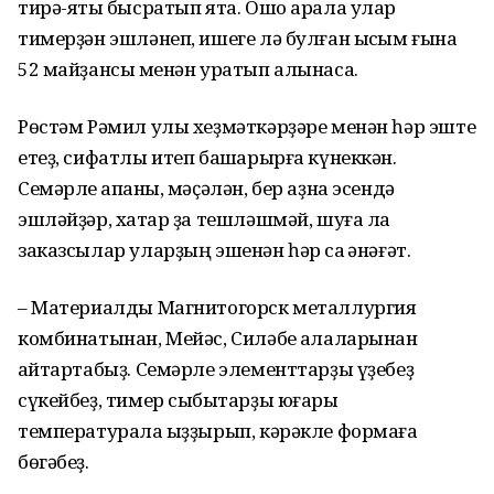
тирә-яҡты бысратып ята. Ошо арала улар
тимерҙән эш­лә­неп, ишеге лә булған ыҡсым ғына
52 майҙансыҡ менән уратып алынасаҡ.
Рөстәм Рәмил улы хеҙмәткәрҙәре менән һәр эште
етеҙ, сифатлы итеп башҡарырға күнеккән.
Семәрле ҡапҡаны, мәҫәлән, бер аҙна эсендә
эшләйҙәр, хаҡтар ҙа тешләшмәй, шуға ла
заказсылар уларҙың эшенән һәр саҡ ҡәнәғәт.
– Материалды Магнитогорск металлургия
комбинатынан, Мейәс, Силәбе ҡалаларынан
ҡайтартабыҙ. Семәрле элементтарҙы үҙебеҙ
сүкейбеҙ, тимер сыбыҡтарҙы юғары
температурала ҡыҙҙырып, кәрәкле формаға
бөгәбеҙ.