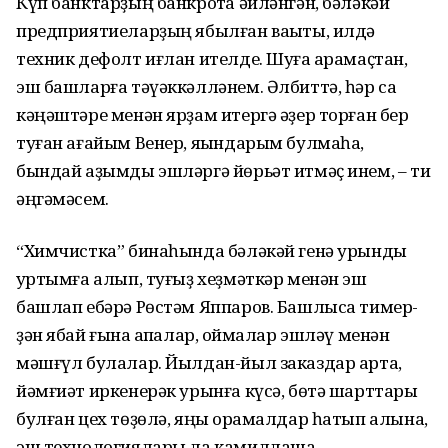
Күп банктарҙың банкротҡа әйләнгән, бәләкәй
пред­приятиеларҙың ябылған ваҡыты, илдә
техник дефолт иғлан ителде. Шуға ҡарамаҫтан,
эш башларға тәүәккәлләнем. Әлбиттә, һәр саҡ
кәңәштәре менән ярҙам итергә әҙер торған бер
туған ағайым Венер, яҡында­рым булмаһа,
бындай аҙымды эшләргә йөрьәт итмәҫ инем, – ти
әңгәмәсем.
“Химчистка” бинаһында бәләкәй генә урынды
ҡуртымға алып, туғыҙ хеҙмәткәр менән эш
башлап ебәрә Рөстәм Яппаров. Башлыса тимер­
ҙән ябай ғына ҡапҡалар, ҡоймалар эшләү менән
мәшғүл булалар. Йылдан-йыл заказдар арта,
йәмғиәт иркенерәк урынға күсә, бөтә шарттары
булған цех төҙөлә, яңы ҡора­мал­дар һатып алына,
эш технологиялары ла камиллаша.