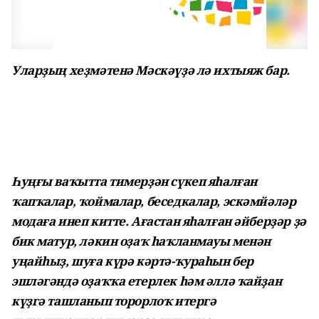
Уларҙың хеҙмәтенә Мәскәүҙә лә ихтыяж бар.
Һуңғы ваҡытта тимерҙән сүкеп яһалған
ҡапҡалар, ҡоймалар, беседкалар, эскәмйәләр
модаға инеп китте. Ағастан яһалған әйберҙәр ҙә
бик матур, ләкин оҙаҡ һаҡланмауы менән
уңайһыҙ, шуға күрә кәртә-ҡураһын бер
эшләгәндә оҙаҡҡа етерлек һәм әллә ҡайҙан
күҙгә ташланып торорлоҡ итергә