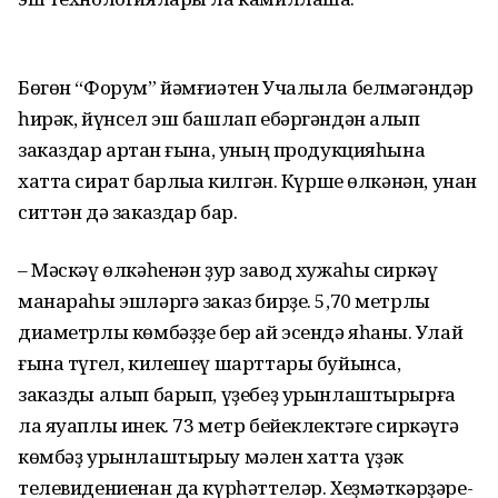
Бөгөн “Форум” йәмғиәтен Учалыла белмәгәндәр
һирәк, йүнсел эш башлап ебәргәндән алып
заказдар артҡан ғына, уның продук­ция­һына
хатта сират барлыҡҡа килгән. Күрше өлкәнән, унан
ситтән дә заказдар бар.
– Мәскәү өлкәһенән ҙур завод хужаһы сиркәү
манараһы эшләргә заказ бирҙе. 5,70 метрлыҡ
диаметрлы көмбәҙҙе бер ай эсендә яһаныҡ. Улай
ғына түгел, килешеү шарттары буйынса,
заказды алып барып, үҙе­беҙ урынлаштырырға
ла яуаплы инек. 73 метр бейеклектәге сиркәүгә
көмбәҙ урынлаштырыу мәлен хатта үҙәк
телевидениенан да күрһәт­теләр. Хеҙмәткәрҙәре­