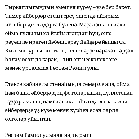
Тырышлығыңдың емешен күреү – үҙе бер бәхет.
Тимер әйберҙәр етештереү эшендә айырым
иғтибар деталдәргә бүленә. Мәҫәлән, ҡапҡа йәки
ҡойма тулыһынса йыйылған­дан һуң, ошо
рәүешле иретеп йә­бештереү йөйҙәре йышыла.
Был, матурлыҡтан тыш, кешеләрҙе йәрә­хәт­тәрҙән
һаҡлау өсөн дә кәрәк, – тип эш нескәлектәре
менән уртаҡ­лаша Рөстәм Рәмил улы.
Етәксе кабинеты стенаһында семәрле ҡапҡа, ҡойма
һәм башҡа әйберҙәрҙең фотоларының күпле­генән
күҙҙәр ҡамаша, йәмғиәт ихатаһында ла заказсы
әйберҙәрҙе үҙ күҙе менән күрһен өсөн төрлө
өлгөләр ҡуйылған.
Рөстәм Рәмил улынан иң тырыш