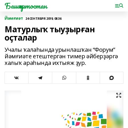
Башҡортостан
Йәмғиәт
24 СЕНТЯБРЯ 2019, 08:36
Матурлыҡ тыуҙырған
оҫталар
Учалы ҡалаһында урынлашҡан “Форум”
йәмғиәте етештергән тимер әйберҙәргә
халыҡ араһында ихтыяж ҙур.