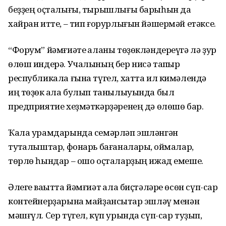
беҙҙең оҫта­лығы, тырышлығы бары­һын да
хайран итте, – тип ғорур­лығын йә­шермәй етәксе.
“Форум” йәмғиәте ҡаланы төҙөк­ләндереүгә лә ҙур
өлөш индерә. Учалының бер нисә тапҡыр
республикала ғына түгел, хатта ил кимәлендә
иң төҙөк ҡала булып танылыуында был
предприятие хеҙмәткәрҙәренең дә өлөшө бар.
Ҡала урамдарында семәрләп эшләнгән
туҡталыштар, фонарь ба­ғаналары, ҡоймалар,
төрлө һындар – ошо оҫталарҙың ижад емеше.
Әлеге ваҡытта йәмғиәт ҡала биҫтәләре өсөн сүп-сар
контейнер­ҙарына майҙансыҡтар эшләү менән
мәшғүл. Сер түгел, күп урында сүп-сар туҙып,