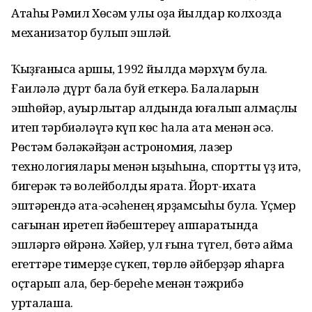
Атаһы Рәмил Хөсәм улы оҙаҡ йылдар колхозда
механизатор булып эшләй.
Ҡыҙғанысҡа ҡаршы, 1992 йылда мәрхүм була.
Ғаиләлә дүрт бала буй еткерә. Балаларын
эшһөйәр, ауырлыҡтар алдында юға­лып ҡалмаҫлыҡ
итеп тәрбиәләүгә күп көс һала ата менән әсә.
Рөстәм бәләкәйҙән астрономия, лазер
технологиялары менән ҡыҙыҡһына, спортты үҙ итә,
бигерәк тә волейболды ярата. Йорт-ихата
эштәрендә ата-әсәһенең ярҙамсыһы була. Үҫмер
сағынан иретеп йәбештереү аппаратында
эшләргә өйрәнә. Хәйер, ул ғына түгел, бөтә аймаҡ
егеттәре тимерҙе сүкеп, төрлө әйберҙәр яһарға
оҫтарып ала, бер-береһе менән тәжрибә
уртаҡлаша.