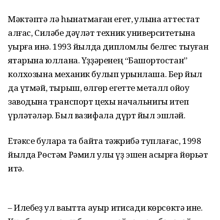
Мәктәптә лә һынатмаған егет, ҡулына аттестат
алғас, Силәбе дәү­ләт техник университетына
уҡырға инә. 1993 йылда дипломлы белгес тыуған
яҡтарына юллана. Үҙҙәре­нең “Башҡортостан”
колхозына механик булып урынлаша. Бер йыл
да үтмәй, тырыш, өлгөр егетте металл ҡойоу
заводына транспорт цехы начальнигы итеп
үрләтәләр. Был вазифала дүрт йыл эшләй.
Етәксе булараҡ та байтаҡ тәжри­бә туплағас, 1998
йылда Рөстәм Рә­мил улы үҙ эшен асырға йөрьәт
итә.
– Илебеҙ ул ваҡытта ауыр иҡти­сади көрсөктә ине.