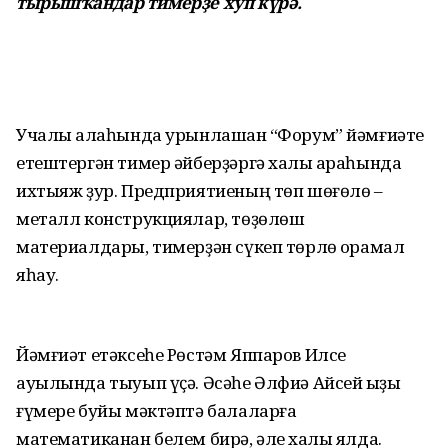
тырышҡандар тимерҙе хуп күрә.
Учалы ҡалаһында урынлашҡан “Форум” йәмғиәте
етештергән тимер әйберҙәргә халыҡ араһында
ихтыяж ҙур. Предприятиеның төп шөғөлө –
металл конструкциялар, төҙөлөш
материалдары, тимерҙән сүкеп төрлө ҡорамал
яһау.
Йәмғиәт етәксеһе Рөстәм Яппаров Илсе
ауылында тыуып үҫә. Әсәһе Әлфиә Айсей ҡыҙы
ғүмере буйы мәктәптә балаларға
математиканан белем бирә, әле хаҡлы ялда.