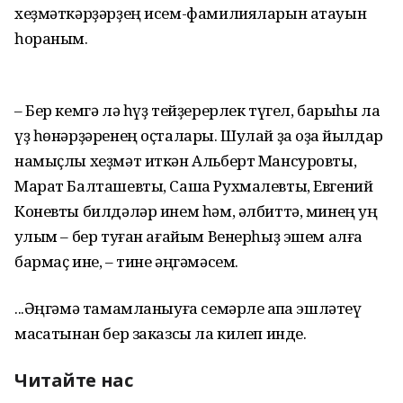
хеҙмәткәрҙәрҙең исем-фамилияларын атауын
һораным.
– Бер кемгә лә һүҙ тейҙерерлек түгел, барыһы ла
үҙ һөнәрҙәренең оҫталары. Шулай ҙа оҙаҡ йылдар
намыҫлы хеҙмәт иткән Альберт Мансуровты,
Марат Балташевты, Саша Рухмалевты, Евгений
Коневты билдәләр инем һәм, әлбиттә, минең уң
ҡулым – бер туған ағайым Венерһыҙ эшем алға
бармаҫ ине, – тине әңгәмәсем.
...Әңгәмә тамамланыуға семәрле ҡапҡа эшләтеү
маҡсатынан бер заказсы ла килеп инде.
Читайте нас