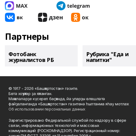
Партнеры
Фотобанк
Рубрика "Еда и
журналистов РБ
напитки"
© 1917 - 2026 «Башҡортостан» гәзите.
Бөтә хоҡуҡтар ҙа яҡланған.
Мәҡәләләрҙе күсереп баҫҡанда, йә уларҙы өлөшләтә
файҙаланғанда «Башҡортостан» гәзитенә һылтанма яһау мотлаҡ.
Об использовании персональных данных
Зарегистрировано Федеральной службой по надзору в сфере
связи, информационных технологий и массовых
коммуникаций (РОСКОМНАДЗОР). Регистрационный номер:
серия ПИ ФС77-33205 от 11 сентября 2008 г.