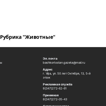
Рубрика "Животные"
Эл. почта
лы
bashkortostan.gazeta@mail.ru
Адрес
г. Уфа, ул. 50 лет Октября, 13, 5-й
этаж
Рекламная служба
8(347)272-62-61
Приемная
8(347)272-05-43