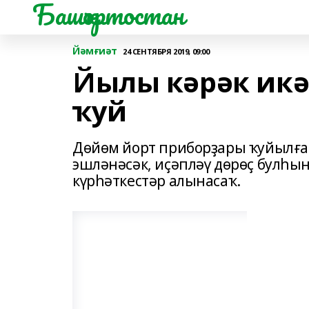
Башҡортостан
Йәмғиәт
24 СЕНТЯБРЯ 2019, 09:00
Йылы кәрәк икә
ҡуй
Дөйөм йорт приборҙары ҡуйылға
эшләнәсәк, иҫәпләү дөрөҫ булһы
күрһәткестәр алынасаҡ.