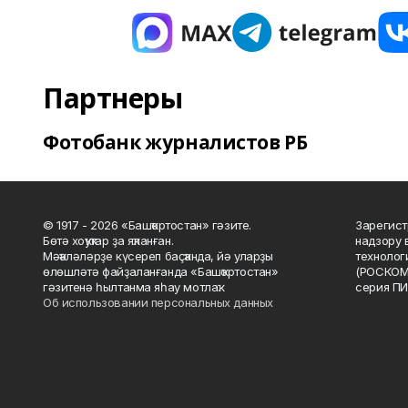
Партнеры
Фотобанк журналистов РБ
© 1917 - 2026 «Башҡортостан» гәзите.
Зарегист
Бөтә хоҡуҡтар ҙа яҡланған.
надзору 
Мәҡәләләрҙе күсереп баҫҡанда, йә уларҙы
технолог
өлөшләтә файҙаланғанда «Башҡортостан»
(РОСКОМ
гәзитенә һылтанма яһау мотлаҡ.
серия ПИ
Об использовании персональных данных