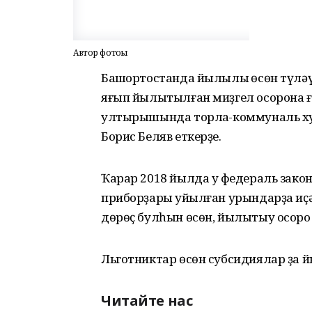
Автор фотоһы
Башҡортостанда йылылыҡ өсөн түлә
яғып йылытылған миҙгел осорона ғ
ултырышында торлаҡ-коммуналь х
Борис Беляв еткерҙе.
Ҡарар 2018 йылда уҡ федераль зако
приборҙары ҡуйылған урындарҙа иҫ
дөрөҫ булһын өсөн, йылытыу осоро 
Льготниктар өсөн субсидиялар ҙа 
Читайте нас