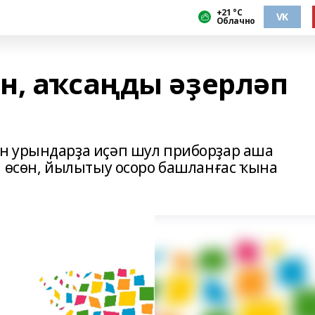
+21 °С
VK
Облачно
н, аҡсаңды әҙерләп
н урындарҙа иҫәп шул приборҙар аша
н өсөн, йылытыу осоро башланғас ҡына