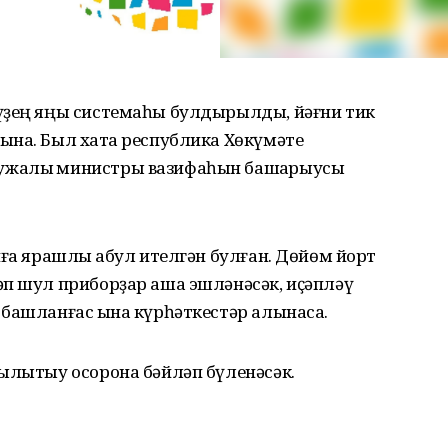
үҙең яңы системаһы булдырылды, йәғни тик
ына. Был хаҡта республика Хөкүмәте
ужалыҡ министры вазифаһын башҡарыусы
нға ярашлы ҡабул ителгән булған. Дөйөм йорт
әп шул приборҙар аша эшләнәсәк, иҫәпләү
башланғас ҡына күрһәткестәр алынасаҡ.
йылытыу осорона бәйләп бүленәсәк.