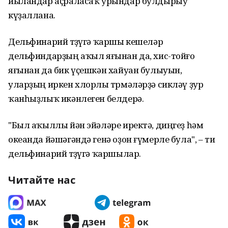
йыландар аҫраласаҡ урындар булдырыу
күҙаллана.
Дельфинарий төҙөүгә ҡаршы кешеләр
дельфиндарҙың аҡыл яғынан да, хис-тойғо
яғынан да бик үҫешкән хайуан булыуын,
уларҙың иркен хлорлы төрмәләрҙә сикләү ҙур
ҡанһыҙлыҡ икәнлеген белдерә.
"Был аҡыллы йән эйәләре иректә, диңгеҙ һәм
океанда йәшәгәндә генә оҙон ғүмерле була", – ти
дельфинарий төҙөүгә ҡаршылар.
Читайте нас