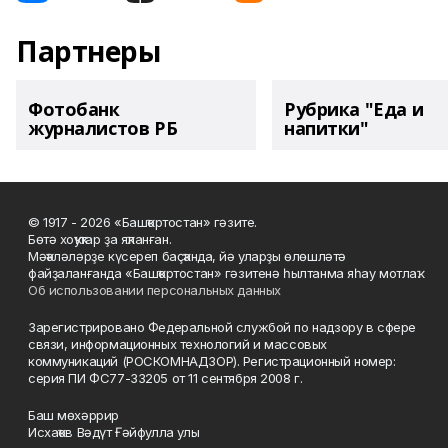
Партнеры
Фотобанк
Рубрика "Еда и
журналистов РБ
напитки"
© 1917 - 2026 «Башҡортостан» гәзите.
Бөтә хоҡуҡтар ҙа яҡланған.
Мәҡәләләрҙе күсереп баҫҡанда, йә уларҙы өлөшләтә
файҙаланғанда «Башҡортостан» гәзитенә һылтанма яһау мотлаҡ.
Об использовании персональных данных
Зарегистрировано Федеральной службой по надзору в сфере
связи, информационных технологий и массовых
коммуникаций (РОСКОМНАДЗОР). Регистрационный номер:
серия ПИ ФС77-33205 от 11 сентября 2008 г.
Баш мөхәррир
Исхаҡов Вәдүт Ғәйфулла улы