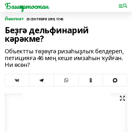
Башҡортостан
Йәмғиәт
25 СЕНТЯБРЯ 2019, 17:45
Беҙгә дельфинарий
кәрәкме?
Объектты төҙөүгә ризаһыҙлыҡ белдереп,
петицияға 46 мең кеше имзаһын ҡуйған.
Ни өсөн?