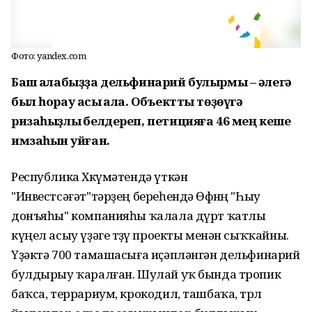
Фото: yandex.com
Баш ҡалабыҙҙа дельфинарий булырмы – әлегә
был һорау асыҡ ҡала. Объектты төҙөүгә
ризаһыҙлыҡ белдереп, петицияға 46 мең кеше
имзаһын ҡуйған.
Республика Хөкүмәтендә үткән
"Инвестсәғәт"тәрҙең береһендә Өфөнөң "Һыу
донъяһы" компанияһы ҡалала дүрт ҡатлы
күңел асыу үҙәге төҙөү проекты менән сыҡҡайны.
Үҙәктә 700 тамашасыға иҫәпләнгән дельфинарий
булдырыу ҡаралған. Шулай уҡ бында тропик
баҡса, террариум, крокодил, ташбаҡа, төрлө