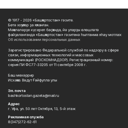
© 1917 - 2026 «Башҡортостан» гәзите.
Бөтә хоҡуҡтар ҙа яҡланған.
Мәҡәләләрҙе күсереп баҫҡанда, йә уларҙы өлөшләтә
файҙаланғанда «Башҡортостан» гәзитенә һылтанма яһау мотлаҡ.
Об использовании персональных данных
Зарегистрировано Федеральной службой по надзору в сфере
связи, информационных технологий и массовых
коммуникаций (РОСКОМНАДЗОР). Регистрационный номер:
серия ПИ ФС77-33205 от 11 сентября 2008 г.
Баш мөхәррир
Исхаҡов Вәдүт Ғәйфулла улы
Эл. почта
bashkortostan.gazeta@mail.ru
Адрес
г. Уфа, ул. 50 лет Октября, 13, 5-й этаж
Рекламная служба
8(347)272-62-61