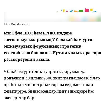
https://sco-brics.ru
Бөгөн Өфөлә ШОС һәм БРИКС илдәре
ҡатнашыусыларының V бәләкәй һәм урта
эшҡыуарлыҡ форумының стратегик
сессияһы эш башланы. Иртәгә халыҡ-ара сара
рәсми рәүештә асыла.
V бәләкәй һәм урта эшҡыуарлыҡ форумында
донъяның 30 иленән 2500 вәкил ҡатнашасаҡ. Улар
араһында министрлыҡтар һәм ведомстволар
хеҙмәткәрҙәре, бизнесмендар, йәмәғәт эшмәкәрҙәре һәм
эксперттар бар.