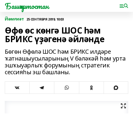
Башҡортостан
Йәмғиәт
25 СЕНТЯБРЯ 2019, 10:03
Өфө өс көнгә ШОС һәм
БРИКС үҙәгенә әйләнде
Бөгөн Өфөлә ШОС һәм БРИКС илдәре
ҡатнашыусыларының V бәләкәй һәм урта
эшҡыуарлыҡ форумының стратегик
сессияһы эш башланы.