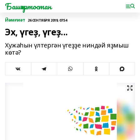
Башҡортостан
Йәмғиәт
26 СЕНТЯБРЯ 2019, 07:54
Эх, үгеҙ, үгеҙ...
Хужаһын үлтергән үгеҙҙе ниндәй яҙмыш
көтә?