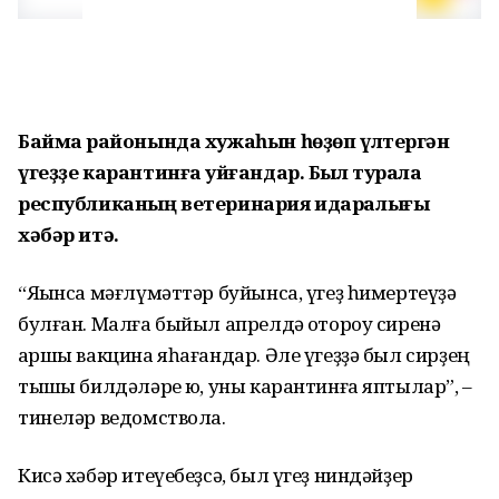
Баймаҡ районында хужаһын һөҙөп үлтергән
үгеҙҙе карантинға ҡуйғандар. Был турала
республиканың ветеринария идаралығы
хәбәр итә.
“Яҡынса мәғлүмәттәр буйынса, үгеҙ һимертеүҙә
булған. Малға быйыл апрелдә ҡотороу сиренә
ҡаршы вакцина яһағандар. Әле үгеҙҙә был сирҙең
тышҡы билдәләре юҡ, уны карантинға яптылар”, –
тинеләр ведомствола.
Кисә хәбәр итеүебеҙсә, был үгеҙ ниндәйҙер