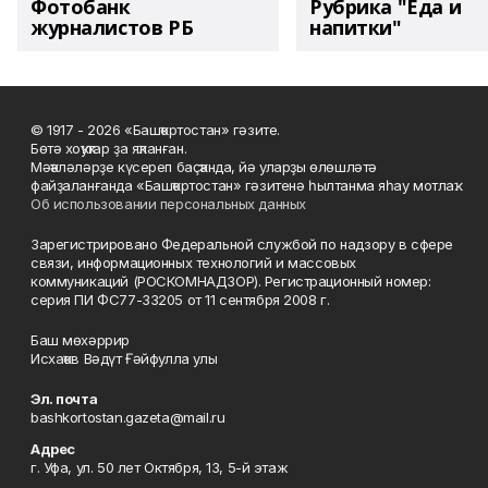
Фотобанк
Рубрика "Еда и
журналистов РБ
напитки"
© 1917 - 2026 «Башҡортостан» гәзите.
Бөтә хоҡуҡтар ҙа яҡланған.
Мәҡәләләрҙе күсереп баҫҡанда, йә уларҙы өлөшләтә
файҙаланғанда «Башҡортостан» гәзитенә һылтанма яһау мотлаҡ.
Об использовании персональных данных
Зарегистрировано Федеральной службой по надзору в сфере
связи, информационных технологий и массовых
коммуникаций (РОСКОМНАДЗОР). Регистрационный номер:
серия ПИ ФС77-33205 от 11 сентября 2008 г.
Баш мөхәррир
Исхаҡов Вәдүт Ғәйфулла улы
Эл. почта
bashkortostan.gazeta@mail.ru
Адрес
г. Уфа, ул. 50 лет Октября, 13, 5-й этаж