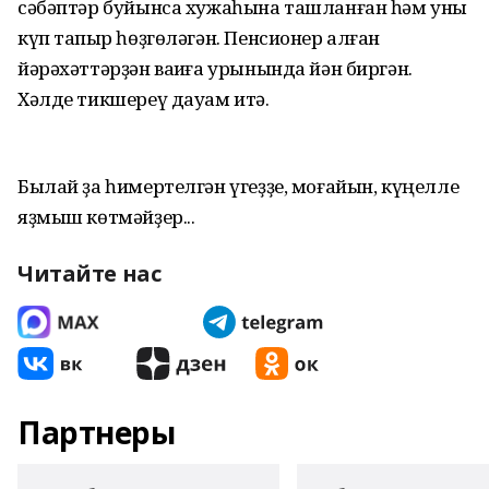
сәбәптәр буйынса хужаһына ташланған һәм уны
күп тапҡыр һөҙгөләгән. Пенсионер алған
йәрәхәттәрҙән ваҡиға урынында йән биргән.
Хәлде тикшереү дауам итә.
Былай ҙа һимертелгән үгеҙҙе, моғайын, күңелле
яҙмыш көтмәйҙер...
Читайте нас
Партнеры