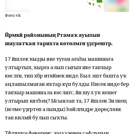
Фото: vk
Йәрмәкәй районының Рәтамаҡ ауылын
шаулатҡан тарихта көтөлмәгән үҙгәрештәр.
17 йәшлек ҡыҙҙы ике туған ағаһы машинаға
ултыртып, ҡырға алып сығып ике тапҡыр
көсләгән, тип хәбәр иткәйнек инде. Был эштә башта уҡ
аңлашылмаған яҡтар күп булды. Нисек инде бер
тапҡыр машинала көсләнгәс, йәнә шул уҡ кешегә
ултырып китәһең? Ысынлап та, 17 йәшлек Зиләнең
(исеме үҙгәртеп алынды) һөйләгәндәре дөрөҫлөккә
тап килмәй булып сыҡты.
Тәфтишсе фекеренсә, ҡыҙ үҙенең сафлығын