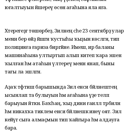
юғалтыуын йәшереү өсөн ағаһына яла яға.
Хәтерегеҙгә төшөрбеҙ, Зиләнең әсәһе 23 сентябрҙә улар
менән бер өйҙә йәшәгән ҡустыһы ҡыҙын көсләгән, тип
полицияға ғариза биргәйне. Имеш, ир баланы
машинаһына ултыртып алып китеп ҡара эшен
ҡылған һәм атаһын үлтереү менән янап, быны
тағы ла эшләгән.
Аҙаҡ тәфтиш барышында Зилә енси бәйләнештең
ысынлап та булыуын һәм ағаһына үҙе теләп
барыуын әйткән. Баҡһаң, ҡыҙ дини ғаиләлә тәрбиәләнә
һәм никахҡа тиклем енси бәйләнешкә инеү оят. Зилә
кейәүгә сыға алмаҫмын тип ҡайғыра һәм алдауға
бара.