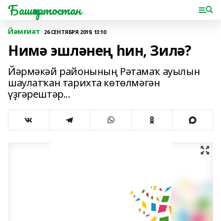
Башҡортостан
Йәмғиәт
26 СЕНТЯБРЯ 2019, 13:10
Нимә эшләнең һин, Зилә?
Йәрмәкәй районының Рәтамаҡ ауылын
шаулатҡан тарихта көтөлмәгән
үҙгәрештәр...