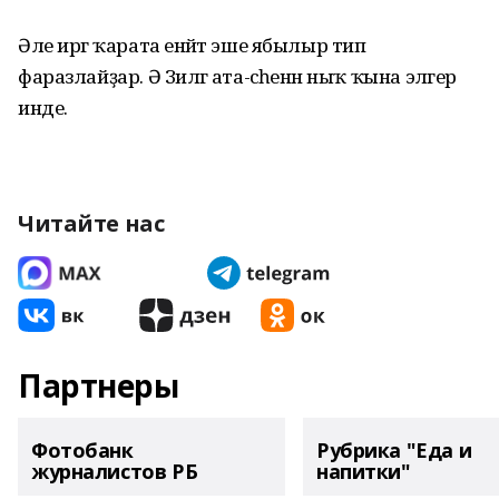
Әле иргә ҡарата енәйәт эше ябылыр тип
фаразлайҙар. Ә Зиләгә ата-әсәһенән ныҡ ҡына эләгер
инде.
Читайте нас
Партнеры
Фотобанк
Рубрика "Еда и
журналистов РБ
напитки"