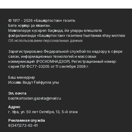
© 1917 - 2026 «Башҡортостан» гәзите.
Бөтә хоҡуҡтар ҙа яҡланған.
Мәҡәләләрҙе күсереп баҫҡанда, йә уларҙы өлөшләтә
файҙаланғанда «Башҡортостан» гәзитенә һылтанма яһау мотлаҡ.
Об использовании персональных данных
Зарегистрировано Федеральной службой по надзору в сфере
связи, информационных технологий и массовых
коммуникаций (РОСКОМНАДЗОР). Регистрационный номер:
серия ПИ ФС77-33205 от 11 сентября 2008 г.
Баш мөхәррир
Исхаҡов Вәдүт Ғәйфулла улы
Эл. почта
bashkortostan.gazeta@mail.ru
Адрес
г. Уфа, ул. 50 лет Октября, 13, 5-й этаж
Рекламная служба
8(347)272-62-61