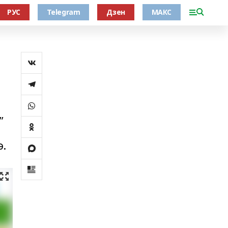
РУС
Telegram
Дзен
МАКС
”
ә.