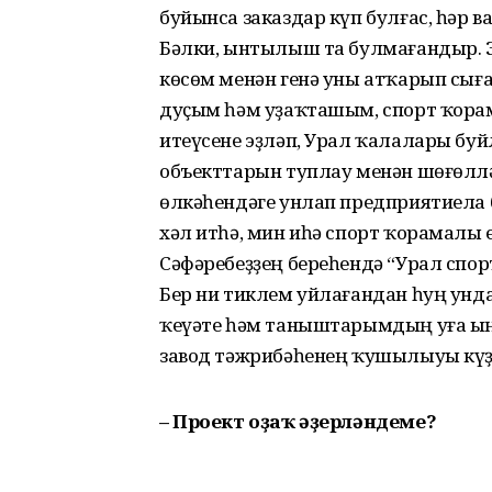
буйынса заказдар күп булғас, һәр 
Бәлки, ынтылыш та булмағандыр. 
көсөм менән генә уны атҡарып сығ
дуҫым һәм уҙаҡта­шым, спорт ҡор
итеүсене эҙләп, Урал ҡалалары буйл
объекттарын туплау менән шөғөллә
өлкәһендәге унлап предприятиела 
хәл итһә, мин иһә спорт ҡорамалы
Сәфәребеҙҙең береһендә “Урал спо
Бер ни тиклем уйлағандан һуң унд
ҡеүәте һәм таныштарымдың уға ың
завод тәжрибә­һенең ҡушылыуы күҙ
– Проект оҙаҡ әҙерләндеме?