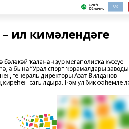
+28 °С
VK
Облачно
 – ил кимәлендәге
 бәләкәй ҡаланан ҙур мегаполисҡа күсеүе
ә, ә бына “Урал спорт ҡорамалдары заводы
нең генераль директоры Азат Вилданов
 киреһен сағылдыра. Һәм ул бик фәһемле л