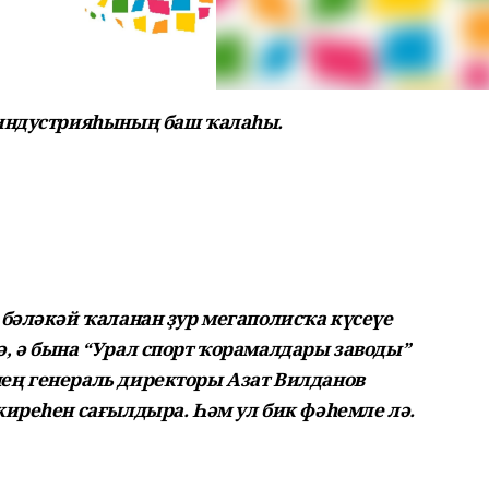
 индустрияһының баш ҡалаһы.
бәләкәй ҡаланан ҙур мегаполисҡа күсеүе
, ә бына “Урал спорт ҡорамалдары заводы”
ең генераль директоры Азат Вилданов
киреһен сағылдыра. Һәм ул бик фәһемле лә.