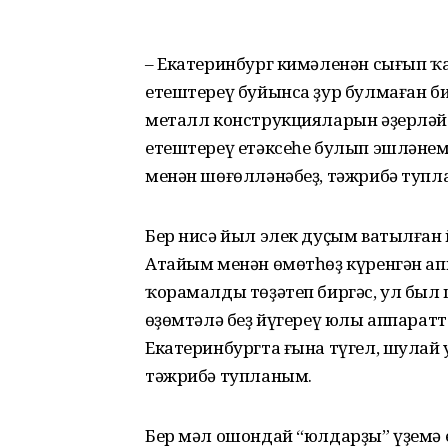
– Екатеринбург кимәленән сығып ҡ
етештереү буйынса ҙур булмаған би
металл конс­трукция­ларын әҙерләй
етеш­тереү етәксеһе булып эшлә­нем
менән шөғөлләнә­беҙ, тәжрибә тупл
Бер нисә йыл элек дуҫым ватыл­ға
Атайым менән өмөтһөҙ күренгән ап
ҡора­малды төҙәтеп биргәс, ул бы
Һөҙөмтәлә беҙ йүгереү юлы аппара
Екатеринбургта ғына түгел, шулай 
тәжрибә туп­ланым.
Бер мәл ошондай “юлдарҙы” үҙемә 