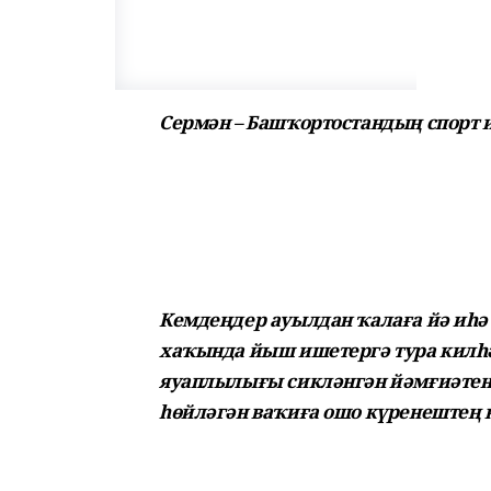
Сермән – Башҡортостандың спорт
Кемдеңдер ауылдан ҡалаға йә иһә 
хаҡында йыш ишетергә тура килһә
яуаплылығы сикләнгән йәмғиәтен
һөйләгән ваҡиға ошо күренештең 