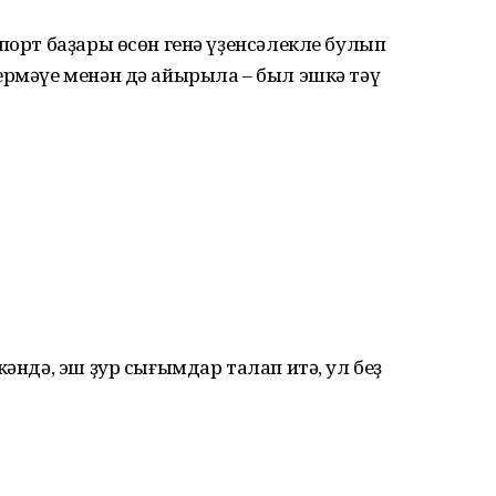
порт баҙары өсөн генә үҙен­сәлекле булып
ермәүе менән дә айырыла – был эшкә тәү
кәндә, эш ҙур сығымдар талап итә, ул беҙ