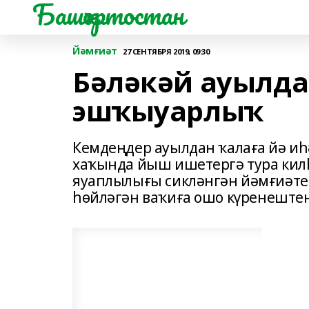
Башҡортостан
Йәмғиәт
27 СЕНТЯБРЯ 2019, 09:30
Бәләкәй ауылда
эшҡыуарлыҡ
Кемдеңдер ауылдан ҡалаға йә иһә
хаҡында йыш ишетергә тура килһ
яуаплылығы сикләнгән йәмғиәте
һөйләгән ваҡиға ошо күренештең