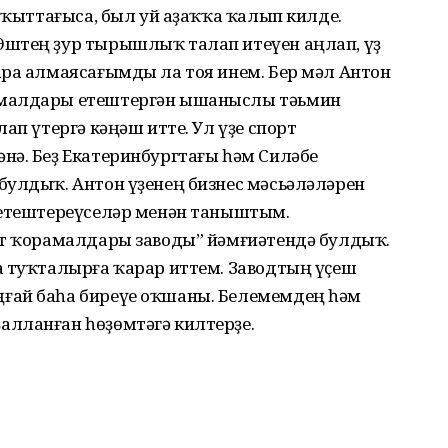
ваҡыттағыса, был уй аҙаҡҡа ҡалып килде.
Эштең ҙур тырышлыҡ талап итеүен аңлап, үҙ
ара алмаясағымды ла тоя инем. Бер мәл Антон
амалдары етеш­тергән ышаныслы тәьмин
ап үтергә кәңәш итте. Ул үҙе спорт
нә. Беҙ Екатеринбургтағы һәм Силәбе
булдыҡ. Антон үҙенең бизнес мәсьәләләрен
 етештереүселәр менән таныштым.
рт ҡорамалда­ры заводы” йәмғиәтендә булдыҡ.
а туҡталырға ҡарар иттем. Заводтың үҫеш
ғай баһа биреүе оҡшаны. Белемемдең һәм
алланған һөҙөмтәгә килтерҙе.