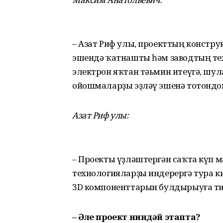
– Азат Риф улы, проекттың констру
эшендә ҡатнаш­ты һәм заводтың те
электрон яҡтан тәьмин итеүгә, шу
ойошмаларҙы эҙләү эшенә тотондо
Азат Риф улы:
– Проекты үҙләштергән саҡта күп м
технологияларҙы индерергә тура к
3D компоненттарын булдырыуға т
– Әле проект ниндәй этапта?