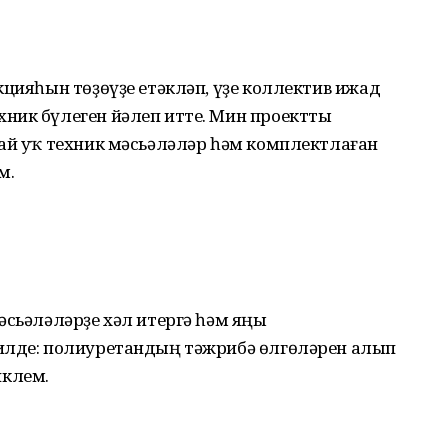
кцияһын төҙөүҙе етәкләп, үҙе коллектив ижад
хник бүлеген йәлеп итте. Мин проектты
лай уҡ техник мәсьәләләр һәм комплектлаған
м.
әсьәләләрҙе хәл итергә һәм яңы
илде: полиуретандың тәжрибә өлгөләрен алып
иклем.