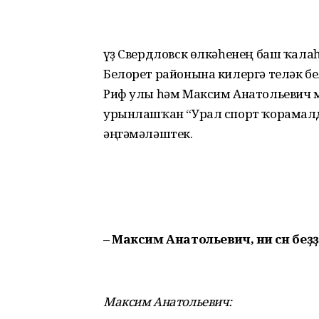
Һүҙ Свердловск өлкәһенең баш ҡал
Белорет районына килергә теләк б
Риф улы һәм Максим Анатольевич
урынлашҡан “Урал спорт ҡорамалд
әңгәмәләштек.
– Максим Анатольевич, ни өсөн бе
Максим Анатольевич: