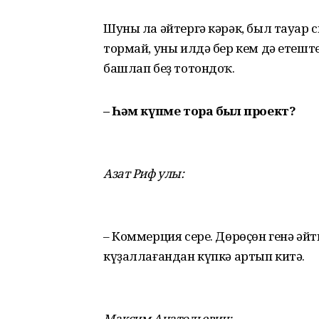
Шуны ла әйтергә кәрәк, был тауар с
тормай, уны илдә бер кем дә етешт
башлап беҙ тотондоҡ.
– Һәм күпме тора был проект?
Азат Риф улы:
– Коммерция сере. Дөрөҫөн генә әйт
күҙаллағандан күпкә артып китә.
Максим Анатольевич: