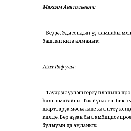
Максим Анатольевич:
– Беҙ ҙә, Эдисондың үҙ лампаһы ме
башлап китә алманыҡ.
Азат Риф улы:
– Тауарҙы үҙләштереү планына про
һалынмағайны. Тик йүнәлеш бик өм
шарттарҙа мәсьәләне хәл итеү ю
килде. Бер аҙҙан был амбициоз про
булыуын да аңланыҡ.