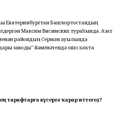
аһы Екатеринбургтан Башҡортостандың
елдергән Максим Висимских тураһында. Азат
 менән райондың Сермән ауылында
ары заводы” йәмғиәтендә ошо хаҡта
ҙҙең тарафтарға күсергә ҡарар иттегеҙ?