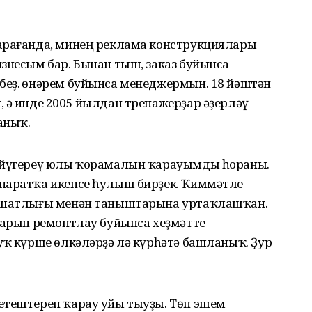
арағанда, минең реклама конструкциялары
знесым бар. Бынан тыш, заказ буйынса
беҙ. Һөнәрем буйынса менеджермын. 18 йәштән
, ә инде 2005 йылдан трена­жерҙар әҙерләү
аныҡ.
н йүгереү юлы ҡорамалын ҡара­уымды һораны.
паратҡа икенсе һулыш бирҙек. Ҡиммәтле
л шат­лығы менән таныштарына уртаҡ­лашҡан.
ттарын ремонтлау буйынса хеҙмәтте
уҡ күрше өлкәләрҙә лә күрһәтә башланыҡ. Ҙур
етештереп ҡарау уйы тыуҙы. Төп эшем