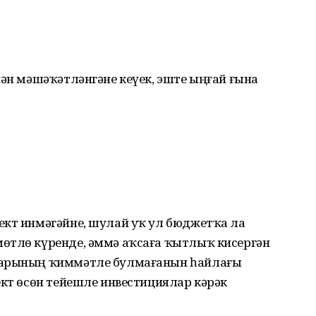
нән мәшәҡәтләнгәне кеүек, эште ыңғай ғына
ект инмәгәйне, шулай уҡ ул бюджетҡа ла
өтлө күренде, әммә аҡсаға ҡытлыҡ кисергән
лдарының ҡиммәтле булмағанын һайлағы
ект өсөн тейешле инвестициялар кәрәк