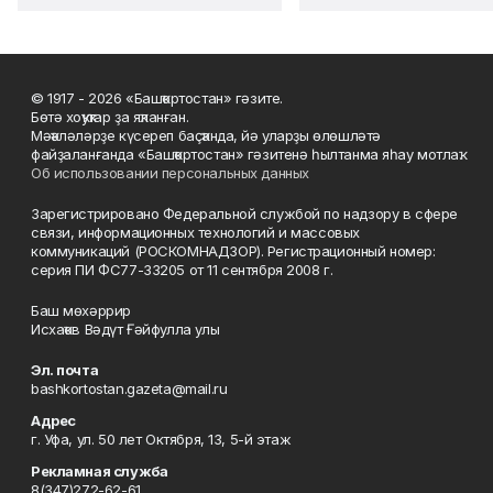
© 1917 - 2026 «Башҡортостан» гәзите.
Бөтә хоҡуҡтар ҙа яҡланған.
Мәҡәләләрҙе күсереп баҫҡанда, йә уларҙы өлөшләтә
файҙаланғанда «Башҡортостан» гәзитенә һылтанма яһау мотлаҡ.
Об использовании персональных данных
Зарегистрировано Федеральной службой по надзору в сфере
связи, информационных технологий и массовых
коммуникаций (РОСКОМНАДЗОР). Регистрационный номер:
серия ПИ ФС77-33205 от 11 сентября 2008 г.
Баш мөхәррир
Исхаҡов Вәдүт Ғәйфулла улы
Эл. почта
bashkortostan.gazeta@mail.ru
Адрес
г. Уфа, ул. 50 лет Октября, 13, 5-й этаж
Рекламная служба
8(347)272-62-61