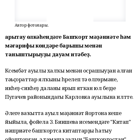
Автор фотолары.
Һарытау өлкәһендәге Башҡорт мәҙәниәте һәм
мәғарифы көндәре барышы менән
таныштырыуҙы дауам итәбеҙ.
Күсембәт ауылы халҡы менән осрашыуҙан алған
тәьҫораттар ялҡыны һүрелеп тә өлгөрмәне,
икһеҙ-сикһеҙ даланы ярып ятҡан юл беҙҙе
Пугачев районындағы Карловка ауылына илтте.
Әлеге ваҡытта ауыл мәҙәниәт йортона кеше
йыйыла, фойела З. Биишева исемендәге "Китап"
нәшриәте башҡортса китаптарҙы һатыу
ойошторған, ә тамаша залын "Башҡортостан"