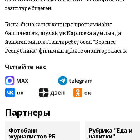
гәзиттәре биҙәгән.
Бына-бына сағыу концерт программаһы
башланасаҡ, шулай уҡ Карловка ауылында
йәшәгән милләттәштәребеҙ өсөн "Беренсе
Республика" фильмын күрһәтеү ойоштороласаҡ.
Читайте нас
Партнеры
Фотобанк
Рубрика "Еда и
журналистов РБ
напитки"