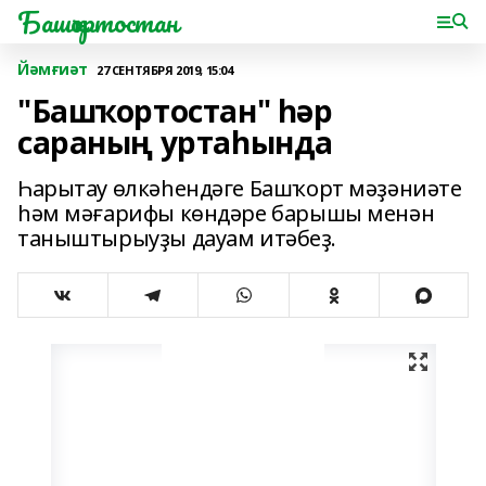
Башҡортостан
Йәмғиәт
27 СЕНТЯБРЯ 2019, 15:04
"Башҡортостан" һәр
сараның уртаһында
Һарытау өлкәһендәге Башҡорт мәҙәниәте
һәм мәғарифы көндәре барышы менән
таныштырыуҙы дауам итәбеҙ.