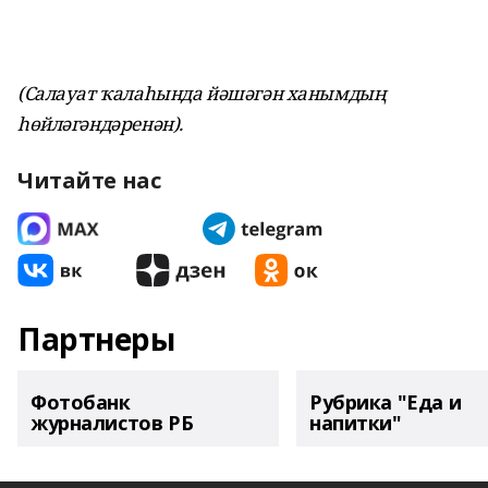
(Салауат ҡалаһында йәшәгән ханымдың
һөйләгәндәренән).
Читайте нас
Партнеры
Фотобанк
Рубрика "Еда и
журналистов РБ
напитки"