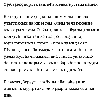
Үҙебеҙҙең йортта ғаиләһе менән ҡустым йәшәй.
Бер аҙҙан иремдең көндәшем менән никах
уҡытҡанын да ишеттем. Ә йәмле яҙ көнөндә
ҡыҙҙары тыуҙы. Өс йылдан малайҙары донъяға
килде. Башҡа төшкән хәсрәтте яҙып та,
аңлатырлыҡ та түгел. Кеше алдында оят.
Шулай ҙа һыр бирмәҫкә тырышам. Ҡайһы саҡ
үҙемә ҡул һалайыммы икән тигән уй ҙа килә
башҡа. Балаларым хаҡына барыһына ла түҙәм,
сөнки ирем аҡсаһын да, малын да таба.
Берәүҙең берәүе генә булып йәшәһәң ине
донъяла. Ҡыҙҙар ғаиләле ирҙәргә ҡыҙыҡмаһын
ине.