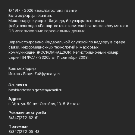
© 1917 - 2026 «Башҡортостан» гәзите.
Бөтә хоҡуҡтар ҙа яҡланған.
Мәҡәләләрҙе күсереп баҫҡанда, йә уларҙы өлөшләтә
файҙаланғанда «Башҡортостан» гәзитенә һылтанма яһау мотлаҡ.
Об использовании персональных данных
Зарегистрировано Федеральной службой по надзору в сфере
связи, информационных технологий и массовых
коммуникаций (РОСКОМНАДЗОР). Регистрационный номер:
серия ПИ ФС77-33205 от 11 сентября 2008 г.
Баш мөхәррир
Исхаҡов Вәдүт Ғәйфулла улы
Эл. почта
bashkortostan.gazeta@mail.ru
Адрес
г. Уфа, ул. 50 лет Октября, 13, 5-й этаж
Рекламная служба
8(347)272-62-61
Приемная
8(347)272-05-43