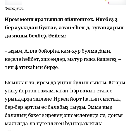
Фото: jv.ru
Ирем менән яратышып өйләнештек. Икебеҙ ҙә
бер ауылдан булғас, атай-әсәһен дә, туғандарын
да яҡшы беләбеҙ. Әсәйем:
– Ҡыҙым, Алла бойорһа, кәм-хур булмаҫһың,
нәҫеле һәйбәт, эшсәндәр, матур ғына йәшәгеҙ, –
тип фатихаһын бирҙе.
Ысынлап та, ирем дә уңған булып сыҡты. Юғары
уҡыу йортон тамамлаған, һәр ваҡыт етәксе
урындарҙа эшләне. Иркен йорт һалып сыҡтыҡ,
бер-бер артлы өс балабыҙ тыуҙы. Әммә ҡыҙ
баланың бәхете иренең эшсәнлегендә лә, донъя
малында ла түгеллеген һуңғараҡ ҡына