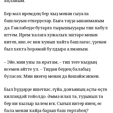
аңланым.
Бер мәл иремдең бер ҡыҙ менән сыуала
башлауын еткерҙеләр. Быға тәүҙә ышанманым
да. Ғаиләбеҙҙе бутарға тырышыуҙары тип ҡабул
иттем. Ирем ҡалаға хужалыҡ эштәре менән
китеп, ике, өс көн ҡунып ҡайта башлағас, үҙенән
был хаҡта һорамай булдыра алманым.
– Эйе, мин уны ла яратам, – тип теге ҡыҙҙың
исемен әйтте ул. – Тиҙҙән беҙҙең балабыҙ
буласаҡ. Мин икегеҙ менән дә йәшәйәсәкмен.
Был һүҙҙәрҙе ишеткәс, гүйә, донъяның аҫты-өҫтө
килгәндәй тойолдо. Әммә илап та, туҙынып та
бер ни ҡылыр хәлем юҡ. Сығып китер инең, өс
бала менән ҡайҙа барып баш төртәһең?