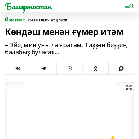
Башҡортостан
Йәмғиәт
26 СЕНТЯБРЯ 2019, 19:28
Көндәш менән ғүмер итәм
– Эйе, мин уны ла яратам. Тиҙҙән беҙҙең
балабыҙ буласаҡ...