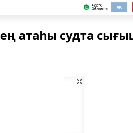
+22 °С
VK
Облачно
ең атаһы судта сығы