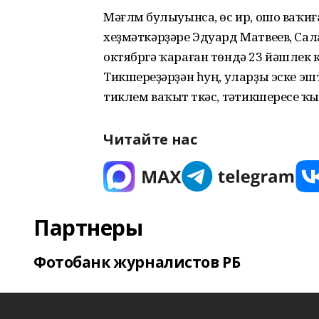
Мәғлүм булыуынса, өс ир, ошо ваҡи
хеҙмәткәрҙәре Эдуард Матвеев, Сал
октябргә ҡараған төндә 23 йәшлек к
Тикшереүҙәрҙән һуң, уларҙы эске э
тиклем ваҡыт үткәс, тәүтикшереүсе ҡ
Читайте нас
Партнеры
Фотобанк журналистов РБ