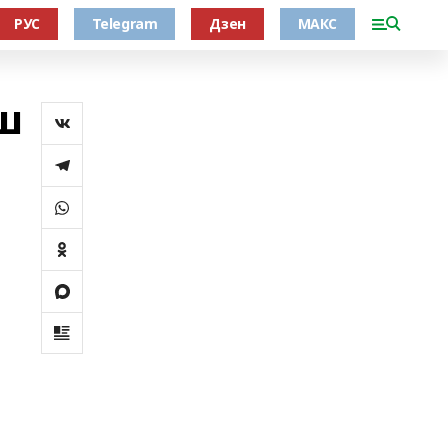
РУС
Telegram
Дзен
МАКС
ш