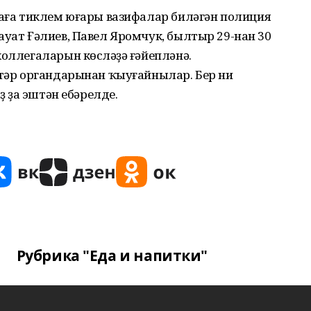
ғаға тиклем юғары вазифалар биләгән полиция
ауат Ғәлиев, Павел Яромчук, былтыр 29-нан 30
оллегаларын көсләүҙә ғәйепләнә.
штәр органдарынан ҡыуғайнылар. Бер ни
ыҙ ҙа эштән ебәрелде.
Рубрика "Еда и напитки"