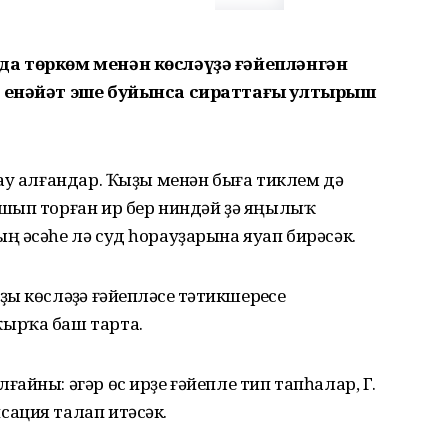
да төркөм менән көсләүҙә ғәйепләнгән
ң енәйәт эше буйынса сираттағы ултырыш
ау алғандар. Ҡыҙы менән быға тиклем дә
шып торған ир бер ниндәй ҙә яңылыҡ
 әсәһе лә суд һорауҙарына яуап бирәсәк.
көсләүҙә ғәйепләүсе тәүтикшереүсе
ырҡа баш тарта.
айны: әгәр өс ирҙе ғәйепле тип тапһалар, Г.
ация талап итәсәк.