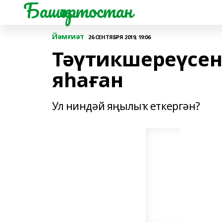
Башҡортостан
Йәмғиәт
26 СЕНТЯБРЯ 2019, 19:06
Тәүтикшереүсен
яһаған
Ул ниндәй яңылыҡ еткергән?