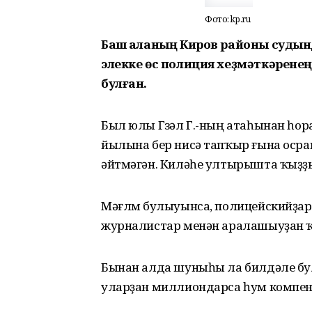
Фото: kp.ru
Баш ҡаланың Киров районы судын
элекке өс полиция хеҙмәткәрене
булған.
Был юлы Гүзәл Г.-ның атаһынан һор
йылына бер нисә тапҡыр ғына осра
әйтмәгән. Киләһе ултырышта ҡыҙҙың
Мәғлүм булыуынса, полицейскийҙарҙы 
журналистар менән аралашыуҙан ҡ
Бынан алда шуныһы ла билдәле булғ
уларҙан миллиондарса һум компенс