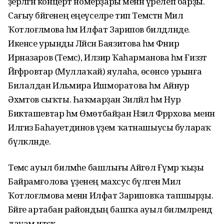
әҙерләгән концерт номерҙары менән үрелеп барҙы.
Сағыу бәйгенең еңеүселәре тип Темәстән Милә
Ҡотлоғәләмова һәм Илфат Зарипов билдәләнде.
Икенсе урынды Ләйсән Баязитова һәм Фәнир
Ирназаров (Темәс), Илзирә Ҡаһарманова һәм Ғиззәт
Йәғәфәровтар (Муллаҡай) яулаһа, өсөнсө урынға
Билалдан Ильмира Ишморатова һәм Айнур
Әхмәтов сыҡты. Һаҡмарҙан Зиләйлә һәм Нур
Бикташевтар һәм Өмөтбайҙан Нәзилә Фәррәхова менән
Илгиз Баһауетдинов әүҙем ҡатнашыусы булараҡ
бүләкләнде.
Темәс ауыл биләмәһе башлығы Айгөл Ғүмәр ҡыҙы
Байрамғолова үҙенең махсус бүләген Милә
Ҡотлоғәләмова менән Илфат Зариповҡа тапшырҙы.
Бәйге артабан райондың башҡа ауыл биләмәләрендә
дауам итәсәк.