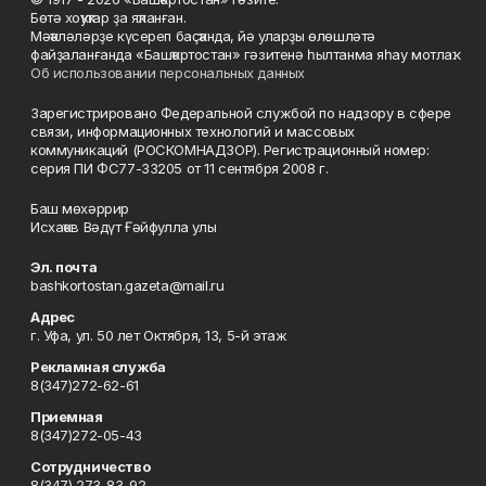
Бөтә хоҡуҡтар ҙа яҡланған.
Мәҡәләләрҙе күсереп баҫҡанда, йә уларҙы өлөшләтә
файҙаланғанда «Башҡортостан» гәзитенә һылтанма яһау мотлаҡ.
Об использовании персональных данных
Зарегистрировано Федеральной службой по надзору в сфере
связи, информационных технологий и массовых
коммуникаций (РОСКОМНАДЗОР). Регистрационный номер:
серия ПИ ФС77-33205 от 11 сентября 2008 г.
Баш мөхәррир
Исхаҡов Вәдүт Ғәйфулла улы
Эл. почта
bashkortostan.gazeta@mail.ru
Адрес
г. Уфа, ул. 50 лет Октября, 13, 5-й этаж
Рекламная служба
8(347)272-62-61
Приемная
8(347)272-05-43
Сотрудничество
8(347) 273-83-92