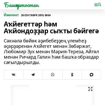
Башҡортостан
Йәмғиәт
28 СЕНТЯБРЯ 2019, 09:04
Аҡйегеттәр һәм
Аҡйондоҙҙар сыҡты бәйгегә
Сәхнәлә бөйөк әҙибебеҙҙең үлемһеҙ
әҫәрҙәренән Аҡйегет менән Зөбәржәт,
Любомир Зух менән Мария-Тереза, Айгөл
менән Ричард Галин һәм башҡа образдар
сағылдырылды.