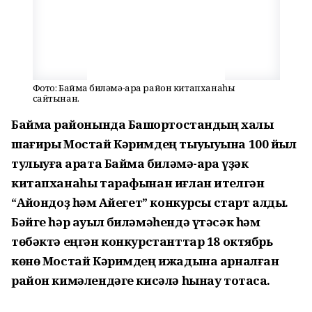
Фото: Баймаҡ биләмә-ара район китапханаһы
сайтынан.
Баймаҡ районында Башҡортостандың халыҡ
шағиры Мостай Кәримдең тыуыуына 100 йыл
тулыуға ҡарата Баймаҡ биләмә-ара үҙәк
китапханаһы тарафынан иғлан ителгән
“Аҡйондоҙ һәм Аҡйегет” конкурсы старт алды.
Бәйге һәр ауыл биләмәһендә үтәсәк һәм
төбәктә еңгән конкурстанттар 18 октябрь
көнө Мостай Кәримдең ижадына арналған
район кимәлендәге кисәлә һынау тотасаҡ.