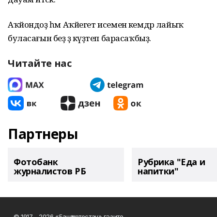
Аҡйондоҙ һәм Аҡйегет исеменә кемдәр лайыҡ
буласағын беҙ ҙә күҙәтеп барасаҡбыҙ.
Читайте нас
Партнеры
Фотобанк
Рубрика "Еда и
журналистов РБ
напитки"
© 1917 - 2026 «Башҡортостан» гәзите.