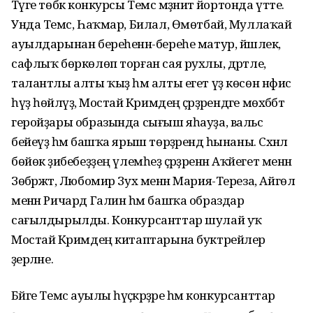
Тәүге төбәк конкурсы Темәс мәҙәниәт йортонда үтте.
Унда Темәс, Һаҡмар, Билал, Өмөтбай, Муллаҡай
ауылдарынан береһенән-береһе матур, йәшлек,
сафлыҡ бөркөлөп торған сая рухлы, дәртле,
талантлы алты ҡыҙ һәм алты егет үҙ көсөн нәфис
һүҙ һөйләүҙә, Мостай Кәримдең әҫәрҙәрендәге мөхәббәт
геройҙары образында сығыш яһауҙа, вальс
бейеүҙә һәм башҡа ярыш төрҙәрендә һынаны. Сәхнәлә
бөйөк әҙибебеҙҙең үлемһеҙ әҫәрҙәренән Аҡйегет менән
Зөбәржәт, Любомир Зух менән Мария-Тереза, Айгөл
менән Ричард Галин һәм башҡа образдар
сағылдырылды. Конкурсанттар шулай уҡ
Мостай Кәримдең китаптарына буктрейлер
әҙерләне.
Бәйге Темәс ауылы һәүәҫкәрҙәре һәм конкурсанттар