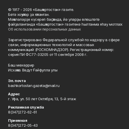
© 1917 - 2026 «Башҡортостан» гәзите.
Бөтә хоҡуҡтар ҙа яҡланған.
Мәҡәләләрҙе күсереп баҫҡанда, йә уларҙы өлөшләтә
файҙаланғанда «Башҡортостан» гәзитенә һылтанма яһау мотлаҡ.
Об использовании персональных данных
Зарегистрировано Федеральной службой по надзору в сфере
связи, информационных технологий и массовых
коммуникаций (РОСКОМНАДЗОР). Регистрационный номер:
серия ПИ ФС77-33205 от 11 сентября 2008 г.
Баш мөхәррир
Исхаҡов Вәдүт Ғәйфулла улы
Эл. почта
bashkortostan.gazeta@mail.ru
Адрес
г. Уфа, ул. 50 лет Октября, 13, 5-й этаж
Рекламная служба
8(347)272-62-61
Приемная
8(347)272-05-43