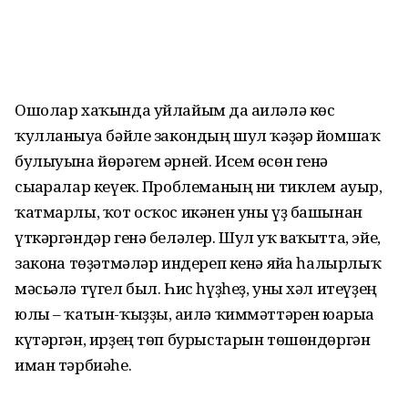
Ошолар хаҡында уйлайым да ғаиләлә көс
ҡулланыуға бәйле закондың шул ҡәҙәр йомшаҡ
булыуына йөрәгем әрней. Исем өсөн генә
сығаралар кеүек. Проблеманың ни тиклем ауыр,
ҡатмарлы, ҡот осҡос икәнен уны үҙ башынан
үткәргәндәр генә беләлер. Шул уҡ ваҡытта, эйе,
законға төҙәтмәләр индереп кенә яйға һалырлыҡ
мәсьәлә түгел был. Һис һүҙһеҙ, уны хәл итеүҙең
юлы – ҡатын-ҡыҙҙы, ғаилә ҡиммәттәрен юғарыға
күтәргән, ирҙең төп бурыстарын төшөндөргән
иман тәрбиәһе.