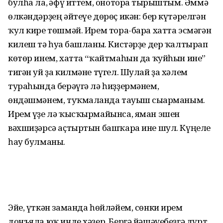
булһа ла, ғәфү иттем, оноторға тырыштым. Әммә
өлкәндәрҙең әйтеүе дөрөҫ икән: бер күтәрелгән
ҡул кире төшмәй. Ирем тора-бара хатта эсмәгән
килеш тә һуға башланы. Кистәрҙе дер ҡалтырап
көтөр инем, хатта “ҡайтмаһын да ҡуйһын ине”
тигән уй ҙа килмәне түгел. Шулай ҙа хәлем
тураһында берәүгә лә һиҙҙермәнем,
өндәшмәнем, туҡмалғанда тауыш сығарманым.
Ирем үҙе лә ҡысҡырмайынса, яман эшен
вәхшиҙәрсә аҫтыртын башҡара ине шул. Күңеле
һау булманы.
Эйе, үткән заманда һөйләйем, сөнки ирем
донъяла юҡ инде хәҙер. Бергә йәшәүебеҙгә дүрт