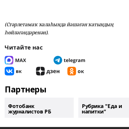
(Стәрлетамаҡ ҡалаһында йәшәгән ҡатындың
һөйләгәндәренән).
Читайте нас
Партнеры
Фотобанк
Рубрика "Еда и
журналистов РБ
напитки"