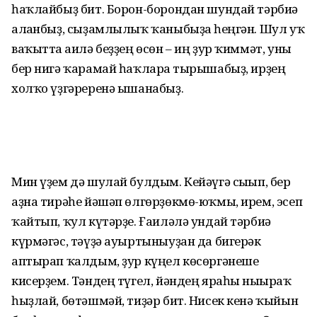
һаҡлайбыҙ бит. Борон-борондан шундай тәрбиә
алғанбыҙ, сыҙамлылыҡ ҡаныбыҙға һеңгән. Шул уҡ
ваҡытта ғаилә беҙҙең өсөн – иң ҙур ҡиммәт, уны
бер нигә ҡарамай һаҡларға тырышабыҙ, ирҙең
холҡо үҙгәреренә ышанабыҙ.
Мин үҙем дә шулай булдым. Кейәүгә сығып, бер
аҙна тирәһе йәшәп өлгөрҙөкмө-юҡмы, ирем, эсеп
ҡайтып, ҡул күтәрҙе. Ғаиләлә ундай тәрбиә
күрмәгәс, тәүҙә ауыртыныуҙан да бигерәк
аптырап ҡалдым, ҙур күңел көсөргәнеше
кисерҙем. Тәндең түгел, йәндең яраһы нығыраҡ
һыҙлай, бөтәшмәй, тиҙәр бит. Нисек кенә ҡыйын