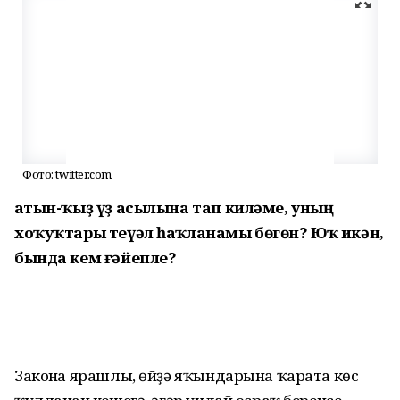
Фото: twitter.com
Ҡатын-ҡыҙ үҙ асылына тап киләме, уның
хоҡуҡтары теүәл һаҡланамы бөгөн? Юҡ икән,
бында кем ғәйепле?
Законға ярашлы, өйҙә яҡындарына ҡарата көс