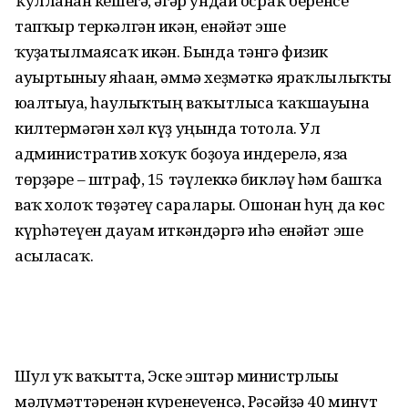
ҡулланған кешегә, әгәр ундай осраҡ беренсе
тапҡыр теркәлгән икән, енәйәт эше
ҡуҙғатылмаясаҡ икән. Бында тәнгә физик
ауыртыныу яһаған, әммә хеҙмәткә яраҡлылыҡты
юғалтыуға, һаулыҡтың ваҡытлыса ҡаҡшауына
килтермәгән хәл күҙ уңында тотола. Ул
административ хоҡуҡ боҙоуға индерелә, яза
төрҙәре – штраф, 15 тәүлеккә бикләү һәм башҡа
ваҡ холоҡ төҙәтеү саралары. Ошонан һуң да көс
күрһәтеүен дауам иткәндәргә иһә енәйәт эше
асыласаҡ.
Шул уҡ ваҡытта, Эске эштәр министрлығы
мәғлүмәттәренән күренеүенсә, Рәсәйҙә 40 минут