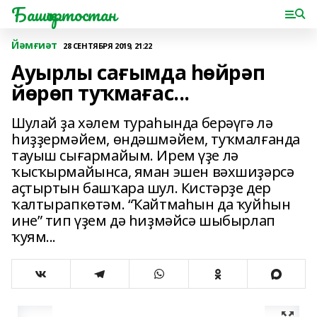
Башҡортостан
Йәмғиәт
28 СЕНТЯБРЯ 2019, 21:22
Ауырлы сағымда һөйрәп
йөрөп туҡмағас...
Шулай ҙа хәлем тураһында берәүгә лә
һиҙҙермәйем, өндәшмәйем, туҡмалғанда
тауыш сығармайым. Ирем үҙе лә
ҡысҡырмайынса, яман эшен вәхшиҙәрсә
аҫтыртын башҡара шул. Кистәрҙе дер
ҡалтырапкөтәм. “Ҡайтмаһын да ҡуйһын
ине” тип үҙем дә һиҙмәйсә шыбырлап
ҡуям...