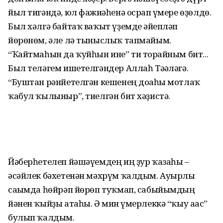
йыл тигәндә, юл фажиғәһенә осрап ғүмере өҙөлдө.
Был хәлгә байтаҡ ваҡыт үҙемде ғәйепләп
йөрөнөм, әле лә тыныслыҡ тапмайым.
“Ҡайтмаһын да ҡуйһын ине” ти торғайным бит...
Был теләгем ишетелгәндер Аллаһ Тәғәләгә.
“Буштан рәнйетелгән кешенең доғаһы мотлаҡ
ҡабул ҡылыныр”, тиелгән бит хәҙистә.
Йәберһетелеп йәшәүемдең иң ҙур ҡазаһы –
әсәйлек бәхетенән мәхрүм ҡалдым. Ауырлы
сағымда һөйрәп йөрөп туҡмап, сабыйымдың
йәнен ҡыйҙы атаһы. Ә мин ғүмерлеккә “ҡыу ағас”
булып ҡалдым.