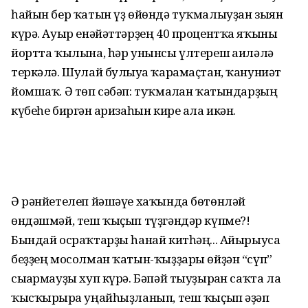
һайын бер ҡатын үҙ өйөндә туҡмалыуҙан зыян
күрә. Ауыр енәйәттәрҙең 40 процентҡа яҡыны
йортта ҡылына, һәр унынсы үлтереш ғаиләлә
теркәлә. Шулай булыуға ҡарамаҫтан, ҡануниәт
йомшаҡ. Ә төп сәбәп: туҡмалған ҡатындарҙың
күбеһе биргән ғаризаһын кире ала икән.
Ә рәнйетелеп йәшәүе хаҡында бөтөнләй
өндәшмәй, теш ҡыҫып түҙгәндәр күпме?!
Бындай осраҡтарҙы һанай китһәң... Айырыуса
беҙҙең мосолман ҡатын-ҡыҙҙары өйҙән “сүп”
сығармауҙы хуп күрә. Бәпәй тыуҙырған саҡта ла
ҡысҡырырға уңайһыҙланып, теш ҡыҫып әҙәп