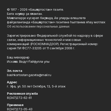
© 1917 - 2026 «Башҡортостан» гәзите.
Бөтә хоҡуҡтар ҙа яҡланған.
Мәҡәләләрҙе күсереп баҫҡанда, йә уларҙы өлөшләтә
файҙаланғанда «Башҡортостан» гәзитенә һылтанма яһау мотлаҡ.
Об использовании персональных данных
Зарегистрировано Федеральной службой по надзору в сфере
связи, информационных технологий и массовых
коммуникаций (РОСКОМНАДЗОР). Регистрационный номер:
серия ПИ ФС77-33205 от 11 сентября 2008 г.
Баш мөхәррир
Исхаҡов Вәдүт Ғәйфулла улы
Эл. почта
bashkortostan.gazeta@mail.ru
Адрес
г. Уфа, ул. 50 лет Октября, 13, 5-й этаж
Рекламная служба
8(347)272-62-61
Приемная
8(347)272-05-43