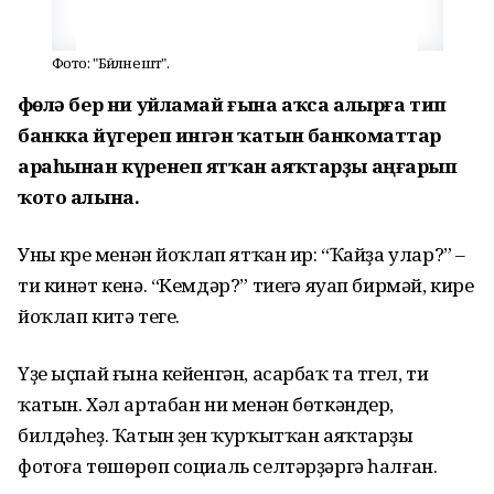
Фото: "Бәйләнештә".
Өфөлә бер ни уйламай ғына аҡса алырға тип
банкка йүгереп ингән ҡатын банкоматтар
араһынан күренеп ятҡан аяҡтарҙы аңғарып
ҡото алына.
Уны күреү менән йоҡлап ятҡан ир: “Ҡайҙа улар?” –
ти кинәт кенә. “Кемдәр?” тиеүгә яуап бирмәй, кире
йоҡлап китә теге.
Үҙе ыҫпай ғына кейенгән, асарбаҡ та түгел, ти
ҡатын. Хәл артабан ни менән бөткәндер,
билдәһеҙ. Ҡатын үҙен ҡурҡытҡан аяҡтарҙы
фотоға төшөрөп социаль селтәрҙәргә һалған.