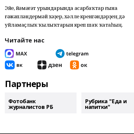
Эйе, йәмәғәт урындарында асарбаҡтар ғына
ғәжәпләндермәй хәҙер, хәлле күренгәндәрҙең дә
уйламаҫлыҡ ҡылыҡтарын күреп шаҡ ҡатаһың.
Читайте нас
Партнеры
Фотобанк
Рубрика "Еда и
журналистов РБ
напитки"