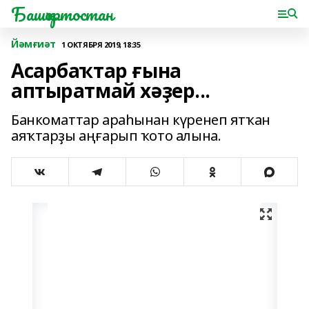
Башҡортостан
Йәмғиәт
1 ОКТЯБРЯ 2019, 18:35
Асарбаҡтар ғына
аптыратмай хәҙер...
Банкоматтар араһынан күренеп ятҡан
аяҡтарҙы аңғарып ҡото алына.