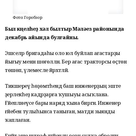
Фото: Горобзор
Был күңелһеҙ хәл былтыр Мәләүез районында
декабрь айында булғайны.
Эшселәр бригадаһы оло юл буйлап ағастарҙы
йығыу менән шөғөлләнә. Бер ағас тракторсы өҫтөнә
төшөп, үлемесле йәрәхәтләй.
Тикшереү һөҙөмтәһендә баш инженерҙың эште
әҙерлекһеҙ кадрҙарға ҡушыуы асыҡлана.
Ғәйепләнеүсе бары наряд ҡына биргән. Инженер
ғәйебен тулыһынса таныған, матди зыянды
ҡаплаған.
Енәйәт эше штраф тәғәйенләү өсөн судҡа ебәрелгән.