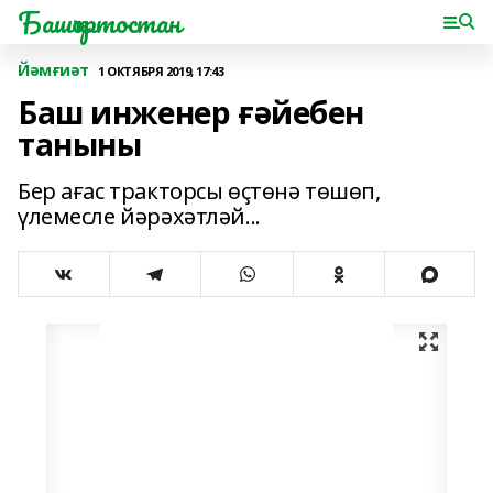
Башҡортостан
Йәмғиәт
1 ОКТЯБРЯ 2019, 17:43
Баш инженер ғәйебен
таныны
Бер ағас тракторсы өҫтөнә төшөп,
үлемесле йәрәхәтләй...