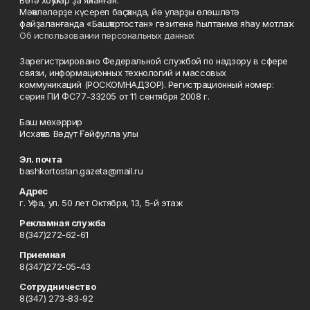
Бөтә хоҡуҡтар ҙа яҡланған.
Мәҡәләләрҙе күсереп баҫҡанда, йә уларҙы өлөшләтә
файҙаланғанда «Башҡортостан» гәзитенә һылтанма яһау мотлаҡ.
Об использовании персональных данных
Зарегистрировано Федеральной службой по надзору в сфере
связи, информационных технологий и массовых
коммуникаций (РОСКОМНАДЗОР). Регистрационный номер:
серия ПИ ФС77-33205 от 11 сентября 2008 г.
Баш мөхәррир
Исхаҡов Вәдүт Ғәйфулла улы
Эл. почта
bashkortostan.gazeta@mail.ru
Адрес
г. Уфа, ул. 50 лет Октября, 13, 5-й этаж
Рекламная служба
8(347)272-62-61
Приемная
8(347)272-05-43
Сотрудничество
8(347) 273-83-92