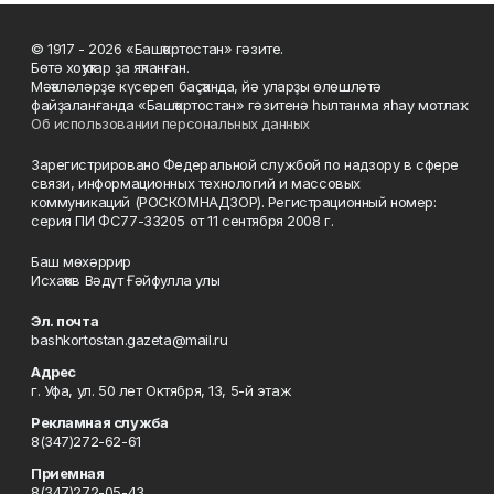
© 1917 - 2026 «Башҡортостан» гәзите.
Бөтә хоҡуҡтар ҙа яҡланған.
Мәҡәләләрҙе күсереп баҫҡанда, йә уларҙы өлөшләтә
файҙаланғанда «Башҡортостан» гәзитенә һылтанма яһау мотлаҡ.
Об использовании персональных данных
Зарегистрировано Федеральной службой по надзору в сфере
связи, информационных технологий и массовых
коммуникаций (РОСКОМНАДЗОР). Регистрационный номер:
серия ПИ ФС77-33205 от 11 сентября 2008 г.
Баш мөхәррир
Исхаҡов Вәдүт Ғәйфулла улы
Эл. почта
bashkortostan.gazeta@mail.ru
Адрес
г. Уфа, ул. 50 лет Октября, 13, 5-й этаж
Рекламная служба
8(347)272-62-61
Приемная
8(347)272-05-43