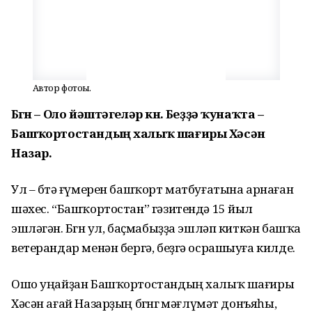
Автор фотоһы.
Бөгөн – Оло йәштәгеләр көнө. Беҙҙә ҡунаҡта –
Башҡортостандың халыҡ шағиры Хәсән
Назар.
Ул – бөтә ғүмерен башҡорт матбуғатына арнаған
шәхес. “Башҡортостан” гәзитендә 15 йыл
эшләгән. Бөгөн ул, баҫмабыҙҙа эшләп киткән башҡа
ветерандар менән бергә, беҙгә осрашыуға килде.
Ошо уңайҙан Башҡортостандың халыҡ шағиры
Хәсән ағай Назарҙың бөгөнгө мәғлүмәт донъяһы,