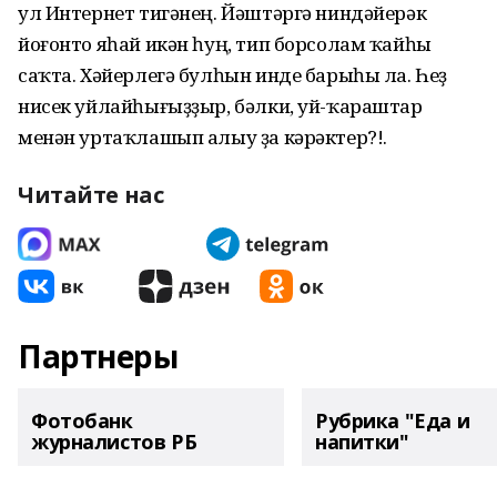
ул Интернет тигәнең. Йәштәргә ниндәйерәк
йоғонто яһай икән һуң, тип борсолам ҡайһы
саҡта. Хәйерлегә булһын инде барыһы ла. Һеҙ
нисек уйлайһығыҙҙыр, бәлки, уй-ҡараштар
менән уртаҡлашып алыу ҙа кәрәктер?!.
Читайте нас
Партнеры
Фотобанк
Рубрика "Еда и
журналистов РБ
напитки"