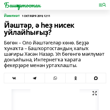
Башҡортостан
Йәмғиәт
1 ОКТЯБРЯ 2019, 12:11
Йәштәр, ә һеҙ нисек
уйлайһығыҙ?
Бөгөн – Оло йәштәгеләр көнө. Беҙҙә
ҡунаҡта – Башҡортостандың халыҡ
шағиры Хәсән Назар. Ул бөгөнгө мәғлүмәт
донъяһына, Интернетҡа ҡарата
фекерҙәре менән уртаҡлашты.