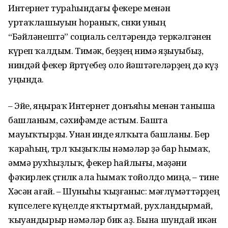
Интернет тураһындағы фекере менән
уртаҡлашыуын һораныҡ, сөнки уның
“Бәйләнештә” социаль селтәрендә теркәлгәнен
күреп ҡалдым. Тимәк, беҙҙең нимә яҙыуыбыҙ,
ниндәй фекер йөрөтөүебеҙ оло йәштәгеләрҙең дә күҙ
уңында.
– Эйе, яңыраҡ Интернет донъяһы менән таныша
башланым, сәхифәмде астым. Башта
мауыҡтырҙы. Унан инде ялҡыта башланы. Бер
ҡараһың, төрлө ҡыҙыҡлы нәмәләр ҙә бар һымаҡ,
әммә рухһыҙлыҡ, фекер һайлығы, мәҙәни
фәҡирлек өҫтөнлөк ала һымаҡ тойолдо миңә, – тине
Хәсән ағай. – Шуныһы ҡыҙғаныс: мәғлүмәттәрҙең
күпселеге күңелде яҡтыртмай, рухландырмай,
ҡыуандырыр нәмәләр бик аҙ. Бына шундай икән