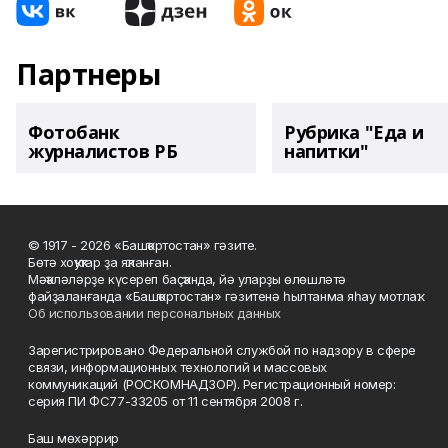
Партнеры
Фотобанк
Рубрика "Еда и
журналистов РБ
напитки"
© 1917 - 2026 «Башҡортостан» гәзите.
Бөтә хоҡуҡтар ҙа яҡланған.
Мәҡәләләрҙе күсереп баҫҡанда, йә уларҙы өлөшләтә
файҙаланғанда «Башҡортостан» гәзитенә һылтанма яһау мотлаҡ.
Об использовании персональных данных
Зарегистрировано Федеральной службой по надзору в сфере
связи, информационных технологий и массовых
коммуникаций (РОСКОМНАДЗОР). Регистрационный номер:
серия ПИ ФС77-33205 от 11 сентября 2008 г.
Баш мөхәррир