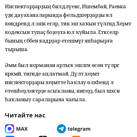
Инспекторҙарҙың билдәләүенсә, Ишембай, Раевка
үҙәк дауаханаларында фельдшерҙарҙы ял
көндәрендә лә эшкә егәләр, тик эш хаҡын түләгәндә Хеҙмәт
кодексын тупаҫ боҙоуға юл ҡуйыла. Етәкселәр
бының сәбәбен кадрҙар етешмәүгә япһарырға
тырыша.
Әммә был норманан артыҡ эшләгән өсөн түләргә
кәрәкмәй, тигәнде аңлатмай. Дәүләт хеҙмәт
инспекторҙары хеҙмәтте һаҡлау өлкәһендә лә
етешһеҙлектәрҙе асыҡланы, нигеҙҙә, был шәхси
һаҡланыу сараларына ҡағыла.
Читайте нас