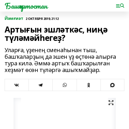
Башҡортостан
Йәмғиәт
2 ОКТЯБРЯ 2019, 21:12
Артығын эшләткәс, ниңә
түләмәйһегеҙ?
Уларға, үҙенең сменаһынан тыш,
башҡаларҙың да эшен үҙ өҫтөнә алырға
тура килә. Әммә артыҡ башҡарылған
хеҙмәт өсөн түләргә ашыҡмайҙар.