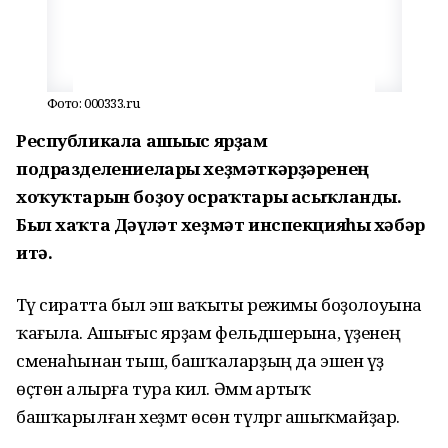
Фото: 000333.ru
Республикала ашығыс ярҙам
подразделениелары хеҙмәткәрҙәренең
хоҡуҡтарын боҙоу осраҡтары асыҡланды.
Был хаҡта Дәүләт хеҙмәт инспекцияһы хәбәр
итә.
Тәү сиратта был эш ваҡыты режимы боҙолоуына
ҡағыла. Ашығыс ярҙам фельдшерына, үҙенең
сменаһынан тыш, башҡаларҙың да эшен үҙ
өҫтөнә алырға тура килә. Әммә артыҡ
башҡарылған хеҙмәт өсөн түләргә ашыҡмайҙар.