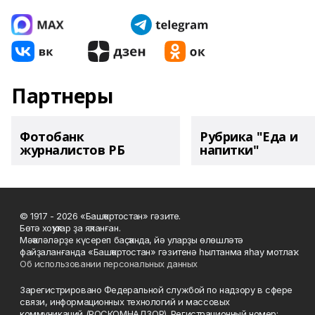
Партнеры
Фотобанк
Рубрика "Еда и
журналистов РБ
напитки"
© 1917 - 2026 «Башҡортостан» гәзите.
Бөтә хоҡуҡтар ҙа яҡланған.
Мәҡәләләрҙе күсереп баҫҡанда, йә уларҙы өлөшләтә
файҙаланғанда «Башҡортостан» гәзитенә һылтанма яһау мотлаҡ.
Об использовании персональных данных
Зарегистрировано Федеральной службой по надзору в сфере
связи, информационных технологий и массовых
коммуникаций (РОСКОМНАДЗОР). Регистрационный номер: