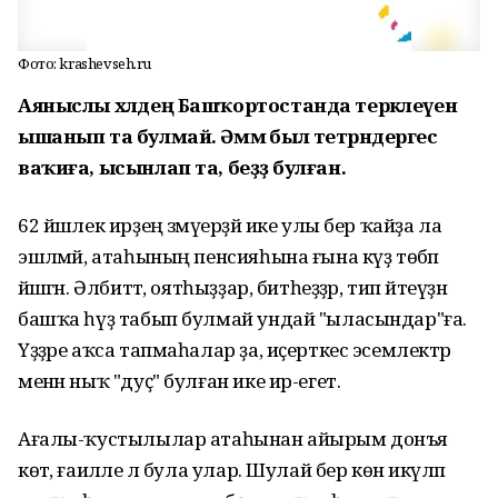
Фото: krashevseh.ru
Аяныслы хәлдең Башҡортостанда теркәлеүенә
ышанып та булмай. Әммә был тетрәндергес
ваҡиға, ысынлап та, беҙҙә булған.
62 йәшлек ирҙең әзмәүерҙәй ике улы бер ҡайҙа ла
эшләмәй, атаһының пенсияһына ғына күҙ төбәп
йәшәгән. Әлбиттә, оятһыҙҙар, битһеҙҙәр, тип әйтеүҙән
башҡа һүҙ табып булмай ундай "ыласындар"ға.
Үҙҙәре аҡса тапмаһалар ҙа, иҫерткес эсемлектәр
менән ныҡ "дуҫ" булған ике ир-егет.
Ағалы-ҡустылылар атаһынан айырым донъя
көтә, ғаиләле лә була улар. Шулай бер көн икәүләп