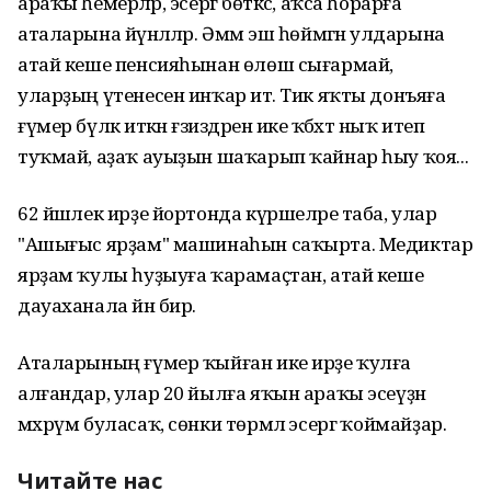
араҡы һемерәләр, эсергә бөткәс, аҡса һорарға
аталарына йүнәләләр. Әммә эш һөймәгән улдарына
атай кеше пенсияһынан өлөш сығармай,
уларҙың үтенесен инҡар итә. Тик яҡты донъяға
ғүмер бүләк иткән ғәзиздәрен ике ҡәбәхәт ныҡ итеп
туҡмай, аҙаҡ ауыҙын шаҡарып ҡайнар һыу ҡоя...
62 йәшлек ирҙе йортонда күршеләре таба, улар
"Ашығыс ярҙам" машинаһын саҡырта. Медиктар
ярҙам ҡулы һуҙыуға ҡарамаҫтан, атай кеше
дауаханала йән бирә.
Аталарының ғүмер ҡыйған ике ирҙе ҡулға
алғандар, улар 20 йылға яҡын араҡы эсеүҙән
мәхрүм буласаҡ, сөнки төрмәлә эсергә ҡоймайҙар.
Читайте нас