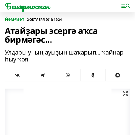
Башҡортостан
Йәмғиәт
2 ОКТЯБРЯ 2019, 19:24
Атайҙары эсергә аҡса
бирмәгәс...
Улдары уның ауыҙын шаҡарып... ҡайнар
һыу ҡоя.