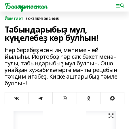
Башҡортостан
Йәмғиәт
3 ОКТЯБРЯ 2019, 16:15
Табындарыбыҙ мул,
күңелебеҙ көр булһын!
Һәр беребеҙ өсөн иң мөһиме – өй
йылыһы. Йортобоҙ һәр саҡ бәхет менән
тулы, табындарыбыҙ мул булһын. Ошо
уңайҙан хужабикәләргә манты рецебын
тәҡдим итәбеҙ. Киске аштарыбыҙ тәмле
булһын!