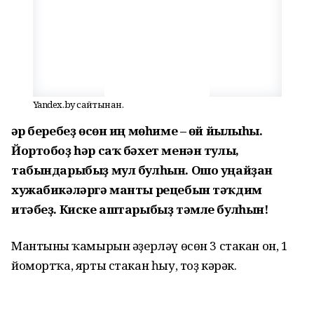
Yandex.by сайтынан.
Һәр беребеҙ өсөн иң мөһиме – өй йылыһы.
Йортобоҙ һәр саҡ бәхет менән тулы,
табындарыбыҙ мул булһын. Ошо уңайҙан
хужабикәләргә манты рецебын тәҡдим
итәбеҙ. Киске аштарыбыҙ тәмле булһын!
Мантының ҡамырын әҙерләү өсөн 3 стакан он, 1
йомортҡа, ярты стакан һыу, тоҙ кәрәк.