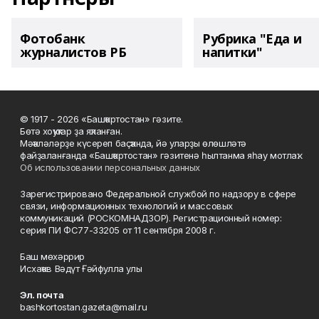
Фотобанк
Рубрика "Еда и
журналистов РБ
напитки"
© 1917 - 2026 «Башҡортостан» гәзите.
Бөтә хоҡуҡтар ҙа яҡланған.
Мәҡәләләрҙе күсереп баҫҡанда, йә уларҙы өлөшләтә
файҙаланғанда «Башҡортостан» гәзитенә һылтанма яһау мотлаҡ.
Об использовании персональных данных
Зарегистрировано Федеральной службой по надзору в сфере
связи, информационных технологий и массовых
коммуникаций (РОСКОМНАДЗОР). Регистрационный номер:
серия ПИ ФС77-33205 от 11 сентября 2008 г.
Баш мөхәррир
Исхаҡов Вәдүт Ғәйфулла улы
Эл. почта
bashkortostan.gazeta@mail.ru