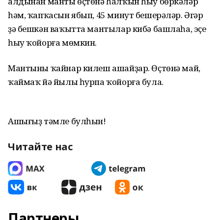
алдынан манты өҫтөнә һалҡын һыу бөркәләр
һәм, ҡапҡасын ябып, 45 минут бешерәләр. Әгәр
ҙә бешкән ваҡытта мантылар кибә башлаһа, эҫе
һыу ҡойорға мөмкин.
Мантыны ҡайнар килеш ашайҙар. Өҫтөнә май,
ҡаймаҡ йә йылы һурпа ҡойорға була.
Ашығыҙ тәмле булһын!
Читайте нас
Партнеры