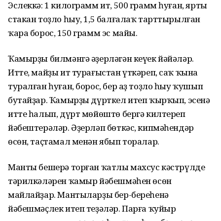
Эслеккә: 1 килограмм ит, 500 грамм һуған, ярты
стакан тоҙло һыу, 1,5 балғалаҡ тарттырылған
ҡара борос, 150 грамм эс майы.
Ҡамырҙы билмәнгә әҙерләгән кеүек йәйәләр.
Итте, майҙы ит турағыстан үткәреп, саҡ ҡына
туралған һуған, борос, бер аҙ тоҙло һыу ҡушып
бутайҙар. Ҡамырҙы дүрткел итеп ҡырҡып, эсенә
итте һалып, дүрт мөйөштө бергә килтереп
йәбештерәләр. Әҙерләп бөткәс, кипмәһендәр
өсөн, таҫтамал менән ябып торалар.
Манты бешерә торған ҡатлы махсус кәстрүлдең
тәрилкәләрен ҡамыр йәбешмәһен өсөн
майлайҙар. Мантыларҙы бер-береһенә
йәбешмәҫлек итеп теҙәләр. Парға ҡуйыр