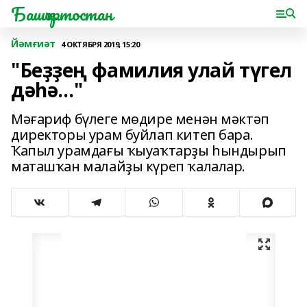
Башҡортостан
Йәмғиәт
4 ОКТЯБРЯ 2019, 15:20
"Беҙҙең фамилия улай түгел
дәһә…"
Мәғариф бүлеге мөдире менән мәктәп
директоры урам буйлап китеп бара.
Ҡапыл урамдағы ҡыуаҡтарҙы һындырып
маташҡан малайҙы күреп ҡалалар.