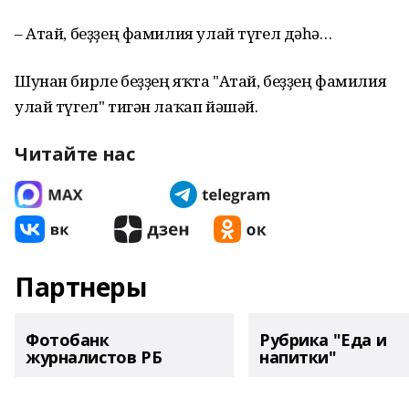
– Атай, беҙҙең фамилия улай түгел дәһә…
Шунан бирле беҙҙең яҡта "Атай, беҙҙең фамилия
улай түгел" тигән лаҡап йәшәй.
Читайте нас
Партнеры
Фотобанк
Рубрика "Еда и
журналистов РБ
напитки"