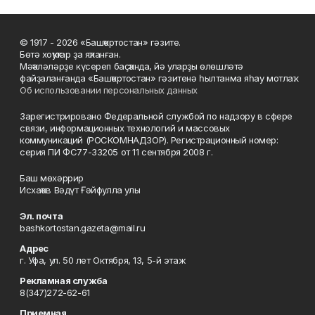
© 1917 - 2026 «Башҡортостан» гәзите.
Бөтә хоҡуҡтар ҙа яҡланған.
Мәҡәләләрҙе күсереп баҫҡанда, йә уларҙы өлөшләтә
файҙаланғанда «Башҡортостан» гәзитенә һылтанма яһау мотлаҡ.
Об использовании персональных данных
Зарегистрировано Федеральной службой по надзору в сфере
связи, информационных технологий и массовых
коммуникаций (РОСКОМНАДЗОР). Регистрационный номер:
серия ПИ ФС77-33205 от 11 сентября 2008 г.
Баш мөхәррир
Исхаҡов Вәдүт Ғәйфулла улы
Эл. почта
bashkortostan.gazeta@mail.ru
Адрес
г. Уфа, ул. 50 лет Октября, 13, 5-й этаж
Рекламная служба
8(347)272-62-61
Приемная