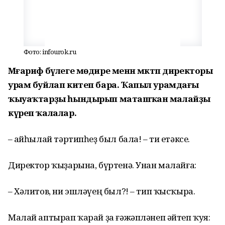
Фото: infourok.ru
Мәғариф бүлеге мөдире менән мәктәп директоры
урам буйлап китеп бара. Ҡапыл урамдағы
ҡыуаҡтарҙы һындырып маташҡан малайҙы
күреп ҡалалар.
– Ҡайһылай тәртипһеҙ был бала! – ти етәксе.
Директор ҡыҙарына, бүртенә. Унан малайға:
– Хәлитов, ни эшләүең был?! – тип ҡысҡыра.
Малай аптырап ҡарай ҙа ғәжәпләнеп әйтеп ҡуя: