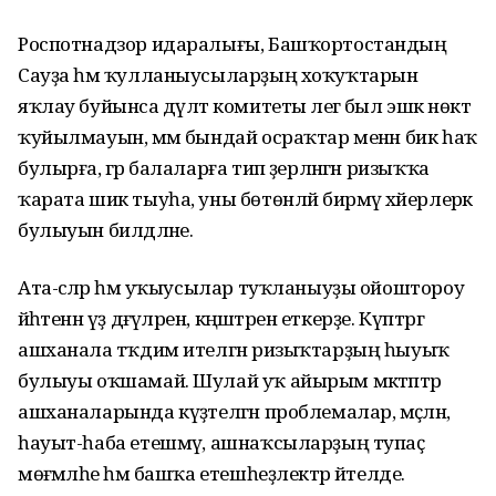
Роспотнадзор идаралығы, Башҡортостандың
Сауҙа һәм ҡулланыусыларҙың хоҡуҡтарын
яҡлау буйынса дәүләт комитеты әлегә был эшкә нөктә
ҡуйылмауын, әммә бындай осраҡтар менән бик һаҡ
булырға, әгәр балаларға тип әҙерләнгән ризыҡҡа
ҡарата шик тыуһа, уны бөтөнләй бирмәү хәйерлерәк
булыуын билдәләне.
Ата-әсәләр һәм уҡыусылар туҡланыуҙы ойоштороу
йәһәтенән үҙ дәғүәләрен, кәңәштәрен еткерҙе. Күптәргә
ашханала тәҡдим ителгән ризыҡтарҙың һыуыҡ
булыуы оҡшамай. Шулай уҡ айырым мәктәптәр
ашханаларында күҙәтелгән проблемалар, мәҫәлән,
һауыт-һаба етешмәү, ашнаҡсыларҙың тупаҫ
мөғәмәләһе һәм башҡа етешһеҙлектәр әйтелде.