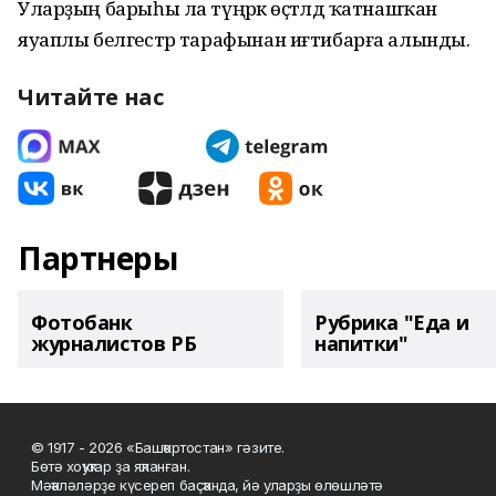
Уларҙың барыһы ла түңәрәк өҫтәлдә ҡатнашҡан
яуаплы белгестәр тарафынан иғтибарға алынды.
Читайте нас
Партнеры
Фотобанк
Рубрика "Еда и
журналистов РБ
напитки"
© 1917 - 2026 «Башҡортостан» гәзите.
Бөтә хоҡуҡтар ҙа яҡланған.
Мәҡәләләрҙе күсереп баҫҡанда, йә уларҙы өлөшләтә