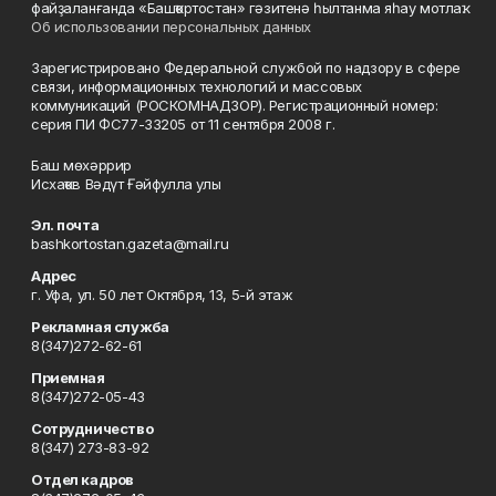
файҙаланғанда «Башҡортостан» гәзитенә һылтанма яһау мотлаҡ.
Об использовании персональных данных
Зарегистрировано Федеральной службой по надзору в сфере
связи, информационных технологий и массовых
коммуникаций (РОСКОМНАДЗОР). Регистрационный номер:
серия ПИ ФС77-33205 от 11 сентября 2008 г.
Баш мөхәррир
Исхаҡов Вәдүт Ғәйфулла улы
Эл. почта
bashkortostan.gazeta@mail.ru
Адрес
г. Уфа, ул. 50 лет Октября, 13, 5-й этаж
Рекламная служба
8(347)272-62-61
Приемная
8(347)272-05-43
Сотрудничество
8(347) 273-83-92
Отдел кадров