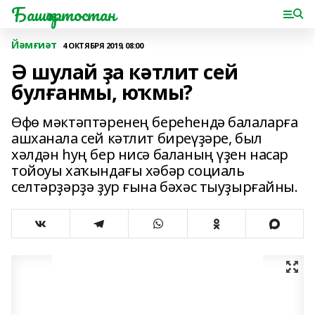
Башҡортостан
Йәмғиәт
4 ОКТЯБРЯ 2019, 08:00
Ә шулай ҙа кәтлит сей
булғанмы, юҡмы?
Өфө мәктәптәренең береһендә балаларға
ашханала сей кәтлит биреүҙәре, был
хәлдән һуң бер нисә баланың үҙен насар
тойоуы хаҡындағы хәбәр социаль
селтәрҙәрҙә ҙур ғына бәхәс тыуҙырғайны.