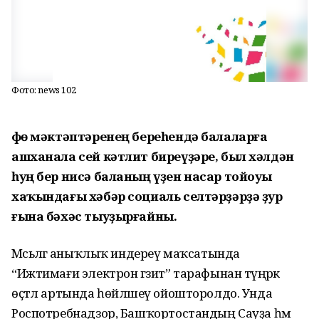
Фото: news 102
Өфө мәктәптәренең береһендә балаларға
ашханала сей кәтлит биреүҙәре, был хәлдән
һуң бер нисә баланың үҙен насар тойоуы
хаҡындағы хәбәр социаль селтәрҙәрҙә ҙур
ғына бәхәс тыуҙырғайны.
Мәсьәләгә аныҡлыҡ индереү маҡсатында
“Ижтимағи электрон гәзит” тарафынан түңәрәк
өҫтәл артында һөйләшеү ойошторолдо. Унда
Роспотребнадзор, Башҡортостандың Сауҙа һәм