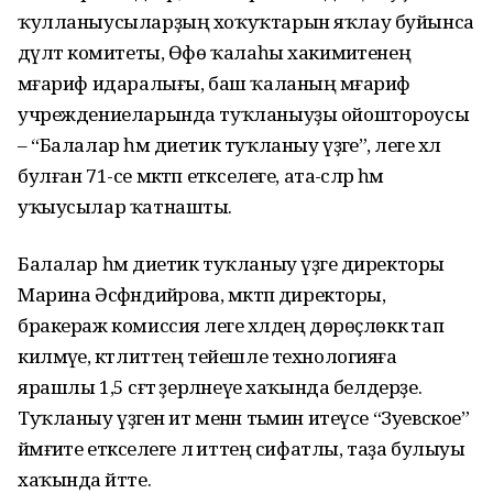
ҡулланыусыларҙың хоҡуҡтарын яҡлау буйынса
дәүләт комитеты, Өфө ҡалаһы хакимиәтенең
мәғариф идаралығы, баш ҡаланың мәғариф
учреждениеларында туҡланыуҙы ойоштороусы
– “Балалар һәм диетик туҡланыу үҙәге”, әлеге хәл
булған 71-се мәктәп етәкселеге, ата-әсәләр һәм
уҡыусылар ҡатнашты.
Балалар һәм диетик туҡланыу үҙәге директоры
Марина Әсфәндийәрова, мәктәп директоры,
бракераж комиссия әлеге хәлдең дөрөҫлөккә тап
килмәүе, кәтлиттең тейешле технологияға
ярашлы 1,5 сәғәт әҙерләнеүе хаҡында белдерҙе.
Туҡланыу үҙәген ит менән тәьмин итеүсе “Зуевское”
йәмғиәте етәкселеге лә иттең сифатлы, таҙа булыуы
хаҡында әйтте.