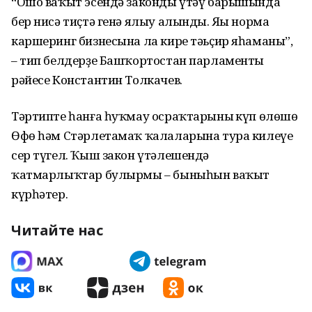
“Ошо ваҡыт эсендә законды үтәү барышында
бер нисә тиҫтә генә ялыу алынды. Яңы норма
каршеринг бизнесына ла кире тәьҫир яһаманы”,
– тип белдерҙе Башҡортостан парламенты
рәйесе Константин Толкачев.
Тәртипте һанға һуҡмау осраҡтарының күп өлөшө
Өфө һәм Стәрлетамаҡ ҡалаларына тура килеүе
сер түгел. Ҡыш закон үтәлешендә
ҡатмарлыҡтар булырмы – быныһын ваҡыт
күрһәтер.
Читайте нас