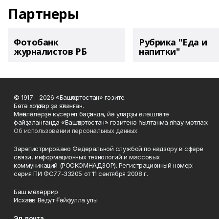
Партнеры
Фотобанк
Рубрика "Еда и
журналистов РБ
напитки"
© 1917 - 2026 «Башҡортостан» гәзите.
Бөтә хоҡуҡтар ҙа яҡланған.
Мәҡәләләрҙе күсереп баҫҡанда, йә уларҙы өлөшләтә
файҙаланғанда «Башҡортостан» гәзитенә һылтанма яһау мотлаҡ.
Об использовании персональных данных
Зарегистрировано Федеральной службой по надзору в сфере
связи, информационных технологий и массовых
коммуникаций (РОСКОМНАДЗОР). Регистрационный номер:
серия ПИ ФС77-33205 от 11 сентября 2008 г.
Баш мөхәррир
Исхаҡов Вәдүт Ғәйфулла улы
Эл. почта