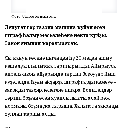
Фото: Ufa.bezformata.com
Депутаттар газонға машина ҡуйған өсөн
штраф һалыу мәсьәләһенә нөктә ҡуйҙы,
Закон яңынан ҡаралмаясаҡ.
Яңы ҡанун көсөнә ингәндән һуң 20 меңдән ашыу
кеше яуаплылыҡҡа тарттырылды. Айырыуса
апрель-июнь айҙарында тәртип боҙоуҙар йыш
күҙәтелде. Һуңғы айҙарҙа штрафтарҙың кәмеүе –
закондың тәьҫирлелегенә ишара. Водителдәр
тәртип боҙған өсөн яуаплылыҡты аңлай һәм
норманы боҙмаҫҡа тырыша. Халыҡ та законды
хуплап ҡаршы алды.