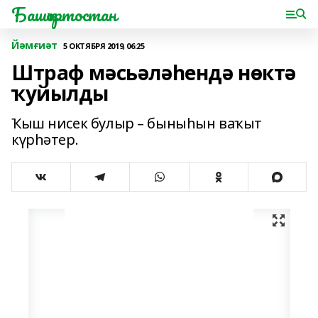
Башҡортостан
Йәмғиәт
5 ОКТЯБРЯ 2019, 06:25
Штраф мәсьәләһендә нөктә
ҡуйылды
Ҡыш нисек булыр – быныһын ваҡыт
күрһәтер.