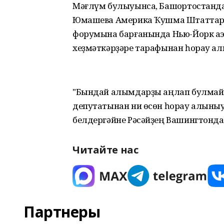
Мәғлүм булыуынса, Башҡортостанд
Юмашева Америка Ҡушма Штаттары
форумына барғанында Нью-Йорк а
хеҙмәткәрҙәре тарафынан һорау алы
"Бындай алымдарҙы аңлап булмай.
депутатынан ни өсөн һорау алыныуы
белдергәйне Рәсәйҙең Вашингтонда
Читайте нас
Партнеры