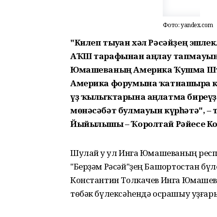
Фото: yandex.com
"Килеп тыуған хәл Рәсәйҙең эшле
АҠШ тарафынан аңлау тапмауын т
Юмашеваның Америка Ҡушма Шта
Америка форумына ҡатнашырға к
үҙ ҡылыҡтарына аңлатма биреүҙ
мөнәсәбәт булмауын күрһәтә", –
Йыйылышы – Ҡоролтай Рәйесе Ко
Шулай уҡ ул Инга Юмашеваның рес
"Берҙәм Рәсәй"ҙең Башҡортостан бү
Константин Толкачев Инга Юмашева 
төбәк бүлексәһендә осрашыу уҙғары