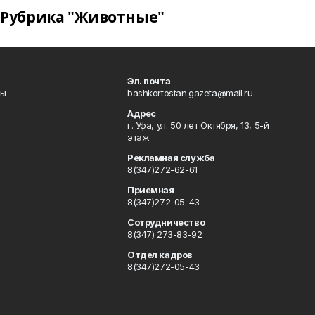
Рубрика "Животные"
Эл. почта
лы
bashkortostan.gazeta@mail.ru
Адрес
г. Уфа, ул. 50 лет Октября, 13, 5-й
этаж
Рекламная служба
8(347)272-62-61
Приемная
8(347)272-05-43
Сотрудничество
8(347) 273-83-92
Отдел кадров
8(347)272-05-43