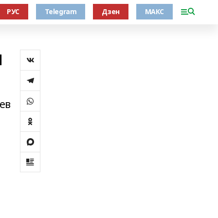
РУС
Telegram
Дзен
МАКС
н
ев