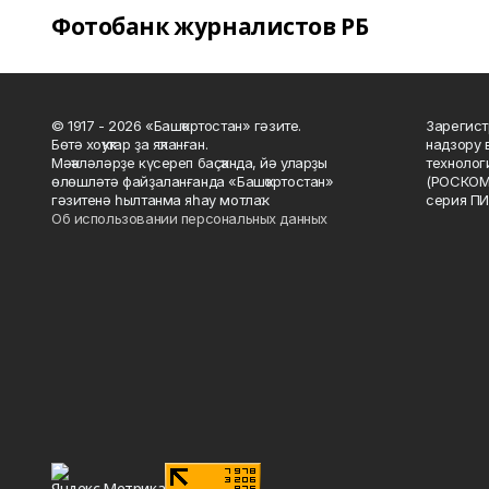
Фотобанк журналистов РБ
© 1917 - 2026 «Башҡортостан» гәзите.
Зарегист
Бөтә хоҡуҡтар ҙа яҡланған.
надзору 
Мәҡәләләрҙе күсереп баҫҡанда, йә уларҙы
технолог
өлөшләтә файҙаланғанда «Башҡортостан»
(РОСКОМ
гәзитенә һылтанма яһау мотлаҡ.
серия ПИ
Об использовании персональных данных