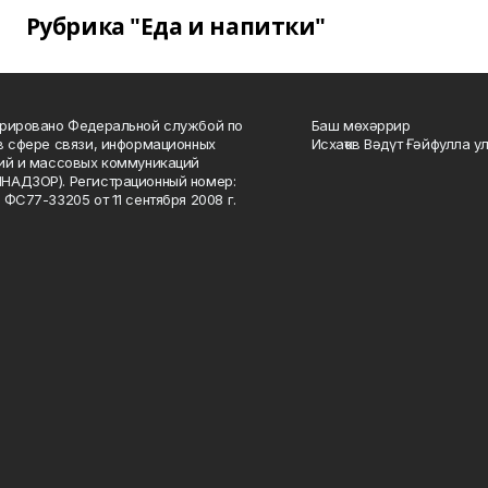
Рубрика "Еда и напитки"
рировано Федеральной службой по
Баш мөхәррир
в сфере связи, информационных
Исхаҡов Вәдүт Ғәйфулла у
ий и массовых коммуникаций
НАДЗОР). Регистрационный номер:
 ФС77-33205 от 11 сентября 2008 г.