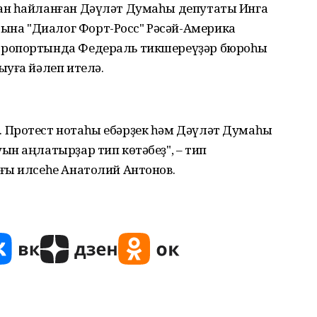
ан һайланған Дәүләт Думаһы депутаты Инга
на "Диалог Форт-Росс" Рәсәй-Америка
эропортында Федераль тикшереүҙәр бюроһы
уға йәлеп ителә.
 Протест нотаһы ебәрҙек һәм Дәүләт Думаһы
н аңлатырҙар тип көтәбеҙ", – тип
ғы илсеһе Анатолий Антонов.