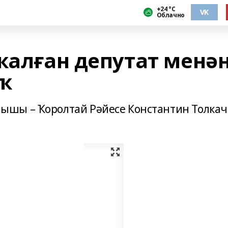
+24 °С
VK
Облачно
ҡалған депутат менә
ҡ
шы – Ҡоролтай Рәйесе Константин Толкач