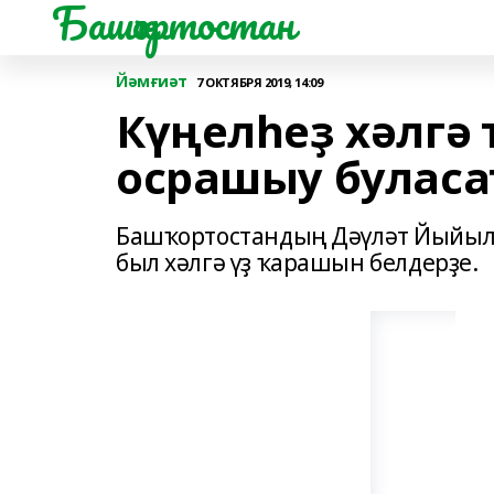
Башҡортостан
Йәмғиәт
7 ОКТЯБРЯ 2019, 14:09
Күңелһеҙ хәлгә 
осрашыу буласа
Башҡортостандың Дәүләт Йыйылы
был хәлгә үҙ ҡарашын белдерҙе.