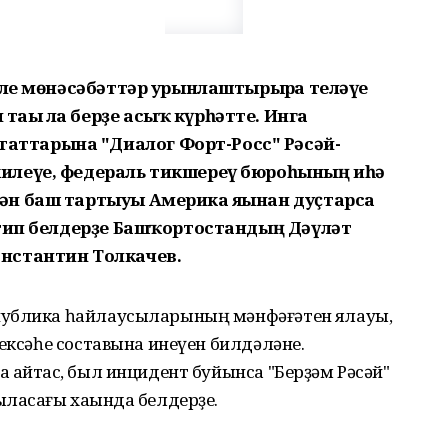
кле мөнәсәбәттәр урынлаштырырға теләүе
ағы ла берҙе асыҡ күрһәтте. Инга
ттарына "Диалог Форт-Росс" Рәсәй-
илеүе, федераль тикшереү бюроһының иһә
ән баш тартыуы Америка яғынан дуҫтарса
 тип белдерҙе Башҡортостандың Дәүләт
нстантин Толкачев.
публика һайлаусыларының мәнфәғәтен яҡлауы,
лексәһе составына инеүен билдәләне.
ҡайтҡас, был инцидент буйынса "Берҙәм Рәсәй"
ласағы хаҡында белдерҙе.