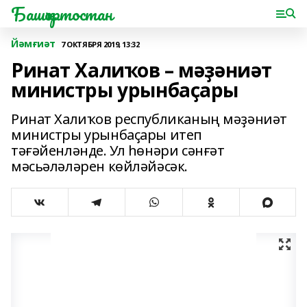
Башҡортостан
Йәмғиәт
7 ОКТЯБРЯ 2019, 13:32
Ринат Халиҡов – мәҙәниәт
министры урынбаҫары
Ринат Халиҡов республиканың мәҙәниәт
министры урынбаҫары итеп
тәғәйенләнде. Ул һөнәри сәнғәт
мәсьәләләрен көйләйәсәк.