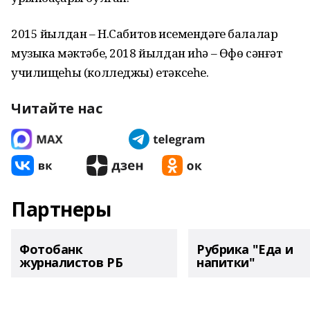
2015 йылдан – Н.Сабитов исемендәге балалар
музыка мәктәбе, 2018 йылдан иһә – Өфө сәнғәт
училищеһы (колледжы) етәксеһе.
Читайте нас
Партнеры
Фотобанк
Рубрика "Еда и
журналистов РБ
напитки"