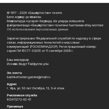
© 1917 - 2026 «Башҡортостан» гәзите.
Бөтә хоҡуҡтар ҙа яҡланған.
Мәҡәләләрҙе күсереп баҫҡанда, йә уларҙы өлөшләтә
файҙаланғанда «Башҡортостан» гәзитенә һылтанма яһау мотлаҡ.
Об использовании персональных данных
Зарегистрировано Федеральной службой по надзору в сфере
связи, информационных технологий и массовых
коммуникаций (РОСКОМНАДЗОР). Регистрационный номер:
серия ПИ ФС77-33205 от 11 сентября 2008 г.
Баш мөхәррир
Исхаҡов Вәдүт Ғәйфулла улы
Эл. почта
bashkortostan.gazeta@mail.ru
Адрес
г. Уфа, ул. 50 лет Октября, 13, 5-й этаж
Рекламная служба
8(347)272-62-61
Приемная