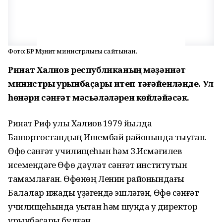
Фото: БР Мәҙәниәт министрлығы сайтынан.
Ринат Халиҡов республиканың мәҙәниәт
министры урынбаҫары итеп тәғәйенләнде. Ул
һөнәри сәнғәт мәсьәләләрен көйләйәсәк.
Ринат Риф улы Халиҡов 1979 йылда
Башҡортостандың Ишембай районында тыуған.
Өфө сәнғәт училищеһын һәм З.Исмәғилев
исемендәге Өфө дәүләт сәнғәт институтын
тамамлаған. Өфөнөң Ленин районындағы
Балалар ижады үҙәгендә эшләгән, Өфө сәнғәт
училищеһында уҡытҡан һәм шунда уҡ директор
урынбаҫары булған.