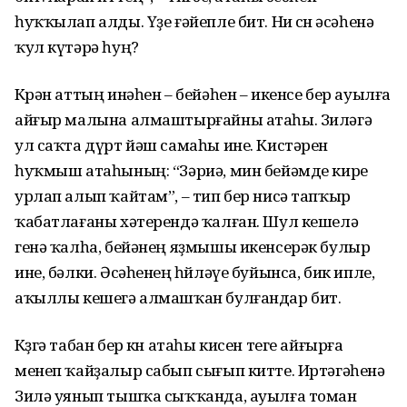
һуҡҡылап алды. Үҙе ғәйепле бит. Ни өсөн әсәһенә
ҡул күтәрә һуң?
Көрән аттың инәһен – бейәһен – икенсе бер ауылға
айғыр малына алмаштырғайны атаһы. Зиләгә
ул саҡта дүрт йәш самаһы ине. Кистәрен
һуҡмыш атаһының: “Зәриә, мин бейәмде кире
урлап алып ҡайтам”, – тип бер нисә тапҡыр
ҡабатлағаны хәтерендә ҡалған. Шул кешелә
генә ҡалһа, бейәнең яҙмышы икенсерәк булыр
ине, бәлки. Әсәһенең һөйләүе буйынса, бик ипле,
аҡыллы кешегә алмашҡан булғандар бит.
Көҙгә табан бер көн атаһы кисен теге айғырға
менеп ҡайҙалыр сабып сығып китте. Иртәгәһенә
Зилә уянып тышҡа сыҡҡанда, ауылға томан