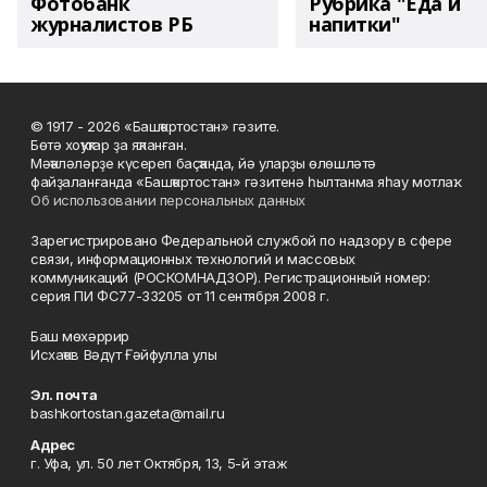
Фотобанк
Рубрика "Еда и
журналистов РБ
напитки"
© 1917 - 2026 «Башҡортостан» гәзите.
Бөтә хоҡуҡтар ҙа яҡланған.
Мәҡәләләрҙе күсереп баҫҡанда, йә уларҙы өлөшләтә
файҙаланғанда «Башҡортостан» гәзитенә һылтанма яһау мотлаҡ.
Об использовании персональных данных
Зарегистрировано Федеральной службой по надзору в сфере
связи, информационных технологий и массовых
коммуникаций (РОСКОМНАДЗОР). Регистрационный номер:
серия ПИ ФС77-33205 от 11 сентября 2008 г.
Баш мөхәррир
Исхаҡов Вәдүт Ғәйфулла улы
Эл. почта
bashkortostan.gazeta@mail.ru
Адрес
г. Уфа, ул. 50 лет Октября, 13, 5-й этаж