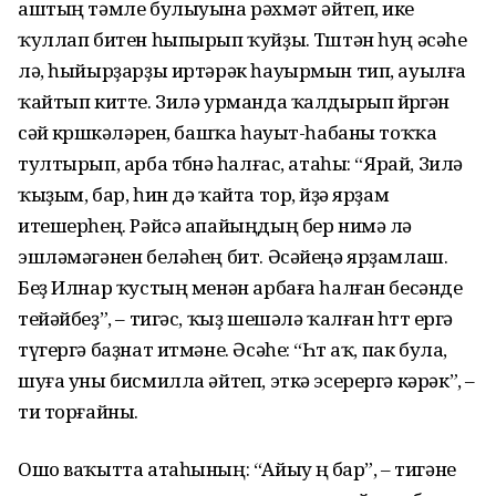
аштың тәмле булыуына рәхмәт әйтеп, ике
ҡуллап битен һыпырып ҡуйҙы. Төштән һуң әсәһе
лә, һыйырҙарҙы иртәрәк һауырмын тип, ауылға
ҡайтып китте. Зилә урманда ҡалдырып йөрөгән
сәй көрөшкәләрен, башҡа һауыт-һабаны тоҡҡа
тултырып, арба төбөнә һалғас, атаһы: “Ярай, Зилә
ҡыҙым, бар, һин дә ҡайта тор, өйҙә ярҙам
итешерһең. Рәйсә апайыңдың бер нимә лә
эшләмәгәнен беләһең бит. Әсәйеңә ярҙамлаш.
Беҙ Илнар ҡустың менән арбаға һалған бесәнде
тейәйбеҙ”, – тигәс, ҡыҙ шешәлә ҡалған һөттө ергә
түгергә баҙнат итмәне. Әсәһе: “Һөт аҡ, пак була,
шуға уны бисмилла әйтеп, эткә эсерергә кәрәк”, –
ти торғайны.
Ошо ваҡытта атаһының: “Айыу өңө бар”, – тигәне