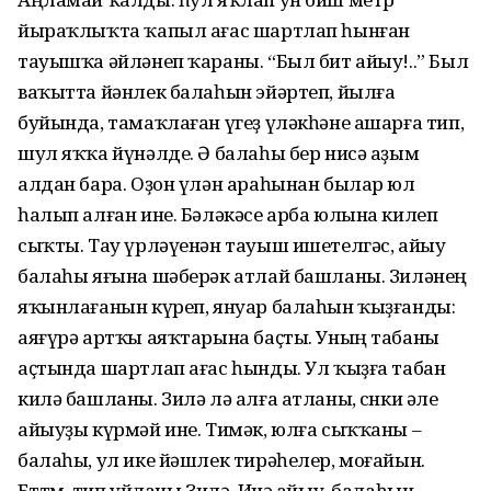
йыраҡлыҡта ҡапыл ағас шартлап һынған
тауышҡа әйләнеп ҡараны. “Был бит айыу!..” Был
ваҡытта йәнлек балаһын эйәртеп, йылға
буйында, тамаҡлаған үгеҙ үләкһәне ашарға тип,
шул яҡҡа йүнәлде. Ә балаһы бер нисә аҙым
алдан бара. Оҙон үлән араһынан былар юл
һалып алған ине. Бәләкәсе арба юлына килеп
сыҡты. Тау үрләүенән тауыш ишетелгәс, айыу
балаһы яғына шәберәк атлай башланы. Зиләнең
яҡынлағанын күреп, януар балаһын ҡыҙғанды:
аяғүрә артҡы аяҡтарына баҫты. Уның табаны
аҫтында шартлап ағас һынды. Ул ҡыҙға табан
килә башланы. Зилә лә алға атланы, сөнки әле
айыуҙы күрмәй ине. Тимәк, юлға сыҡҡаны –
балаһы, ул ике йәшлек тирәһелер, моғайын.
Бөттөм, тип уйланы Зилә. Инә айыу, балаһын