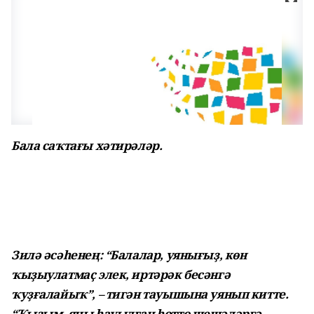
Бала саҡтағы хәтирәләр.
Зилә әсәһенең: “Балалар, уянығыҙ, көн
ҡыҙыулатмаҫ элек, иртәрәк бесәнгә
ҡуҙғалайыҡ”, – тигән тауышына уянып китте.
“Ҡыҙым, яңы һауылған һөттө шешәләргә