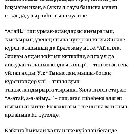
һиҙмәгән икән, ә Суҡтал тауы башына менеп
еткәндә, ул ярайһы ғына яуа ине.
“Атай!..” тип урман-яландарҙы яңғыратып,
ҡысҡырып, үҙенең яғына йүгергән ҡыҙы Зиләне
күреп, атаһының да йөрәге жыу итте. “Ай алла,
Зәриәм алдан ҡайтып киткәйне, әллә ул да
айыуҙан таланып юлда яталыр”, – тип эстән генә
уйлап алды. Ул: “Тыныслан, мышы-болан
күренгәндер ул”, – тип ҡыҙын
тынысландырырға тырыша. Зилә килеп етәрәк:
“А-атай, а-а-айыу...” – тип, ағас төпһәһенә эләгеп
йығылып китте. Рюкзактағы теге шешә ватылып
арҡаһына һөт түгелде.
Кәбәнгә һыймай ҡалған ике күбәләй бесәнде