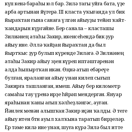
күп кенә бараһы юл бар. Зилә тағы уйға бата, үҙе
арба артынан йүгерә. III класта уҡығанда ул бик
йыраҡтан ғына санаға үлгән айыуҙы тейәп ҡайт­
ҡандарын күргәйне. Бер санала – класташы
Зилиәнең атаһы Закир, икенсеһендә бик ҙур
айыу ине. Әллә ҡайҙан йыраҡтан да был
йыртҡыс ҙур булып күренде Зиләгә. Ә Зилиәнең
атаһы Закир айыу эҙен күреп иптәштәренән
алда һыпыртҡан икән. Өңөнә атып ебәреүе
булған, яраланған айыу унан килеп сығып
Закирға ташланған, имеш. Айыу бер километр
самаһы тау үренә ирҙе һөйрәп мендергән. Януар
яраһынан ҡаны ағып хәлһеҙләнгәс, ауған.
Йәнлек менән алышҡан Закир иҫән ҡалды. Ә теге
айыу итен бөтөн ауыл халҡына таратып бирҙеләр.
Ер тәме килә ине унан, шуға күрә Зилә был итте