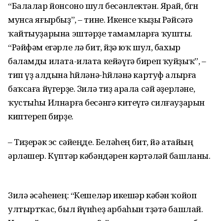
“Балалар йонсоно шул бесәнлектән. Ярай, бөгөн
мунса яғырбыҙ”, – тине. Икенсе ҡыҙы Рәйсәгә
ҡайтыуҙарына эштәрҙе тамамларға ҡушты.
“Рәйфәм егәрле лә бит, өйҙә юҡ шул, бахыр
баламды илата-илата кейәүгә биреп ҡуйҙыҡ”, –
тип үҙ алдына һөйләнә-һөйләнә картуф алырға
баҡсаға йүгерҙе. Зилә тиҙ арала сәй әҙерләне,
ҡустыһы Илнарға бесәнгә китеүгә силғауҙарын
киптереп бирҙе.
– Тиҙерәк эс сәйеңде. Беләһең бит, йә атайың
әрләшер. Күптәр кәбәндәрен кәртәләй башланы.
Зилә әсәһенең: “Кешеләр икешәр кәбән ҡойоп
ултыртҡас, был йүнһеҙ арбаһын төҙәтә башлай.