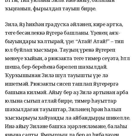
ҡыҙғанып, фырылдап тауыш бирҙе.
Зилә, йөҙ һикһән градусҡа әйләнеп, кире артҡа,
теге бесәнлеккә йүгерә башланы. Үҙенең аяҡ-
быуындары ҡалтырай, үҙе: “Атай! Атай!” – тип
юл буйлап ҡысҡыра. Тауҙың үренә йүгереп
менеүе ҡыйын, ә рюкзакта теге тимер сеүәтә, һөтлө
шешә, бер-береһенә бәрелеп шаҡылдай.
Ҡурҡышынан Зилә шул тауышты үҙе лә
ишетмәй. Рюкзакты сисеп ташлап йүгерергә
башына килмәй. Айыу бер аҙ Зилә артынан арба
юлына сығып атлай бирҙе, тимер һауыттар
шаҡылдаған тауыштар, Зиләнең һөрән һалып
ҡысҡырыуы хайуанды ла айбандырҙы шикелле.
Инә айыу Зиләне башҡа эҙәрлекләмәне, балаһы
янына сапты. Ямғырҙың да бер аҙ һибәләүен