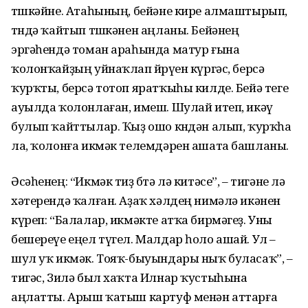
төшкәйне. Атаһының, бейәне кире алмаштырып,
төндә ҡайтып төшкәнен аңланы. Бейәнең
эргәһендә томан араһында матур ғына
ҡолонҡайҙың уйнаҡлап йөрөүен күргәс, берсә
ҡурҡты, берсә тотоп яратҡыһы килде. Бейә теге
ауылда ҡолонлаған, имеш. Шулай итеп, икәү
булып ҡайттылар. Ҡыҙ ошо көндән алып, ҡурҡһа
ла, ҡолонға икмәк телемдәрен ашата башланы.
Әсәһенең: “Икмәк тиҙ бөтә лә китәсе”, – тигәне лә
хәтерендә ҡалған. Аҙаҡ хәлдең нимәлә икәнен
күреп: “Балалар, икмәкте атҡа бирмәгеҙ. Уны
бешереүе еңел түгел. Малдар һоло ашай. Ул –
шул уҡ икмәк. Тояҡ-быуындары ныҡ буласаҡ”, –
тигәс, Зилә был хаҡта Илнар ҡустыһына
аңлатты. Арыш ҡатыш картуф менән аттарға