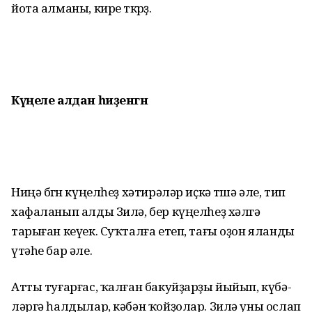
йота алманы, кире төкөрҙө.
Күңеле алдан һиҙенгән
Ниңә бөгөн күңелһеҙ хәтирәләр иҫкә төшә әле, тип
хафаланып алды Зилә, бер күңелһеҙ хәлгә
тарыған кеүек. Суҡталға етеп, тағы оҙон яланды
үтәһе бар әле.
Атты туғарғас, ҡалған бакуйҙарҙы йыйып, күбә­
ләргә һалдылар, кәбән ҡойҙолар. Зилә уны ослап