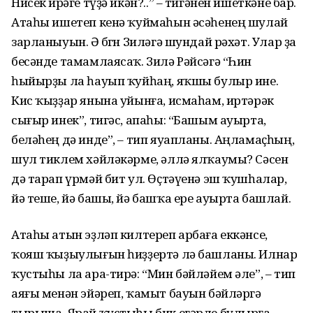
Нисек йөрәге түҙә икән?..” – тигәнен ишеткәне бар.
Атаһы ишетеп кенә ҡуймаһын әсәһенең шулай
зарланыуын. Ә бөгөн Зиләгә шундай рәхәт. Улар ҙа
бесәнде тамамлаясаҡ. Зилә Рәйсәгә “Һин
һыйырҙы ла һауып ҡуйһаң, яҡшы булыр ине.
Кис ҡыҙҙар янына уйынға, исмаһам, иртәрәк
сығыр инек”, тигәс, апаһы: “Башым ауырта,
беләһең дә инде”, – тип яуапланы. Аңламаҫһың,
шул тиклем хәйләкәрме, әллә ялҡаумы? Сәсен
дә тарап үрмәй бит ул. Өҫтәүенә эш ҡушһалар,
йә теше, йә башы, йә башҡа ере ауырта башлай.
Атаһы атын эҙләп килтереп арбаға еккәнсе,
ҡояш ҡыҙыулығын һиҙҙертә лә башланы. Илнар
ҡустыһы ла ара-тирә: “Мин бәйләйем әле”, – тип
аяғы менән эйәреп, ҡамыт бауын бәйләргә
тырыша. Ярай ҡустыһы бик егәрле булырға