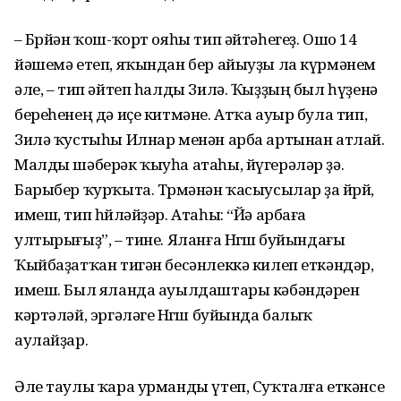
– Бөрйән ҡош-ҡорт ояһы тип әйтәһегеҙ. Ошо 14
йәшемә етеп, яҡындан бер айыуҙы ла күрмәнем
әле, – тип әйтеп һалды Зилә. Ҡыҙҙың был һүҙенә
береһенең дә иҫе китмәне. Атҡа ауыр була тип,
Зилә ҡустыһы Илнар менән арба артынан атлай.
Малды шәберәк ҡыуһа атаһы, йүгерәләр ҙә.
Барыбер ҡурҡыта. Төрмәнән ҡасыусылар ҙа йөрөй,
имеш, тип һөйләйҙәр. Атаһы: “Йә арбаға
ултырығыҙ”, – тине. Яланға Нөгөш буйындағы
Ҡыйбаҙатҡан тигән бесәнлеккә килеп еткәндәр,
имеш. Был яланда ауылдаштары кәбәндәрен
кәртәләй, эргәләге Нөгөш буйында балыҡ
аулайҙар.
Әле таулы ҡара урманды үтеп, Суҡталға еткәнсе