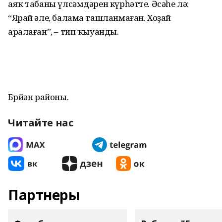
аяҡ табаны үлсәмдәрен күрһәтте. Әсәһе лә:
“Ярай әле, балама ташланмаған. Хоҙай
аралаған”, – тип ҡыуанды.
Бөрйән районы.
Читайте нас
Партнеры