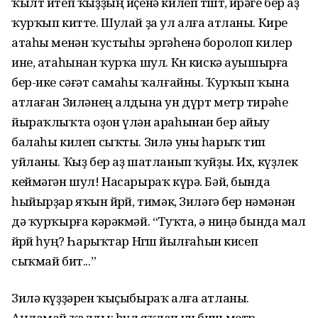
ҡылт итеп ҡыҙҙың иҫенә килеп төштө, йөрәге бер аҙ
ҡурҡып китте. Шулай ҙа ул алға атланы. Кире
атаһы менән ҡустыһы эргәһенә боролоп килер
ине, атаһынан ҡурҡа шул. Көн кискә ауышырға
бер-ике сәғәт самаһы ҡалғайны. Ҡурҡып ҡына
атлаған Зиләнең алдына ун дүрт метр тирәһе
йыраҡлыҡта оҙон үлән араһынан бер айыу
балаһы килеп сыҡты. Зилә уны һарыҡ тип
уйланы. Ҡыҙ бер аҙ шатланып ҡуйҙы. Их, күҙлек
кеймәгән шул! Насарыраҡ күрә. Бәй, бында
һыйырҙар яҡын йөрөй, тимәк, Зиләгә бер нәмәнән
дә ҡурҡырға кәрәкмәй. “Туҡта, ә ниңә бында мал
йөрөй һуң? Һарыҡтар Нөгөш йылғаһын кисеп
сыҡмай бит...”
Зилә күҙҙәрен ҡыҫыбыраҡ алға атланы.
Аңламай ҡалды: һул яҡлап ун биш метр