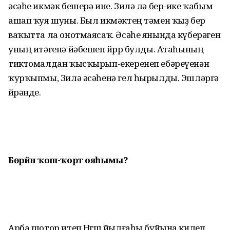
әсәһе икмәк бешерә ине. Зилә лә бер-ике ҡабым
ашап ҡуя шуны. Был икмәктең тәмен ҡыҙ бер
ваҡытта ла онотмаясаҡ. Әсәһе янында күберәген
уның итәгенә йәбешеп йөрөр булды. Атаһының
тиктомалдан ҡысҡырып-екеренеп ебәреүенән
ҡурҡыпмы, Зилә әсәһенә гел һырылды. Эшләргә
өйрәнде.
Бөрйән ҡош-ҡорт ояһымы?
Арба шотор итеп Нөгөш йылғаһы буйына килеп