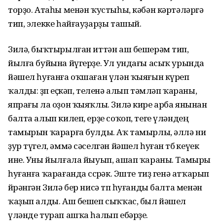
торҙо. Атаһы менән ҡустыһы, кәбән кәртәләргә
тип, элекке һайғауҙарҙы ташый.
Зилә, быҡтырылған иттән аш бешерәм тип,
йылға буйына йүгерҙе. Ул ундағы асыҡ урында
йәшел һуғанға оҡшаған үлән ҡыяғын күреп
ҡалды: өҙөп еҫкәп, теленә алып тәмләп ҡараны,
япрағы ла оҙон ҡыяҡлы. Зилә кире арба янынан
балта алып килеп, ерҙе соҡоп, теге үләндең
тамырын ҡарарға булды. Аҡ тамырлы, әллә ни
ҙур түгел, әммә сәселгән йәшел һуған төбө кеүек
ине. Уны йылғала йыуып, ашап ҡараны. Тамыры
һуғанға ҡарағанда сөсөрәк. Эште тиҙ генә атҡарып
өйрәнгән Зилә бер нисә төп һуғанды балта менән
ҡаҙып алды. Аш бешеп сыҡҡас, был йәшел
үләнде турап ашҡа һалып ебәрҙе.