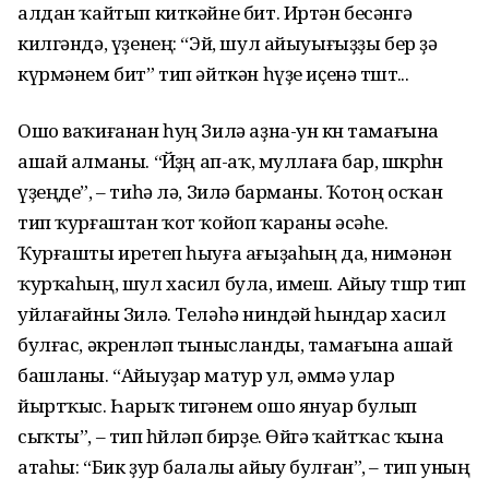
алдан ҡайтып киткәйне бит. Иртән бесәнгә
килгәндә, үҙенең: “Эй, шул айыуығыҙҙы бер ҙә
күрмәнем бит” тип әйткән һүҙе иҫенә төштө...
Ошо ваҡиғанан һуң Зилә аҙна-ун көн тамағына
ашай алманы. “Йөҙөң ап-аҡ, муллаға бар, өшкөрһөн
үҙеңде”, – тиһә лә, Зилә барманы. Ҡотоң осҡан
тип ҡурғаштан ҡот ҡойоп ҡараны әсәһе.
Ҡурғашты иретеп һыуға ағыҙаһың да, нимәнән
ҡурҡаһың, шул хасил була, имеш. Айыу төшөр тип
уйлағайны Зилә. Теләһә ниндәй һындар хасил
булғас, әкренләп тынысланды, тамағына ашай
башланы. “Айыуҙар матур ул, әммә улар
йыртҡыс. Һарыҡ тигәнем ошо януар булып
сыҡты”, – тип һөйләп бирҙе. Өйгә ҡайтҡас ҡына
атаһы: “Бик ҙур балалы айыу булған”, – тип уның