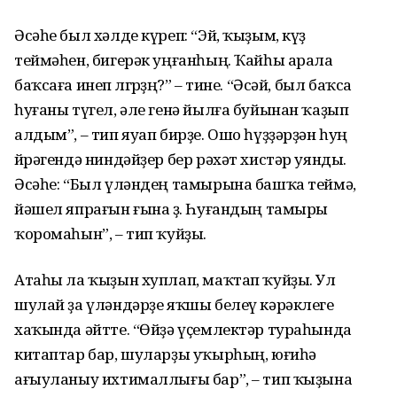
Әсәһе был хәлде күреп: “Эй, ҡыҙым, күҙ
теймәһен, бигерәк уңғанһың. Ҡайһы арала
баҡсаға инеп өлгөрҙөң?” – тине. “Әсәй, был баҡса
һуғаны түгел, әле генә йылға буйынан ҡаҙып
алдым”, – тип яуап бирҙе. Ошо һүҙҙәрҙән һуң
йөрәгендә ниндәйҙер бер рәхәт хистәр уянды.
Әсәһе: “Был үләндең тамырына башҡа теймә,
йәшел япрағын ғына өҙ. Һуғандың тамыры
ҡоромаһын”, – тип ҡуйҙы.
Атаһы ла ҡыҙын хуплап, маҡтап ҡуйҙы. Ул
шулай ҙа үләндәрҙе яҡшы белеү кәрәклеге
хаҡында әйтте. “Өйҙә үҫемлектәр тураһында
китаптар бар, шуларҙы уҡырһың, юғиһә
ағыуланыу ихтималлығы бар”, – тип ҡыҙына