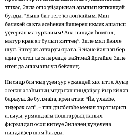
төшкәс, Зилә ошо уйҙарынан арынып киткәндәй
булды. “Бына бит теге ҡолонҡайым. Мин
бәләкәй саҡта әсәһенән йәшереп икмәк ашатып
үҫтергән матурҡайым! Ана ниндәй һомғол,
матур көрән ат булып киттең”. Зилә мал йәнле
шул. Бигерәк аттарҙы ярата. Бейәне йәлләп бер
аҙна үсегеп өләсәләрендә ҡайтмай йөрөгәйне. Зилә
итен дә ашаманы ул бейәнең.
Ни өсөндөр бөгөн ҡыҙ үҙен ҙур үҫкәндәй хис итте. Ауыҙ
эсенән атаһының мөңгөрләп ниндәйҙер йыр көйләп
барыуы, йә булмаһа, көрән атҡа: “Йә, үләкһә,
тиҙерәк сап”, – тип дилбегәһе менән тарттырып
алыуы, урмандағы ҡоштарҙың ҡапыл
фырылдап осоп китеүе Зиләнең күңеленә
ниндәйҙер шом һалды.