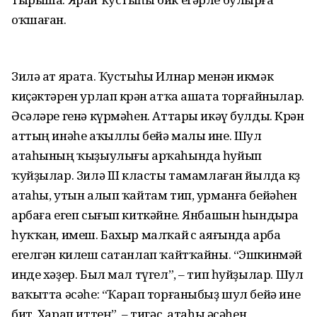
оҡшаған.
Зилә ат ярата. Ҡустыһы Илнар менән икмәк
киҫәктәрен урлап көрән атҡа ашата торғайнылар.
Әсәләре генә күрмәһен. Аттары икәү булды. Көрән
аттың инәһе аҡыллы бейә малы ине. Шул
атаһының ҡыҙыулығы арҡаһында һуйып
ҡуйҙылар. Зилә III класты тамамлаған йылда көҙ
атаһы, утын алып ҡайтам тип, урманға бейәһен
арбаға егеп сығып киткәйне. Янбашын һындыра
һуҡҡан, имеш. Бахыр малҡай өс аяғында арба
егелгән килеш сатанлап ҡайтҡайны. “Эшкинмәй
инде хәҙер. Был мал түгел”, – тип һуйҙылар. Шул
ваҡытта әсәһе: “Ҡарап торғаныбыҙ шул бейә ине
бит. Харап иттең”, – тигәс, атаһы әсәһен