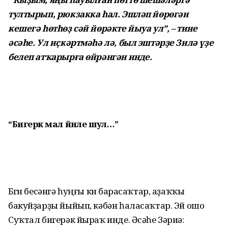
тултырып, рюкзакка һал. Эшләп йөрөгән
кешегә һөтһөҙ сәй йөрәкте йыуа ул”, – тине
әсәһе. Ул иҫкәртмәһә лә, был эштәрҙе Зилә үҙе
белеп атҡарырға өйрәнгән инде.
“Бигерәк мал йәнле шул…”
Бөгөн бесәнгә һуңғы көн барасаҡтар, аҙаҡҡы
бакуйҙарҙы йыйып, кәбән һаласаҡтар. Эй ошо
Суҡтал бигерәк йыраҡ инде. Әсәһе Зәриә: