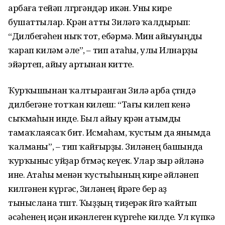
арбаға тейәп өлгөргәндәр икән. Уны кире
бушаттылар. Көрән атты Зиләгә ҡалдырып:
“Дилбегәһен ныҡ тот, ебәрмә. Мин айыуыңды
ҡарап киләм әле”, – тип атаһы, улы Илнарҙы
эйәртеп, айыу артынан китте.
Ҡурҡышынан ҡалтыранған Зилә арба өҫтөндә
дилбегәне тотҡан килеш: “Тағы килеп кенә
сыҡмаһын инде. Был айыу көрән атымды
тамаҡлаясаҡ бит. Исмаһам, ҡустым да янымда
ҡалманы”, – тип ҡайғырҙы. Зиләнең башында
ҡурҡыныс уйҙар бөтмәҫ кеүек. Улар зыр әйләнә
ине. Атаһы менән ҡус­тыһының кире әйләнеп
килгәнен күргәс, Зиләнең йөрәге бер аҙ
тыныслана төштө. Ҡыҙҙың тиҙерәк өйгә ҡайтып
әсәһенең иҫән икәнлеген күргеһе килде. Ул күпкә