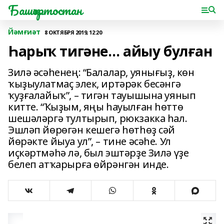
Башҡортостан
Йәмғиәт
8 ОКТЯБРЯ 2019, 12:20
Һарыҡ тигәне… айыу булған
Зилә әсәһенең: “Балалар, уянығыҙ, көн
ҡыҙыулатмаҫ элек, иртәрәк бесәнгә
ҡуҙғалайыҡ”, – тигән тауышына уянып
китте. “Ҡыҙым, яңы һауылған һөттө
шешәләргә тултырып, рюкзакка һал.
Эшләп йөрөгән кешегә һөтһөҙ сәй
йөрәкте йыуа ул”, – тине әсәһе. Ул
иҫкәртмәһә лә, был эштәрҙе Зилә үҙе
белеп атҡарырға өйрәнгән инде.