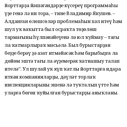
йорттарҙа йәшәгәндәрҙе күсереү программаһы
үҙе генә лә ни тора, – тине Владимир Якушев. –
Алданған өлөшсөләр проб­лемаһын хәл итеү һәм
шул уҡ ваҡытта был осраҡта төҙөлөш
тармағының һүлпәнәйеүенә лә юл ҡуймау – тағы
ла ҡатмарлыраҡ мәсьәлә. Был бурыс­тарҙан
беҙҙе берәү ҙә азат итмәйәсәк һәм барыбыҙға ла
дөйөм эштә тағы ла әүҙемерәк ҡатнашыу талап
ителә”. Ул шулай уҡ күп ҡатлы йорттарға идара
иткән компанияларҙың, дәүләт торлаҡ
инспекцияларының эшенә лә туҡталып үтте һәм
уларға бөгөн ҡуйылған бурыстарҙы аныҡланы.