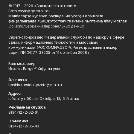
© 1917 - 2026 «Башҡортостан» гәзите.
Бөтә хоҡуҡтар ҙа яҡланған.
Мәҡәләләрҙе күсереп баҫҡанда, йә уларҙы өлөшләтә
файҙаланғанда «Башҡортостан» гәзитенә һылтанма яһау мотлаҡ.
Об использовании персональных данных
Зарегистрировано Федеральной службой по надзору в сфере
связи, информационных технологий и массовых
коммуникаций (РОСКОМНАДЗОР). Регистрационный номер:
серия ПИ ФС77-33205 от 11 сентября 2008 г.
Баш мөхәррир
Исхаҡов Вәдүт Ғәйфулла улы
Эл. почта
bashkortostan.gazeta@mail.ru
Адрес
г. Уфа, ул. 50 лет Октября, 13, 5-й этаж
Рекламная служба
8(347)272-62-61
Приемная
8(347)272-05-43