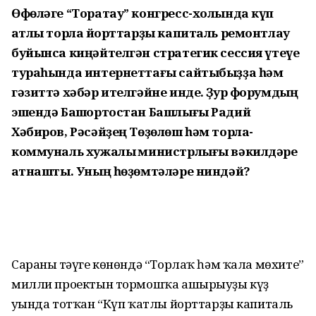
Өфөләге “Торатау” конгресс-холында күп
ҡатлы торлаҡ йорттарҙы капиталь ремонтлау
буйынса киңәйтелгән стратегик сессия үтеүе
тураһында интернеттағы сайтыбыҙҙа һәм
гәзиттә хәбәр ителгәйне инде. Ҙур форумдың
эшендә Башҡортостан Башлығы Радий
Хәбиров, Рәсәйҙең Төҙөлөш һәм торлаҡ-
коммуналь хужалыҡ министрлығы вәкилдәре
ҡатнашты. Уның һөҙөмтәләре ниндәй?
Сараның тәүге көнөндә “Торлаҡ һәм ҡала мөхите”
милли проектын тормошҡа ашырыуҙы күҙ
уңында тотҡан “Күп ҡатлы йорттарҙы капиталь