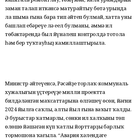
заман талап иткәнсә матурайтыу бөтә урында
ла шыма ғына бара тип әйтеп булмай, хатта уны
башлап ебәреүе лә еңел булманы, әммә ил
төбәктәрендә был йүнәлеш контролдә тотола
һәм бер туҡтауһыҙ камиллаштырыла.
Министр әйтеүенсә, Рәсәйҙең тор­лаҡ-коммуналь
хужалығын үҫтереүҙең милли проектта
билдәләнгән маҡсат­тарына өлгәшеү өсөн, йәғни
2024 йылға саҡлы, алты йыл ғына ваҡыт ҡалды.
Ә бурыстар ҡатмарлы, сөнки ил халҡының төп
өлөшө йәшәгән күп ҡатлы йорттарҙың барлыҡ
тормошона ҡағыла. “Авария хәлендәге