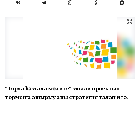
“Торлаҡ һәм ҡала мөхите” милли проектын
тормошҡа ашырыу аныҡ стратегия талап итә.