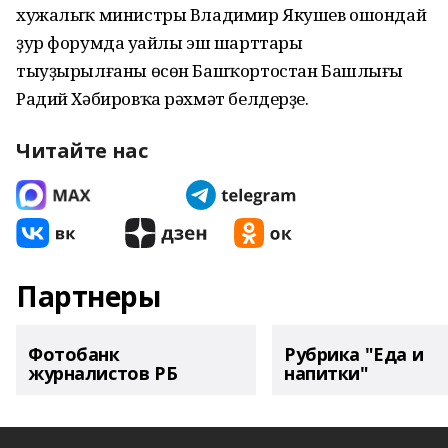
хужалыҡ министры Владимир Якушев ошондай
ҙур форумда уңайлы эш шарттары
тыуҙырылғаны өсөн Башҡортостан Башлығы
Радий Хәби­ровҡа рәхмәт белдерҙе.
Читайте нас
Партнеры
Фотобанк
Рубрика "Еда и
журналистов РБ
напитки"