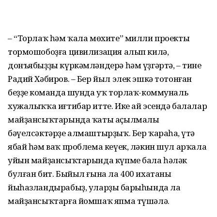
– “Торлаҡ һәм ҡала мөхите” милли проекты
тормошобоҙға цивилизация алып килә,
донъябыҙҙы күркәмләндерә һәм үҙгәртә, – тине
Радий Хәбиров. – Бер йыл элек эшкә тотонған
беҙҙең команда шунда уҡ торлаҡ-коммуналь
хужалыҡҡа иғтибар итте. Ике ай эсендә балалар
майҙансыҡтарында ҡаты аҫылмалы
бәүелсәктәрҙе алмаш­тырҙыҡ. Бер ҡараһаң, үтә
ябай һәм ваҡ проблема кеүек, ләкин шул арҡала
уйын майҙансыҡтарында күпме бала һәләк
булған бит. Быйыл ғына ла 400 ихатаны
йыһазландырабыҙ, уларҙың барыһында ла
майҙансыҡтарға йомшаҡ япма түшәлә.