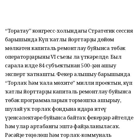
“Торатау” конгресс-холындағы Стратегик сессия
барышында Күп ҡатлы йорттарҙың дөйөм
мөлкәтен капиталь ремонтлау буйынса төбәк
оператор­ҙарының VI съезы ла үткәрелде. Был
сарала илдең 84 субъектынан 500-ҙән ашыу
эксперт ҡатнашты. Фекер алышыу барышында
“Торлаҡ һәм ҡала мөхите” милли проектын, күп
ҡатлы йорттарҙы капиталь ремонтлау буйынса
төбәк программаларын тормошҡа ашырыу,
шулай уҡ торлаҡ фондына идара итеү
үҙенсәлектәре буйынса байтаҡ фекерҙәр әйтелде
һәм улар артабанғы эштә файҙаланыласаҡ.
Рәсәйҙең төҙөлөш һәм торлаҡ-коммуналь