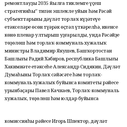
ремонтлауҙың 2035 йылға тиклемге үҫеш
стратегияһы” тигән эшлекле уйын һәм Рәсәй
субъекттарының дәүләт торлаҡ күҙәтеүе
етәкселәре өсөн түңәрәк өҫтәл үткәрелһә, икенсе
көнө пленар ултырыш уҙғарылды, унда Рәсәйҙең
төҙөлөш һәм торлаҡ-коммуналь хужалыҡ
министры Владимир Якушев, Башҡортостан
Башлығы Радий Хәбиров, республика Башлығы
Хакимиәте етәксеһе Александр Сидякин, Дәүләт
Думаһының Торлаҡ сәйәсәте һәм торлаҡ-
коммуналь хужалыҡ буйынса комитеты рәйесе
урынбаҫары Павел Качкаев, Торлаҡ-коммуналь
хужалыҡ, төҙөлөш һәм юлдар буйынса
комиссияһы рәйесе Игорь Шпектор, дәүләт