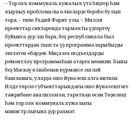
– Торлаҡ-коммуналь хужалыҡ үтә һиҙгер һәм
ҡырҡыу проблемалы өлкәләрҙең береһе булып
тора, – тине Радий Фәрит улы. – Милли
проекттар сиктәрендә тармаҡты үҙгәртеү
буйынса ҙур эш бара, беҙ республикала был
проекттарҙан тыш та үҙ програм­маларыбыҙҙы
эшләтеп ебәрҙек. Миҫалға подъездарҙы
ремонтлау программаһын атарға мөмкин. Быны
беҙ Мәскәү өлкәһенән күрмәксе эшләй
башланыҡ, уларҙа ошо йүнәлеш алға киткән.
Илдең төрлө субъекттарындағы ошо йүнәлештәге
тәжрибәне анализлаған, таратҡан өсөн Төҙөлөш
һәм торлаҡ-коммуналь хужалығы
министрлығына ҙур рәхмәт.