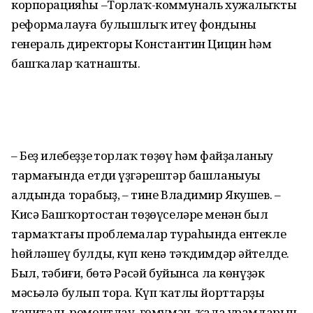
корпорацияһы –Торлаҡ-коммуналь хужалыҡты
рефор­малауға булышлыҡ итеү фондының
генераль директоры Константин Цицин һәм
башҡалар ҡатнашты.
– Беҙ илебеҙҙең торлаҡ төҙөү һәм файҙаланыу
тармағында етди үҙгәрештәр башланыуы
алдында торабыҙ, – тине Владимир Якушев. –
Кисә Башҡортостан төҙөүселәре менән был
тармаҡтағы проблемалар тураһында ентекле
һөйләшеү булды, күп кенә тәҡдимдәр әйтелде.
Был, тәбиғи, бөтә Рәсәй буйынса ла көнүҙәк
мәсьәлә булып тора. Күп ҡатлы йорттарҙы
капиталь ремонтлау, ғөмүмән, ҡала урамдарын