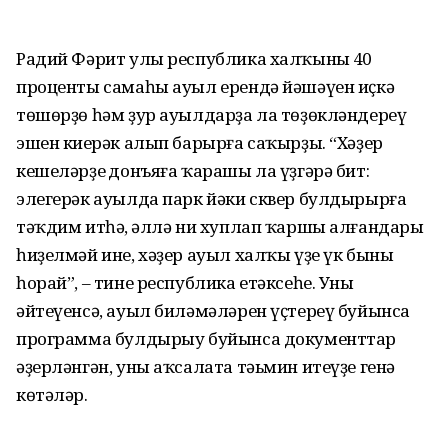
Радий Фәрит улы республика халҡының 40
проценты самаһы ауыл ерендә йәшәүен иҫкә
төшөрҙө һәм ҙур ауылдарҙа ла төҙөкләндереү
эшен киңерәк алып барырға саҡырҙы. “Хәҙер
кешеләрҙең донъяға ҡарашы ла үҙгәрә бит:
элегерәк ауылда парк йәки сквер булдырырға
тәҡдим итһәң, әллә ни хуп­лап ҡаршы алғандары
һиҙелмәй ине, хәҙер ауыл халҡы үҙе үк быны
һорай”, – тине республика етәксеһе. Уның
әйтеүенсә, ауыл биләмәләрен үҫтереү буйынса
программа булдырыу буйынса документтар
әҙерләнгән, уны аҡсалата тәьмин итеүҙе генә
көтәләр.