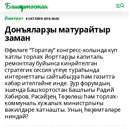
Башҡортостан
Йәмғиәт
8 ОКТЯБРЯ 2019, 06:00
Донъяларҙы матурайтыр
заман
Өфөләге “Торатау” конгресс-холында күп
ҡатлы торлаҡ йорттарҙы капиталь
ремонтлау буйынса киңәйтелгән
стратегик сессия үтеүе тураһында
интернеттағы сайтыбыҙҙа һәм гәзиттә
хәбәр ителгәйне инде. Ҙур форумдың
эшендә Башҡортостан Башлығы Радий
Хәбиров, Рәсәйҙең Төҙөлөш һәм торлаҡ-
коммуналь хужалыҡ министрлығы
вәкилдәре ҡатнашты. Уның һөҙөмтәләре
ниндәй?