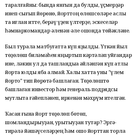
таралғайны: бында янғын да булды, үҫмерҙәр
инеп-сығып йөрөнө, йорттоң өлөшсөләре аслыҡ
та иғлан итте, берәү үҙен үлтерҙе, эскеселәр
һәмнаркомандар әленән-әле ошонда төйәкләне.
Был турала матбуғатта күп яҙылды. Үткән йыл
төҙөлөш биләмәһен яңыртып кәртәләп ҡуйғандар
ине, ләкин ул да ташландыҡҡа әйләнгән күп ҡатлы
йортҡа юлды яба алмай. Халыҡ хатта уны "үлем
йорто" тип йөрөтә башлаған. Төҙөлөштө
башлаған инвестор һәм генераль подрядсы
мутлыҡта ғәйепләнеп, иркенән мәхрүм ителгән.
Ҡасан ғына йорт төҙөлөп бөтөп,
шомландырыуҙан, ҡурҡытыуҙан туҡтар? Эргә-
тирәлә йәшәүселәрҙең һәм ошо йорттан торлаҡ