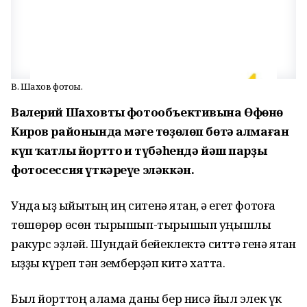
В. Шахов фотоһы.
Валерий Шаховтың фотообъективына Өфөнөң
Киров районында мәңге төҙөлөп бөтә алмаған
күп ҡатлы йорттоң иң түбәһендә йәш парҙың
фотосессия үткәреүе эләккән.
Унда ҡыҙ ҡыйыҡтың иң ситенә ятҡан, ә егет фотоға
төшөрөр өсөн тырышып-тырышып уңышлы
ракурс эҙләй. Шундай бейеклектә ситтә генә ятҡан
ҡыҙҙы күреп тән земберҙәп китә хатта.
Был йорттоң алама даны бер нисә йыл элек үк