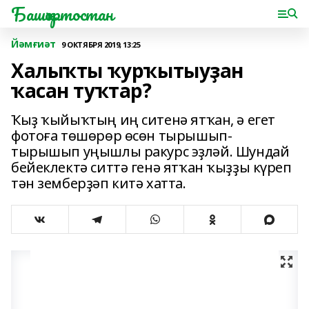
Башҡортостан
Йәмғиәт
9 ОКТЯБРЯ 2019, 13:25
Халыҡты ҡурҡытыуҙан
ҡасан туҡтар?
Ҡыҙ ҡыйыҡтың иң ситенә ятҡан, ә егет
фотоға төшөрөр өсөн тырышып-
тырышып уңышлы ракурс эҙләй. Шундай
бейеклектә ситтә генә ятҡан ҡыҙҙы күреп
тән земберҙәп китә хатта.