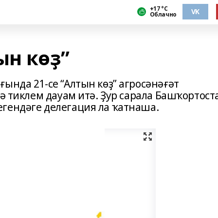
+17 °С
VK
Облачно
ын көҙ”
ында 21-се “Алтын көҙ” агросәнәғәт
гә тиклем дауам итә. Ҙур сарала Башҡортост
гендәге делегация ла ҡатнаша.