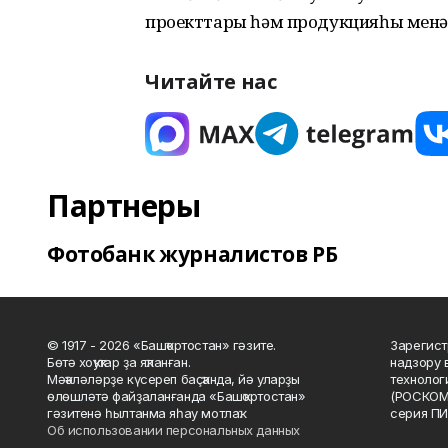
проекттары һәм продукцияһы мен
Читайте нас
Партнеры
Фотобанк журналистов РБ
© 1917 - 2026 «Башҡортостан» гәзите.
Зарегист
Бөтә хоҡуҡтар ҙа яҡланған.
надзору 
Мәҡәләләрҙе күсереп баҫҡанда, йә уларҙы
технолог
өлөшләтә файҙаланғанда «Башҡортостан»
(РОСКОМ
гәзитенә һылтанма яһау мотлаҡ.
серия ПИ
Об использовании персональных данных