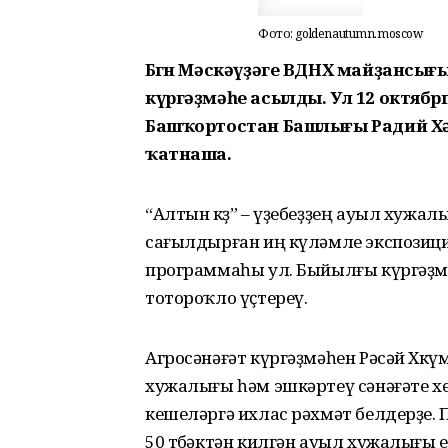
Фото: goldenautumn.moscow
Бөгөн Мәскәүҙәге ВДНХ майҙансығы
күргәҙмәһе асылды. Ул 12 октябрг
Башҡортостан Башлығы Радий Хәб
ҡатнаша.
“Алтын көҙ” – үҙебеҙҙең ауыл хуж
сағылдырған иң күләмле экспозиция
программаһы ул. Быйылғы күргәҙмә
тотороҡло үҫтереү.
Агросәнәғәт күргәҙмәһен Рәсәй Хөк
хужалығы һәм эшкәртеү сәнәғәте хе
кешеләргә ихлас рәхмәт белдерҙе.
50 төбәктән килгән ауыл хужалығы 