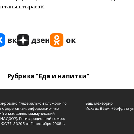
ән таныштырасаҡ.
Рубрика "Еда и напитки"
рировано Федеральной службой по
Баш мөхәррир
в сфере связи, информационных
Исхаҡов Вәдүт Ғәйфулла у
ий и массовых коммуникаций
НАДЗОР). Регистрационный номер:
 ФС77-33205 от 11 сентября 2008 г.