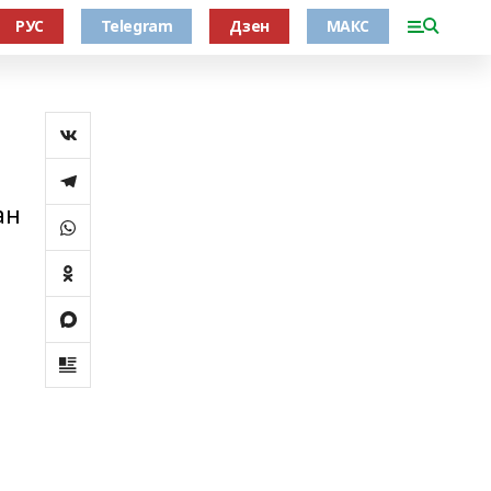
РУС
Telegram
Дзен
МАКС
ан