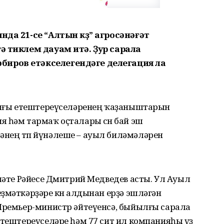
нда 21-се “Алтын көҙ” агросәнәғәт
ә тиклем дауам итә. Ҙур сарала
иров етәкселегендәге делегация ла
алығы етештереүселәренең ҡаҙаныштарын
 һәм тармаҡ оҫталары өсөн бай эш
нең төп йүнәлеше – ауыл биләмәләрен
үмәте Рәйесе Дмитрий Медведев асты. Ул Ауыл
ҙмәткәрҙәре көнө алдынан ерҙә эшләгән
 Премьер-министр әйтеүенсә, быйылғы сарала
етештереүселәре һәм 77 сит ил компанияһы үҙ