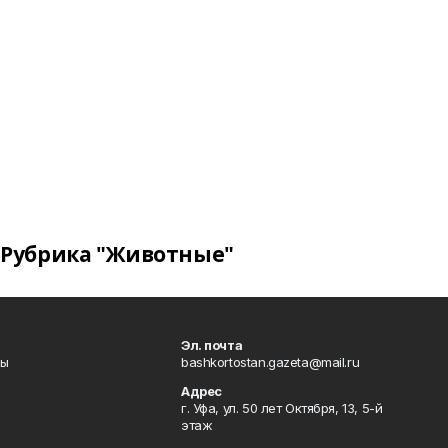
Рубрика "Животные"
Эл. почта
лы
bashkortostan.gazeta@mail.ru
Адрес
г. Уфа, ул. 50 лет Октября, 13, 5-й
этаж