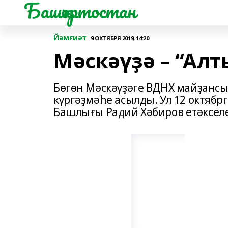
Башҡортостан
Йәмғиәт
9 ОКТЯБРЯ 2019, 14:20
Мәскәүҙә – “Алт
Бөгөн Мәскәүҙәге ВДНХ майҙансығ
күргәҙмәһе асылды. Ул 12 октябр
Башлығы Радий Хәбиров етәкселе