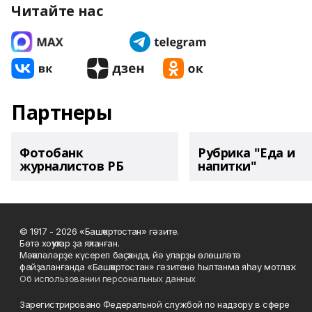
Читайте нас
Партнеры
Фотобанк
Рубрика "Еда и
журналистов РБ
напитки"
© 1917 - 2026 «Башҡортостан» гәзите.
Бөтә хоҡуҡтар ҙа яҡланған.
Мәҡәләләрҙе күсереп баҫҡанда, йә уларҙы өлөшләтә
файҙаланғанда «Башҡортостан» гәзитенә һылтанма яһау мотлаҡ.
Об использовании персональных данных
Зарегистрировано Федеральной службой по надзору в сфере