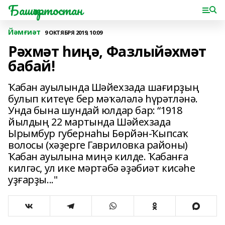
Башҡортостан
Йәмғиәт
9 ОКТЯБРЯ 2019, 10:09
Рәхмәт һиңә, Фазлыйәхмәт
бабай!
Ҡабан ауылында Шәйехзада шағирҙың
булып китеүе бер мәҡәләлә һүрәтләнә.
Унда бына шундай юлдар бар: “1918
йылдың 22 мартында Шәйехзада
Ырымбур губернаһы Бөрйән-Ҡыпсаҡ
волосы (хәҙерге Гавриловка районы)
Ҡабан ауылына миңә килде. Ҡабанға
килгәс, ул ике мәртәбә әҙәбиәт кисәһе
уҙғарҙы..."