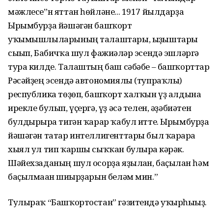
мәжлесе”н яттан һөйләне... 1917 йылдарҙа
Ырымбурҙа йәшәгән башҡорт
уҡымышлыларының талаштары, ыҙғыштары
сығып, Бабичҡа шул фажиғәләр эсендә эшләргә
тура килде. Талаштың баш сәбәбе – башҡорттар
Рәсәйҙең эсендә автономиялы (тупраҡлы)
республика төҙөп, башҡорт халҡын үҙ алдына
ирекле булып, үҫергә, үҙ әсә телен, әҙәбиәтен
булдырырға тигән ҡарар ҡабул итте. Ырымбурҙа
йәшәгән татар интеллигенттары был ҡарарға
хыял ул тип ҡаршы сыҡҡан булырға кәрәк.
Шәйехзаданың шул осорҙа яҙылған, баҫылған һәм
баҫылмаған шиғырҙарын беләм мин.”
Тулыраҡ “Башҡортостан” гәзитендә уҡырһығыҙ.