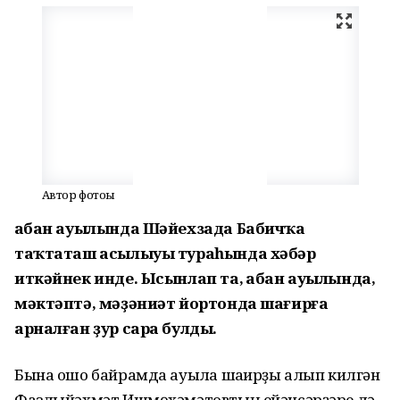
Автор фотоһы
Ҡабан ауылында Шәйехзада Бабичҡа
таҡтаташ асылыуы тураһында хәбәр
иткәйнек инде. Ысынлап та, Ҡабан ауылында,
мәктәптә, мәҙәниәт йортонда шағирға
арналған ҙур сара булды.
Бына ошо байрамда ауылға шағирҙы алып килгән
Фазлыйәхмәт Ишмөхәмәтовтың ейәнсәрҙәре лә