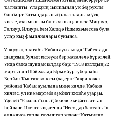
ҡатнашты. Уларҙың сығышынан уҡ беҙ рухлы
башҡорт ҡатындарының олаталары кеүек,
хисле, уҡымышлы булыуын аңланыҡ. Миңнур,
Гөлнур, Илнура һәм Хәлиҙә Ишмөхәмәтова була
улар ҡыҙ фамилиялары буйынса.
Уларҙың олатаһы Ҡабан ауылында Шәйехзада
шағирҙың булып китеүен бер мәҡәләлә һүрәтләй.
Унда бына шундай юлдар бар: “1918 йылдың 22
мартында Шәйехзада Ырымбур губернаһы
Бөрйән-Ҡыпсаҡ волосы (хәҙерге Гавриловка
районы) Ҡабан ауылына миңә килде. Ҡабанға
килгәс, ул ике мәртәбә әҙәбиәт кисәһе уҙғарҙы.
Үҙенең ”Ғазазил”ының беренсе киҫәген яттан
һөйләне. Икенсе киҫәгендә ”Исемдәр баҡсаһы”н,
әллә нисә төрлө тауыштар менән ”Ҡатындар