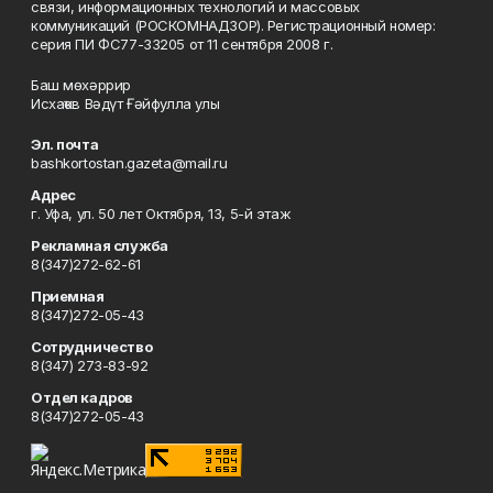
связи, информационных технологий и массовых
коммуникаций (РОСКОМНАДЗОР). Регистрационный номер:
серия ПИ ФС77-33205 от 11 сентября 2008 г.
Баш мөхәррир
Исхаҡов Вәдүт Ғәйфулла улы
Эл. почта
bashkortostan.gazeta@mail.ru
Адрес
г. Уфа, ул. 50 лет Октября, 13, 5-й этаж
Рекламная служба
8(347)272-62-61
Приемная
8(347)272-05-43
Сотрудничество
8(347) 273-83-92
Отдел кадров
8(347)272-05-43