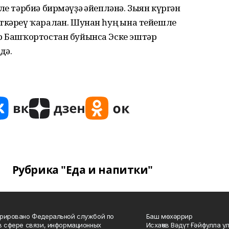
ле тәрбиә бирмәүҙә ғәйепләнә. Зыян күргән
ткәреү ҡаралған. Шунан һуң ғына тейешле
әр Башҡортостан буйынса Эске эштәр
дә.
Рубрика "Еда и напитки"
рировано Федеральной службой по
Баш мөхәррир
в сфере связи, информационных
Исхаҡов Вәдүт Ғәйфулла у