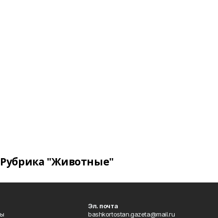
Рубрика "Животные"
Эл. почта
лы
bashkortostan.gazeta@mail.ru