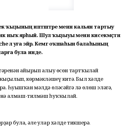
лек ҡыҙының иптәштәре менән кальян тартыу
к ныҡ ярһый. Шул ҡыҙыуы менән кисекмәҫтән
әһе лә уға эйәрә. Кемгә оҡшаһын балаһының
рға була инде.
штәренән айырып алыу өсөн тартҡылай
 ҡыҫылып, көрмәкләшеү китә. Был хәлде
а. Һуғышҡан мәлдә өләсәйгә лә өлөш эләгә,
еһенә алмаш-тилмәш һуҡҡылай.
рҙар була, әле улар хәлде тикшерә.