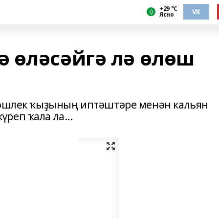
+29 °С
VK
Ясно
 өләсәйгә лә өлөш
 йәшлек ҡыҙының иптәштәре менән кальян
реп ҡала ла...