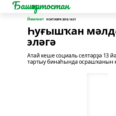
Башҡортостан
Йәмғиәт
9 ОКТЯБРЯ 2019, 16:31
Һуғышҡан мәлдә
эләгә
Атай кеше социаль селтәрҙә 13
тартыу бинаһында осрашҡанын кү