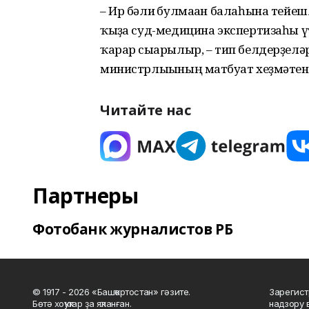
– Ир бәлиғ булмаған балаһына тейеш
ҡыҙға суд-медицина экспертизаһы ү
ҡарар сығарылыр, – тип белдерҙел
министрлығының матбуғат хеҙмәтен
Читайте нас
Партнеры
Фотобанк журналистов РБ
© 1917 - 2026 «Башҡортостан» гәзите.
Зарегист
Бөтә хоҡуҡтар ҙа яҡланған.
надзору 