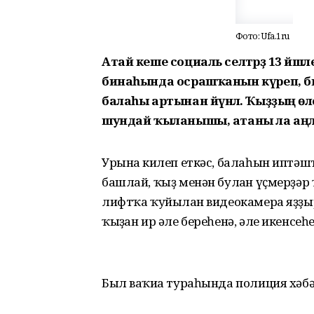
Фото: Ufa.1ru
Атай кеше социаль селтәрҙә 13 йәш
бинаһында осрашҡанын күреп, би
балаһы артынан йүнәлә. Ҡыҙҙың өләс
шундай ҡыланышы, атаны ла аңла
Урынға килеп еткәс, балаһын иптә
башлай, ҡыҙ менән булған үҫмерҙәр
лифтҡа ҡуйылған видеокамера яҙҙыр
ҡыҙған ир әле береһенә, әле икенс
Был ваҡиға тураһында полиция хәбә