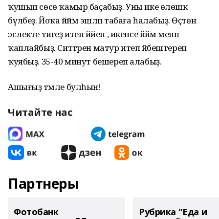
ҡушып сөсө ҡамыр баҫабыҙ. Уны ике өлөшкә
бүләбеҙ. Йоҡа йәймә эшләп табаға һалабыҙ. Өҫтөнә
эслекте тигеҙ итеп йәйеп , икенсе йәймә менән
ҡаплайбыҙ. Ситтәрен матур итеп йәбештереп
ҡуябыҙ. 35-40 минут бешереп алабыҙ.
Ашығыҙ тәмле булһын!
Читайте нас
Партнеры
Фотобанк
Рубрика "Еда и