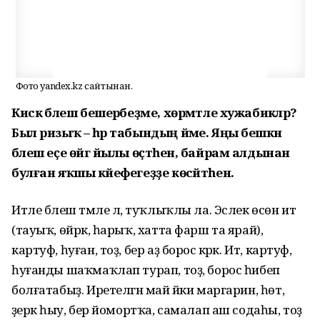
Фото yandex.kz сайтынан.
Кискә бәлеш бешерәбеҙме, хөрмәтле хужабикәләр?
Был ризыҡ – һәр табындың йәме. Яңы бешкән
бәлеш еҫе өйгә йылы өҫтәһен, байрам алдынан
булған яҡшы кәйефегеҙҙе көсәйтһен.
Итле бәлеш тәмле лә, туҡлыҡлы ла. Эслек өсөн ит
(тауыҡ, өйрәк, һарыҡ, хатта фарш та ярай),
картуф, һуған, тоҙ, бер аҙ борос кәрәк. Ит, картуф,
һуғанды шаҡмаҡлап турап, тоҙ, борос һибеп
болғатабыҙ. Иретелгән май йәки маргарин, һөт,
әҙерәк һыу, бер йомортҡа, самалап аш содаһы, тоҙ