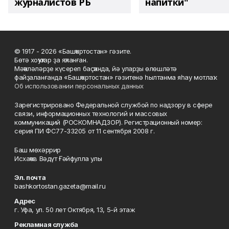
журналистов РБ
напитки"
© 1917 - 2026 «Башҡортостан» гәзите.
Бөтә хоҡуҡтар ҙа яҡланған.
Мәҡәләләрҙе күсереп баҫҡанда, йә уларҙы өлөшләтә
файҙаланғанда «Башҡортостан» гәзитенә һылтанма яһау мотлаҡ.
Об использовании персональных данных
Зарегистрировано Федеральной службой по надзору в сфере
связи, информационных технологий и массовых
коммуникаций (РОСКОМНАДЗОР). Регистрационный номер:
серия ПИ ФС77-33205 от 11 сентября 2008 г.
Баш мөхәррир
Исхаҡов Вәдүт Ғәйфулла улы
Эл. почта
bashkortostan.gazeta@mail.ru
Адрес
г. Уфа, ул. 50 лет Октября, 13, 5-й этаж
Рекламная служба