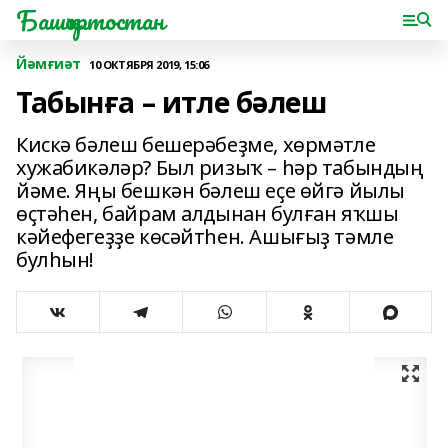
Башҡортостан
Йәмғиәт
10 ОКТЯБРЯ 2019, 15:06
Табынға – итле бәлеш
Кискә бәлеш бешерәбеҙме, хөрмәтле
хужабикәләр? Был ризыҡ – һәр табындың
йәме. Яңы бешкән бәлеш еҫе өйгә йылы
өҫтәһен, байрам алдынан булған яҡшы
кәйефегеҙҙе көсәйтһен. Ашығыҙ тәмле
булһын!