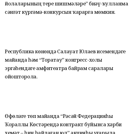
йолаларының тере шишмәләре” биҙәү-ҡулланма
сәнғәт күргәҙмә-конкурсын ҡарарға мөмкин.
Республика көнөндә Салауат Юлаев исемендәге
майҙанда һәм “Торатау” конгресс-холы
эргәһендәге амфитеатрҙа байрам саралары
ойошторола.
Өфөләге төп майҙанда “Рәсәй Федера­цияһы
Ҡораллы Көстәрендә контракт буйынса хәрби
хеҙмәт – һин һайлаған юл” акцияһы уҙғарыла.