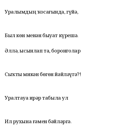
Уралымдың ҡосағында, гүйә,
Был көн менән быуат күрешә.
Әллә, ысынлап та, боронғолар
Сыҡты микән бөгөн йәйләүгә?!
Уралтауҙа ирҙәр табыла ул
Ил рухына ғәмен бәйләргә.