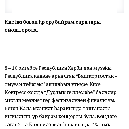
Кисә һәм бөгөн һәр ерҙә байрам саралары
ойошторола.
8 – 10 октябрҙә Республика Хәрби дан музейы
Республика көнөнә арналған “Башҡортостан –
тыуған төйәгем” акцияһын үткәрҙе. Кисә
Конгресс-холда “Дуҫлыҡ гөлләмәһе” балалар
милли мәҙәниәттәр фестиваленең финалы уҙҙы.
Бөгөн Ҡала мәҙәниәт һарайында тантаналы
йыйылыш, ҙур байрам концерты була. Көндөҙгө
сәғәт 3-тә Ҡала мәҙәниәт һарайында “Халыҡ