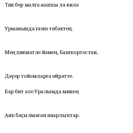
Тик бер мәлгә аҙашҡы ла килә
Урманында ғәзиз төбәктең.
Мең хикмәтле йәмең, Башҡортостан,
Дәүер тойомларға өйрәтте.
Бар бит әле Уралымда минең
Аяҡ баҫылмаған шырлыҡтар.