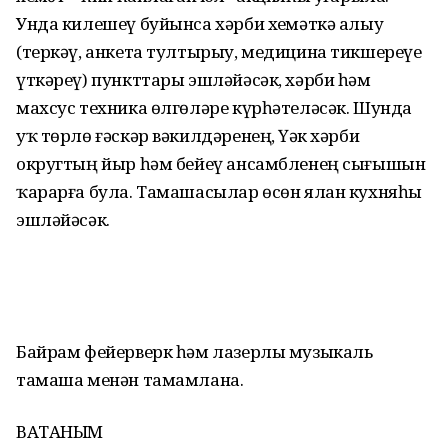
Унда килешеү буйынса хәрби хеҙмәткә алыу
(теркәү, анкета тултырыу, медицина тикшереүе
үткәреү) пункт­тары эшләйәсәк, хәрби һәм
махсус техника өлгөләре күрһәтеләсәк. Шунда
уҡ төрлө ғәскәр вәкилдәренең, Үҙәк хәрби
округтың йыр һәм бейеү ансамбленең сығышын
ҡарарға була. Тамашасылар өсөн ялан кухняһы
эшләйәсәк.
Байрам фейерверк һәм лазерлы музыкаль
тамаша менән тамамлана.
ВАТАНЫМ