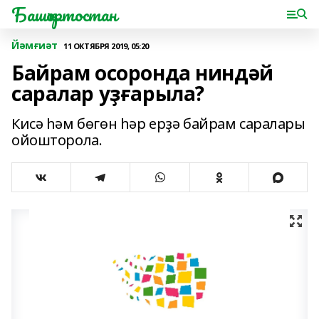
Башҡортостан
Йәмғиәт
11 ОКТЯБРЯ 2019, 05:20
Байрам осоронда ниндәй
саралар уҙғарыла?
Кисә һәм бөгөн һәр ерҙә байрам саралары
ойошторола.