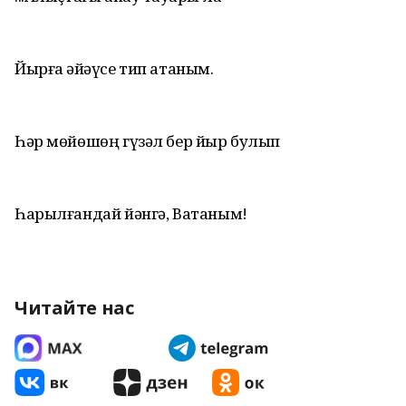
Йырға әйҙәүсе тип атаным.
Һәр мөйөшөң гүзәл бер йыр булып
Һарылғандай йәнгә, Ватаным!
Читайте нас