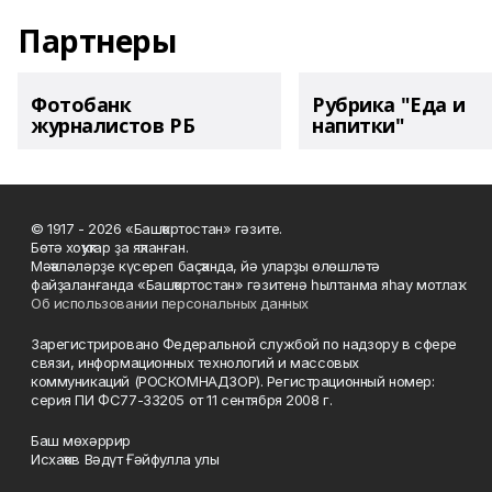
Партнеры
Фотобанк
Рубрика "Еда и
журналистов РБ
напитки"
© 1917 - 2026 «Башҡортостан» гәзите.
Бөтә хоҡуҡтар ҙа яҡланған.
Мәҡәләләрҙе күсереп баҫҡанда, йә уларҙы өлөшләтә
файҙаланғанда «Башҡортостан» гәзитенә һылтанма яһау мотлаҡ.
Об использовании персональных данных
Зарегистрировано Федеральной службой по надзору в сфере
связи, информационных технологий и массовых
коммуникаций (РОСКОМНАДЗОР). Регистрационный номер:
серия ПИ ФС77-33205 от 11 сентября 2008 г.
Баш мөхәррир
Исхаҡов Вәдүт Ғәйфулла улы