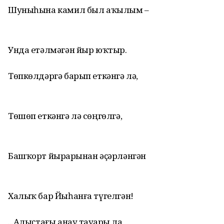
Шуныһына камил был аҡылым –
Унда етәлмәгән йыр юҡтыр.
Төпкөлдәргә барып еткәнгә лә,
Төшөп еткәнгә лә сөңгөлгә,
Башҡорт йырҙарынан әҫәрләнгән
Халыҡ бар Йыһанға түгелгән!
...Алыҫтағы анау тауҙарҙы ла