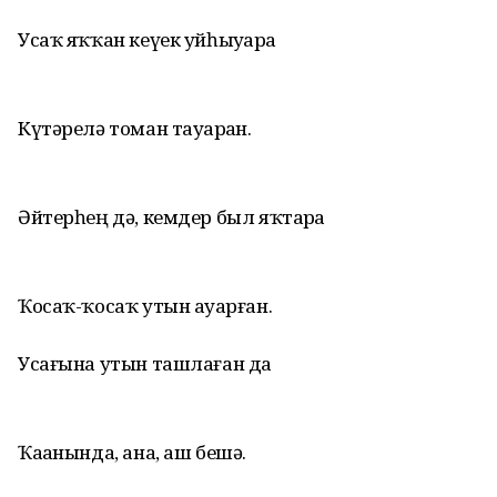
Усаҡ яҡҡан кеүек уйһыуҙарҙа
Күтәрелә томан тауҙарҙан.
Әйтерһең дә, кемдер был яҡтарҙа
Ҡосаҡ-ҡосаҡ утын ауҙарған.
Усағына утын ташлаған да
Ҡаҙанында, ана, аш бешә.