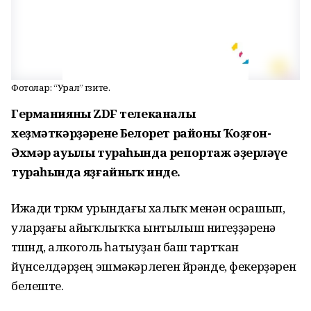
Фотолар: “Урал” гәзите.
Германияның ZDF телеканалы
хеҙмәткәрҙәренең Белорет районы Ҡоҙғон-
Әхмәр ауылы тураһында репортаж әҙерләүе
тураһында яҙғайныҡ инде.
Ижади төркөм урындағы халыҡ менән осрашып,
уларҙағы айыҡлыҡҡа ынтылыш нигеҙҙәренә
төшөндө, алкоголь һатыуҙан баш тартҡан
йүнселдәрҙең эшмәкәрлеген өйрәнде, фекерҙәрен
белеште.