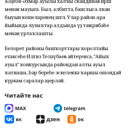
Ҡоҙғон-Әхмәр ауылы халҡы скандинав йөрөшө
менән мауыға. Был, әлбиттә, башлыса өлкән
быуын кешеләренең шөғөлө. Улар район-ара
йыйында ҡунаҡтар алдында үҙ тәжрибәһе
менән уртаҡлашты.
Белорет районы башҡорттары ҡоролтайы
етәксеһе Илгиз Теләүбаев әйтеүенсә, "Айыҡ
ауыл" конкурсында райондан алты ауыл
ҡатнаша, һәр береһе эскелеккә ҡаршы ошондай
күркәм саралар әҙерләй.
Читайте нас