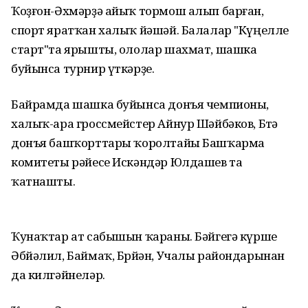
Ҡоҙғон-Әхмәрҙә айыҡ тормош алып барған,
спорт яратҡан халыҡ йәшәй. Балалар "Күңелле
старт"та ярышты, ололар шахмат, шашка
буйынса турнир үткәрҙе.
Байрамда шашка буйынса донъя чемпионы,
халыҡ-ара гроссмейстер Айнур Шәйбәков, Бөтә
донъя башҡорттары ҡоролтайы Башҡарма
комитеты рәйесе Искәндәр Юлдашев та
ҡатнашты.
Ҡунаҡтар ат сабышын ҡараны. Бәйгегә күрше
Әбйәлил, Баймаҡ, Бөрйән, Учалы райондарынан
да килгәйнеләр.