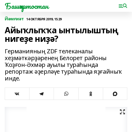
Башҡортостан
Йәмғиәт
14 ОКТЯБРЯ 2019, 15:29
Айыҡлыҡҡа ынтылыштың
нигеҙе ниҙә?
Германияның ZDF телеканалы
хеҙмәткәрҙәренең Белорет районы
Ҡоҙғон-Әхмәр ауылы тураһында
репортаж әҙерләүе тураһында яҙғайныҡ
инде.