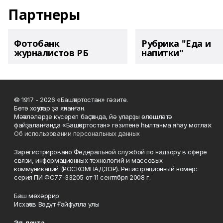
Партнеры
Фотобанк
Рубрика "Еда и
журналистов РБ
напитки"
© 1917 - 2026 «Башҡортостан» гәзите.
Бөтә хоҡуҡтар ҙа яҡланған.
Мәҡәләләрҙе күсереп баҫҡанда, йә уларҙы өлөшләтә
файҙаланғанда «Башҡортостан» гәзитенә һылтанма яһау мотлаҡ.
Об использовании персональных данных
Зарегистрировано Федеральной службой по надзору в сфере
связи, информационных технологий и массовых
коммуникаций (РОСКОМНАДЗОР). Регистрационный номер:
серия ПИ ФС77-33205 от 11 сентября 2008 г.
Баш мөхәррир
Исхаҡов Вәдүт Ғәйфулла улы
Эл. почта