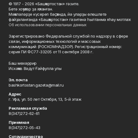
© 1917 - 2026 «Башҡортостан» гәзите.
Бөтә хоҡуҡтар ҙа яҡланған.
Мәҡәләләрҙе күсереп баҫҡанда, йә уларҙы өлөшләтә
файҙаланғанда «Башҡортостан» гәзитенә һылтанма яһау мотлаҡ.
Об использовании персональных данных
Зарегистрировано Федеральной службой по надзору в сфере
связи, информационных технологий и массовых
коммуникаций (РОСКОМНАДЗОР). Регистрационный номер:
серия ПИ ФС77-33205 от 11 сентября 2008 г.
Баш мөхәррир
Исхаҡов Вәдүт Ғәйфулла улы
Эл. почта
bashkortostan.gazeta@mail.ru
Адрес
г. Уфа, ул. 50 лет Октября, 13, 5-й этаж
Рекламная служба
8(347)272-62-61
Приемная
8(347)272-05-43
Сотрудничество