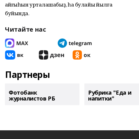
ҡайғыһын уртаҡлашабыҙ, һаҡ булайыҡ йылға
буйында.
Читайте нас
Партнеры
Фотобанк
Рубрика "Еда и
журналистов РБ
напитки"