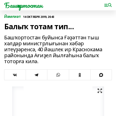
Башҡортостан
Йәмғиәт
14 ОКТЯБРЯ 2019, 20:43
Балыҡ тотам тип...
Башҡортостан буйынса Ғәҙәттән тыш
хәлдәр министрлығынан хәбәр
итеүҙәренсә, 40 йәшлек ир Краснокама
районында Ағиҙел йылғаһына балыҡ
тоторға килә.