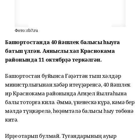
Фото: rb7.ru
Башҡортостанда 40 йәшлек балыҡсы һыуға
батып үлгән. Аяныслы хәл Краснокама
районында 11 октябрҙә теркәлгән.
Башҡортостан буйынса Ғәҙәттән тыш хәлдәр
министрлығынан хәбәр итеүҙәренсә, 40 йәшлек
ир Краснокама районында Ағиҙел йылғаһына
балыҡ тоторға килә. Әммә, үкенескә күрә, кәмә бер
мәлдә түңкәрелә, һөҙөмтәлә балыҡсы һыу төбөнә
китә.
Ирҙе ҡотҡарып булмай. Туғандарының ауыр