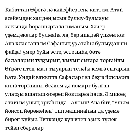
Ҡабаттан Өфөгә лә кәйефһеҙ генә киттем. Атай-
әсәйемдән хәлдең ысын булыу-булмауы
хаҡында һорашырға ҡыйманым. Хәйер,
үҙемдекеләр булмаһа ла, бер ниндәй үпкәм юҡ.
Ана класташым Сафаның үҙ атаһы булыуҙан ни
файҙа! Ғүмер буйы эсте, эсте ниһә, бөтә
балаларын туҙҙырып, ҡыуып сығара торғайны.
Өйҙәге итен, мал-тыуарын теләһә кемгә сығарып
һата. Ундай ваҡытта Сафалар гел беҙгә йоҡларға
килә торғайны. Әсәйем дә йомарт булған –
уларҙы ашатып-эсереп йоҡларға һала. Ә минең
атайым уның эргәһендә – алтын! Ана бит, "Улым
йонсоп йөрөмәһен" тип машинаһын да үҙемә
биреп ҡуйҙы. Киткәндә күп итеп аҙыҡ-түлек
тейәп ебәрәләр.