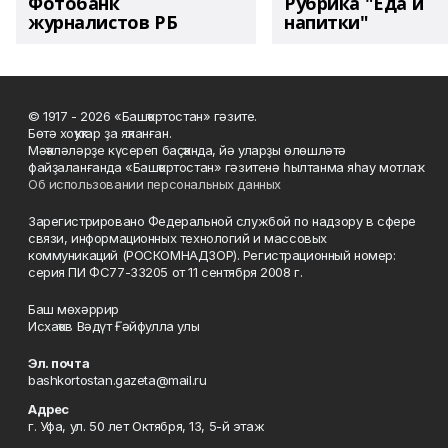
Фотобанк
Рубрика "Еда и
журналистов РБ
напитки"
© 1917 - 2026 «Башҡортостан» гәзите.
Бөтә хоҡуҡтар ҙа яҡланған.
Мәҡәләләрҙе күсереп баҫҡанда, йә уларҙы өлөшләтә
файҙаланғанда «Башҡортостан» гәзитенә һылтанма яһау мотлаҡ.
Об использовании персональных данных
Зарегистрировано Федеральной службой по надзору в сфере
связи, информационных технологий и массовых
коммуникаций (РОСКОМНАДЗОР). Регистрационный номер:
серия ПИ ФС77-33205 от 11 сентября 2008 г.
Баш мөхәррир
Исхаҡов Вәдүт Ғәйфулла улы
Эл. почта
bashkortostan.gazeta@mail.ru
Адрес
г. Уфа, ул. 50 лет Октября, 13, 5-й этаж