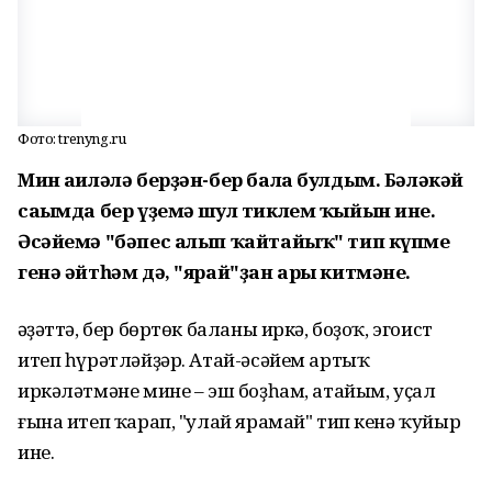
Фото: trenyng.ru
Мин ғаиләлә берҙән-бер бала булдым. Бәләкәй
сағымда бер үҙемә шул тиклем ҡыйын ине.
Әсәйемә "бәпес алып ҡайтайыҡ" тип күпме
генә әйтһәм дә, "ярай"ҙан ары китмәне.
Ғәҙәттә, бер бөртөк баланы иркә, боҙоҡ, эгоист
итеп һүрәтләйҙәр. Атай-әсәйем артыҡ
иркәләтмәне мине – эш боҙһам, атайым, уҫал
ғына итеп ҡарап, "улай ярамай" тип кенә ҡуйыр
ине.