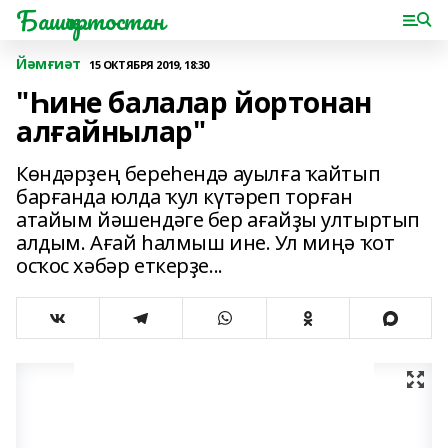
Башҡортостан
Йәмғиәт
15 ОКТЯБРЯ 2019, 18:30
"Һине балалар йортонан
алғайнылар"
Көндәрҙең береһендә ауылға ҡайтып
барғанда юлда ҡул күтәреп торған
атайым йәшендәге бер ағайҙы ултыртып
алдым. Ағай һалмыш ине. Ул миңә ҡот
осҡос хәбәр еткерҙе...