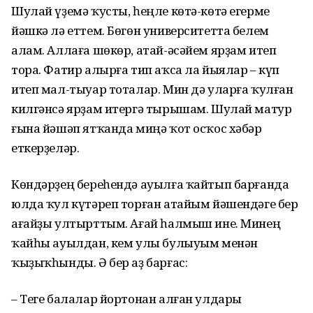
Шулай үҙемә ҡусты, һеңле көтә-көтә егерме
йәшкә лә еттем. Бөгөн университетта белем
алам. Аллаға шөкөр, атай-әсәйем ярҙам итеп
тора. Фатир алырға тип аҡса ла йыялар – күп
итеп мал-тыуар тоталар. Мин дә уларға ҡулған
килгәнсә ярҙам итергә тырышам. Шулай матур
ғына йәшәп ятҡанда миңә ҡот осҡос хәбәр
еткерҙеләр.
Көндәрҙең береһендә ауылға ҡайтып барғанда
юлда ҡул күтәреп торған атайым йәшендәге бер
ағайҙы ултырттым. Ағай һалмыш ине. Минең
ҡайһы ауылдан, кем улы булыуым менән
ҡыҙыҡһынды. Ә бер аҙ барғас:
– Теге балалар йортонан алған улдары