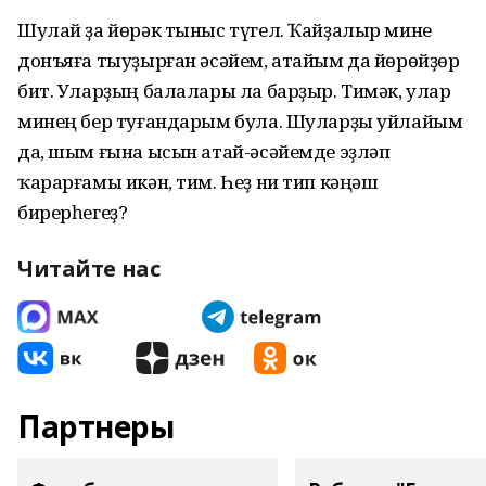
Шулай ҙа йөрәк тыныс түгел. Ҡайҙалыр мине
донъяға тыуҙырған әсәйем, атайым да йөрөйҙөр
бит. Уларҙың балалары ла барҙыр. Тимәк, улар
минең бер туғандарым була. Шуларҙы уйлайым
да, шым ғына ысын атай-әсәйемде эҙләп
ҡарарғамы икән, тим. Һеҙ ни тип кәңәш
бирерһегеҙ?
Читайте нас
Партнеры