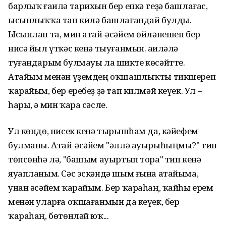
барлыҡ ғаилә тарихын бер епкә теҙә башлағас,
ысынлыҡҡа тап килә башлағандай булды.
Ысынлап та, мин атай-әсәйем өйләнешеп бер
нисә йыл үткәс кенә тыуғанмын. Ғаиләлә
туғандарым булмауы ла шикте көсәйтте.
Атайым менән үҙемдең оҡшашлыҡты тикшереп
ҡарайым, бер еребеҙ ҙә тап килмәй кеүек. Ул –
һары, ә мин ҡара сәсле.
Ул көндө, нисек кенә тырышһам да, кәйефем
булманы. Атай-әсәйем "әллә ауырыһыңмы?" тип
төпсөнһә лә, "башым ауыртып тора" тип кенә
яуапланым. Сәс эскәндә шым ғына атайыма,
унан әсәйем ҡарайым. Бер ҡараһаң, ҡайһы ерем
менән уларға оҡшағанмын да кеүек, бер
ҡараһаң, бөтөнләй юҡ...