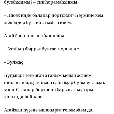
булаһыңмы? – тип һорамаһынмы!
– Нисек инде балалар йортонан? Һеҙ мине кем
менәндер бутайһығыҙ! – тинем.
Ағай йәнә төпсөнә башланы.
– Атайың Фәррәх булғас, шул инде.
– Булмаҫ!
Һуңынан теге ағай атайым менән әсәйем
өйләнешеп, оҙаҡ ҡына сабыйҙар булмауы, аҙаҡ
мине балалар йортонан барып алыуҙары
хаҡында һөйләне.
Ағайҙың һүҙенә ышанырға теләмәһәм дә,