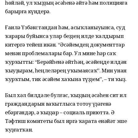
һөйләй, ул ҡыҙҙың әсәһенә әйтә һәм полицияға
барырға күндерә.
Ғаилә Үзбәкстандан һәм, асыҡланыуынса, суд
ҡарары буйынса улар беҙҙең илде ҡалдырып
китергә тейеш икән. “Әсәйемдең документтар
менән проблемалары бар. Ул мине һәр саҡ
ҡурҡытты: “Берәйһенә әйтһәң, әсәйеңде илдән
ҡыуҙырам, һеңлеләрең уҡымаясаҡ”. Мин унан
ҡурҡтым, тик әсәйем хаҡына түҙҙем”, – ти ҡыҙ.
Был хәл билдәле булғас, ҡыҙҙың әсәһен сит ил
граждандарын ваҡытлыса тотоу үҙәгенә
ебәргәндәр, ә ҡыҙҙар – социаль приютта. Ә
Тәфтиш комитеты был иргә ҡарата енәйәт эше
ҡуҙғатҡан.