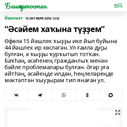
Башҡортостан
Йәмғиәт
15 ОКТЯБРЯ 2019, 12:32
“Әсәйем хаҡына түҙҙем”
Өфөлә 15 йәшлек ҡыҙҙы ике йыл буйына
44 йәшлек ир көсләгән. Ул ғаилә дуҫы
булған, ә ҡыҙҙы ҡурҡытып тотҡан.
Баҡһаң, әсәһенең гражданлыҡ менән
бәйле проблемалары булған. Әгәр уға
әйтһәң, әсәйеңде илдән, һеңлеләреңде
мәктәптән ҡыуҙырам тип янаған ул.