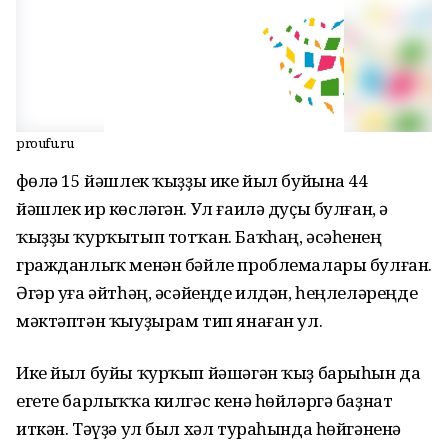
proufu.ru
Өфөлә 15 йәшлек ҡыҙҙы ике йыл буйына 44
йәшлек ир көсләгән. Ул ғаилә дуҫы булған, ә
ҡыҙҙы ҡурҡытып тотҡан. Баҡһаң, әсәһенең
гражданлыҡ менән бәйле проблемалары булған.
Әгәр уға әйтһәң, әсәйеңде илдән, һеңлеләреңде
мәктәптән ҡыуҙырам тип янаған ул.
Ике йыл буйы ҡурҡып йәшәгән ҡыҙ барыһын да
егете барлыҡҡа килгәс кенә һөйләргә баҙнат
иткән. Тәүҙә ул был хәл тураһында һөйгәненә