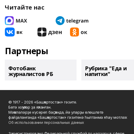
Читайте нас
Партнеры
Фотобанк
Рубрика "Еда и
журналистов РБ
напитки"
© 1917 - 2026 «Башҡортостан» гәзите.
Бөтә хоҡуҡтар ҙа яҡланған.
Мәҡәләләрҙе күсереп баҫҡанда, йә уларҙы өлөшләтә
файҙаланғанда «Башҡортостан» гәзитенә һылтанма яһау мотлаҡ.
Об использовании персональных данных
Зарегистрировано Федеральной службой по надзору в сфере