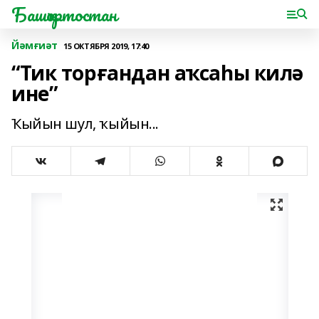
Башҡортостан
Йәмғиәт
15 ОКТЯБРЯ 2019, 17:40
“Тик торғандан аҡсаһы килә
ине”
Ҡыйын шул, ҡыйын...