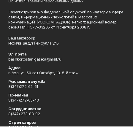
Об использовании персональных данных
Зарегистрировано Федеральной службой по надзору в сфере
связи, информационных технологий и массовых
коммуникаций (РОСКОМНАДЗОР). Регистрационный номер:
серия ПИ ФС77-33205 от 11 сентября 2008 г.
Баш мөхәррир
Исхаҡов Вәдүт Ғәйфулла улы
Эл. почта
bashkortostan.gazeta@mail.ru
Адрес
г. Уфа, ул. 50 лет Октября, 13, 5-й этаж
Рекламная служба
8(347)272-62-61
Приемная
8(347)272-05-43
Сотрудничество
8(347) 273-83-92
Отдел кадров
8(347)272-05-43