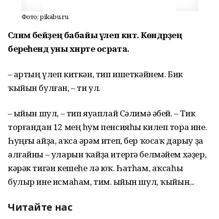
Фото: pikabu.ru
Сәлимә әбейҙең бабайы үлеп китә. Көндәрҙең
береһендә уны әхирәте осрата.
– Ҡартың үлеп киткән, тип ишеткәйнем. Бик
ҡыйын булған, – ти ул.
– Ҡыйын шул, – тип яуаплай Сәлимә әбей. – Тик
торғандан 12 мең һум пенсияһы килеп тора ине.
Һуңғы айҙа, аҡса әрәм итеп, бер ҡосаҡ дарыу ҙа
алғайны – уларын ҡайҙа итергә белмәйем хәҙер,
кәрәк тигән кешеһе лә юҡ. Һатһам, аҡсаһы
булыр ине исмаһам, тим. Ҡыйын шул, ҡыйын...
Читайте нас