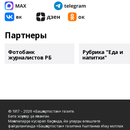
Партнеры
Фотобанк
Рубрика "Еда и
журналистов РБ
напитки"
© 1917 - 2026 «Башҡортостан» гәзите.
Бөтә хоҡуҡтар ҙа яҡланған.
Мәҡәләләрҙе күсереп баҫҡанда, йә уларҙы өлөшләтә
файҙаланғанда «Башҡортостан» гәзитенә һылтанма яһау мотлаҡ.