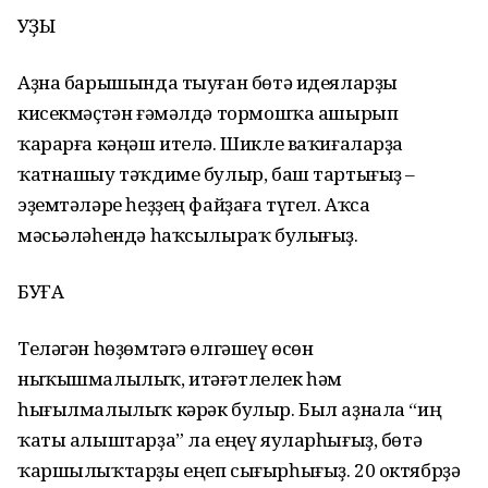
ҠУҘЫ
Аҙна барышында тыуған бөтә идеяларҙы
кисекмәҫтән ғәмәлдә тормошҡа ашырып
ҡарарға кәңәш ителә. Шикле ваҡиғаларҙа
ҡатнашыу тәҡдиме булыр, баш тартығыҙ –
эҙемтәләре һеҙҙең файҙаға түгел. Аҡса
мәсьәләһендә һаҡсылыраҡ булығыҙ.
БУҒА
Теләгән һөҙөмтәгә өлгәшеү өсөн
ныҡышмалылыҡ, итәғәтлелек һәм
һығылмалылыҡ кәрәк булыр. Был аҙнала “иң
ҡаты алыштарҙа” ла еңеү яуларһығыҙ, бөтә
ҡаршылыҡтарҙы еңеп сығырһығыҙ. 20 октябрҙә