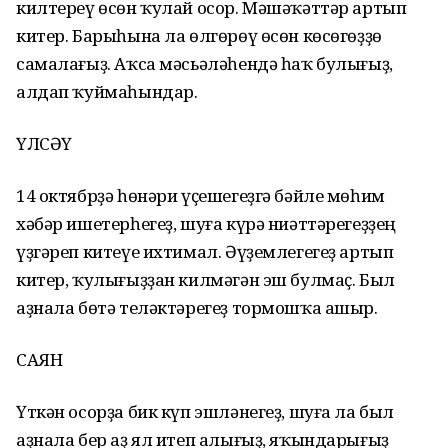
килтереү өсөн ҡулай осор. Мәшәҡәттәр артып
китер. Барыһына ла өлгөрөү өсөн көсөгөҙҙө
самалағыҙ. Аҡса мәсьәләһендә һаҡ булығыҙ,
алдап ҡуймаһындар.
ҮЛСӘҮ
14 октябрҙә һөнәри үҫешегеҙгә бәйле мөһим
хәбәр ишетерһегеҙ, шуға күрә ниәттәрегеҙҙең
үҙгәреп китеүе ихтимал. Әүҙемлегегеҙ артып
китер, ҡулығыҙҙан килмәгән эш булмаҫ. Был
аҙнала бөтә теләктәрегеҙ тормошҡа ашыр.
САЯН
Үткән осорҙа бик күп эшләнегеҙ, шуға ла был
аҙнала бер аҙ ял итеп алығыҙ, яҡындарығыҙ