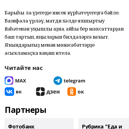
Барыһы ла үҙегеҙҙе нисек күрһәтеүегеҙгә бәйле.
Вазифала үрләү, матди хәлде яҡшыртыу
йәһәтенән уңышлы аҙна. Ҡайһы бер маҡсаттарҙан
баш тартып, яңыларын билдәләргә ваҡыт.
Яҡындарығыҙ менән мөнәсәбәттәрҙе
асыҡламаҫҡа кәңәш ителә.
Читайте нас
Партнеры
Фотобанк
Рубрика "Еда и