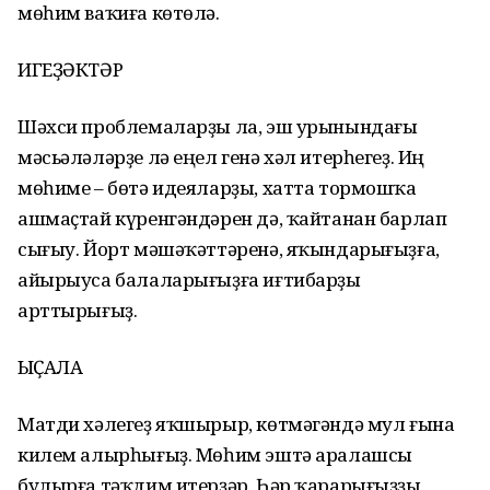
мөһим ваҡиға көтөлә.
ИГЕҘӘКТӘР
Шәхси проблемаларҙы ла, эш урынындағы
мәсьәләләрҙе лә еңел генә хәл итерһегеҙ. Иң
мөһиме – бөтә идеяларҙы, хатта тормошҡа
ашмаҫтай күренгәндәрен дә, ҡайтанан барлап
сығыу. Йорт мәшәҡәттәренә, яҡындарығыҙға,
айырыуса балаларығыҙға иғтибарҙы
арттырығыҙ.
ҠЫҪАЛА
Матди хәлегеҙ яҡшырыр, көтмәгәндә мул ғына
килем алырһығыҙ. Мөһим эштә аралашсы
булырға тәҡдим итерҙәр. Һәр ҡарарығыҙҙы