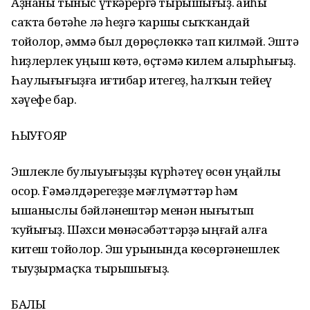
Аҙнаны тыныс үткәрергә тырышығыҙ. Ҡайһы
саҡта бөтәһе лә һеҙгә ҡаршы сыҡҡандай
тойолор, әммә был дөрөҫлөккә тап килмәй. Эштә
һиҙлерлек уңыш көтә, өҫтәмә килем алырһығыҙ.
Һаулығығыҙға иғтибар итегеҙ, һалҡын тейеү
хәүефе бар.
ҺЫУҒОЯР
Эшлекле булыуығыҙҙы күрһәтеү өсөн уңайлы
осор. Ғәмәлдәрегеҙҙе мәғлүмәттәр һәм
ышаныслы бәйләнештәр менән нығытып
ҡуйығыҙ. Шәхси мөнәсәбәттәрҙә ыңғай алға
китеш тойолор. Эш урынында көсөргәнешлек
тыуҙырмаҫҡа тырышығыҙ.
БАЛЫҠ