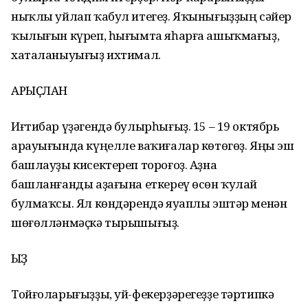
ныҡлы уйлап ҡабул итегеҙ. Яҡынығыҙҙың сәйер
ҡылығын күреп, һығымта яһарға ашыҡмағыҙ,
хаталаныуығыҙ ихтимал.
АРЫҪЛАН
Иғтибар үҙәгендә булырһығыҙ. 15 – 19 октябрь
арауығында күңелле ваҡиғалар көтөгөҙ. Яңы эш
башлауҙы кисектереп тороғоҙ. Аҙна
башланғанды аҙағына еткереү өсөн ҡулай
булмаҡсы. Ял көндәрендә яуаплы эштәр менән
шөғөлләнмәҫкә тырышығыҙ.
ҠЫҘ
Тойғоларығыҙҙы, уй-фекерҙәрегеҙҙе тәртипкә