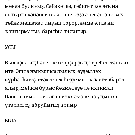
менән булығыҙ. Сәйәхәткә, тәбиғәт ҡосағына
сығырға кәңәш ителә. Эшегеҙҙә әленән-әле ваҡ-
төйәк мәшәҡәт тыуып торор, әммә әллә ни
ҡайғырмағыҙ, барыһы яйланыр.
УҠСЫ
Был аҙна иң бәхетле осорҙарҙың береһен тәшкил
итә. Эштә ныҡышмалылыҡ, әүҙемлек
күрһәтһәгеҙ, етәкселек һеҙҙе мотлаҡ иғтибарға
алыр, мөһим бурыс йөкмәтеүе лә ихтимал.
Башта ауыр тойолған йөкләмәне лә уңышлы
үтәрһегеҙ, абруйығыҙ артыр.
ЫЛАҠ