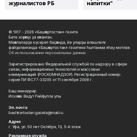
журналистов РБ
напитки"
© 1917 - 2026 «Башҡортостан» гәзите.
Бөтә хоҡуҡтар ҙа яҡланған.
Мәҡәләләрҙе күсереп баҫҡанда, йә уларҙы өлөшләтә
файҙаланғанда «Башҡортостан» гәзитенә һылтанма яһау мотлаҡ.
Об использовании персональных данных
Зарегистрировано Федеральной службой по надзору в сфере
связи, информационных технологий и массовых
коммуникаций (РОСКОМНАДЗОР). Регистрационный номер:
серия ПИ ФС77-33205 от 11 сентября 2008 г.
Баш мөхәррир
Исхаҡов Вәдүт Ғәйфулла улы
Эл. почта
bashkortostan.gazeta@mail.ru
Адрес
г. Уфа, ул. 50 лет Октября, 13, 5-й этаж
Рекламная служба