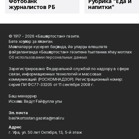
Фотобанк
Рубрика "Еда и
журналистов РБ
напитки"
© 1917 - 2026 «Башҡортостан» гәзите.
Бөтә хоҡуҡтар ҙа яҡланған.
Мәҡәләләрҙе күсереп баҫҡанда, йә уларҙы өлөшләтә
файҙаланғанда «Башҡортостан» гәзитенә һылтанма яһау мотлаҡ.
Об использовании персональных данных
Зарегистрировано Федеральной службой по надзору в сфере
связи, информационных технологий и массовых
коммуникаций (РОСКОМНАДЗОР). Регистрационный номер:
серия ПИ ФС77-33205 от 11 сентября 2008 г.
Баш мөхәррир
Исхаҡов Вәдүт Ғәйфулла улы
Эл. почта
bashkortostan.gazeta@mail.ru
Адрес
г. Уфа, ул. 50 лет Октября, 13, 5-й этаж