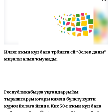
Иллегә яҡын күп бала тәрбиәләгән әсәй “Әсәлек даны”
миҙалы алып ҡыуанды.
Республикабыҙҙа уңғандарҙы һәм
тырыштарҙы юғары кимәлдә бүләкләү күптән
күркәм йолаға әйләнде. Кисә 50-гә яҡын күп бала