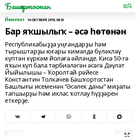
Башҡортостан
Йәмғиәт
16 ОКТЯБРЯ 2019, 06:15
Бар яҡшылыҡ – әсә һөтөнән
Республикабыҙҙа уңғандарҙы һәм
тырыштарҙы юғары кимәлдә бүләкләү
күптән күркәм йолаға әйләнде. Кисә 50-гә
яҡын күп бала тәрбиәләгән әсәгә Дәүләт
Йыйылышы – Ҡоролтай рәйесе
Константин Толкачев Башҡортостан
Башлығы исеменән “Әсәлек даны” миҙалы
тапшырҙы һәм ихлас ҡотлау һүҙҙәрен
еткерҙе.