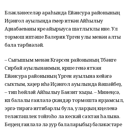
Бүләкләнеүселәр араһында Ейәнсура районының
Иҫәнғол ауылында ғүмер иткән Айһылыу
Аҙнабае­ваны күреү айырыуса шатлыҡлы ине. Ул
тормош иптәше Валерик Үрген улы менән алты
бала тәрбиәләй.
– Сығышым менән Күгәрсен районының Түбәнге
Сирбай ауылынанмын, күрше генә ятҡан
Ейәнсура районының Үрген ауылына кейәүгә
сыҡтым, хәҙер иһә Иҫәнғол ауылында йәшәйбеҙ,
– тип һөйләй Айһылыу Баязит ҡыҙы. – Минеңсә,
күп балалы ғаиләлә үҫкәндәр тормошта ярҙамсыл,
эргә-тирәгә иғтибарлы була, уларҙың күңеленә
теләктәшлек тойғоһо ла кескәй саҡтан һалына.
Беҙҙең ғаиләлә лә ҙур балаларыбыҙ бәләкәстәре