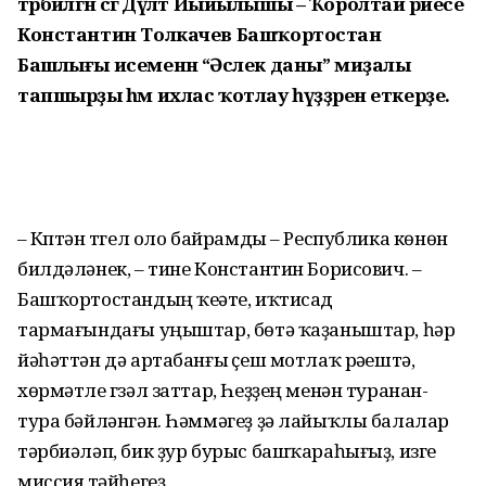
тәрбиәләгән әсәгә Дәүләт Йыйылышы – Ҡоролтай рәйесе
Константин Толкачев Башҡортостан
Башлығы исеменән “Әсәлек даны” миҙалы
тапшырҙы һәм ихлас ҡотлау һүҙҙәрен еткерҙе.
– Күптән түгел оло байрамды – Республика көнөн
билдәләнек, – тине Константин Борисович. –
Баш­ҡортос­тандың ҡеүәте, иҡтисад
тармағындағы уңыштар, бөтә ҡаҙаныштар, һәр
йәһәттән дә артабанғы үҫеш мотлаҡ рәүештә,
хөрмәтле гүзәл заттар, Һеҙҙең менән туранан-
тура бәйләнгән. Һәм­мәгеҙ ҙә лайыҡлы балалар
тәрбиәләп, бик ҙур бурыс башҡараһығыҙ, изге
миссия үтәйһегеҙ.