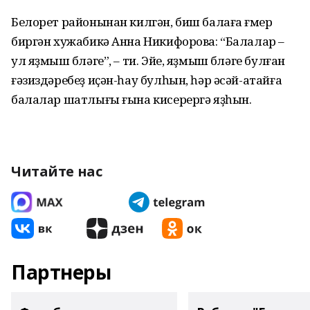
Белорет районынан килгән, биш балаға ғүмер
биргән хужабикә Анна Никифорова: “Балалар –
ул яҙмыш бүләге”, – ти. Эйе, яҙмыш бүләге булған
ғәзиздәребеҙ иҫән-һау булһын, һәр әсәй-атайға
балалар шатлығы ғына кисерергә яҙһын.
Читайте нас
Партнеры