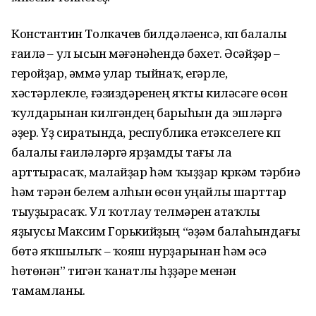
Константин Толкачев билдә­ләүенсә, күп балалы
ғаилә – ул ысын мәғәнәһендә бәхет. Әсәйҙәр –
геройҙар, әммә улар тыйнаҡ, егәрле,
хәстәрлекле, ғәзиздәренең яҡты киләсәге өсөн
ҡулдарынан килгәндең барыһын да эшләргә
әҙер. Үҙ сиратында, республика етәкселеге күп
балалы ғаиләләргә ярҙамды тағы ла
арттырасаҡ, малайҙар һәм ҡыҙҙар күркәм тәрбиә
һәм тәрән белем алһын өсөн уңайлы шарттар
тыуҙырасаҡ. Ул ҡотлау телмәрен атаҡлы
яҙыусы Максим Горькийҙың “әҙәм балаһын­дағы
бөтә яҡшылыҡ – ҡояш нурҙарынан һәм әсә
һөтөнән” тигән ҡанатлы һүҙҙәре менән
тамамланы.