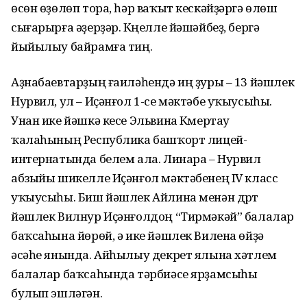
өсөн өҙөлөп тора, һәр ваҡыт кескәйҙәргә өлөш
сығарырға әҙерҙәр. Күңелле йәшәйбеҙ, бергә
йыйылыу байрамға тиң.
Аҙнабаевтарҙың ғаиләһендә иң ҙуры – 13 йәшлек
Нурвил, ул – Иҫәнғол 1-се мәктәбе уҡыусыһы.
Унан ике йәшкә кесе Эльвина Күмертау
ҡалаһының Республика башҡорт лицей-
интернатында белем ала. Линара – Нурвил
абзыйы шикелле Иҫәнғол мәктәбенең IV класс
уҡыусыһы. Биш йәшлек Айлина менән дүрт
йәшлек Вилнур Иҫәнғолдоң “Тирмәкәй” балалар
баҡсаһына йөрөй, ә ике йәшлек Вилена өйҙә
әсәһе янында. Айһылыу декрет ялына хәтлем
балалар баҡсаһында тәрбиәсе ярҙамсыһы
булып эшләгән.