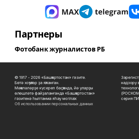
Партнеры
Фотобанк журналистов РБ
© 1917 - 2026 «Башҡортостан» гәзите.
Зарегист
Бөтә хоҡуҡтар ҙа яҡланған.
надзору 
Мәҡәләләрҙе күсереп баҫҡанда, йә уларҙы
технолог
өлөшләтә файҙаланғанда «Башҡортостан»
(РОСКОМ
гәзитенә һылтанма яһау мотлаҡ.
серия ПИ
Об использовании персональных данных