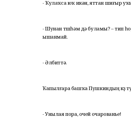
- Ҡулаҡса юҡ икән, яттан шиғыр уҡы
- Шунан төшһәм дә буламы? – тип һ
ышанмай.
- Әлбиттә.
Ҡапылғара башҡа Пушкиндың көҙ 
- Унылая пора, очей очарованье!