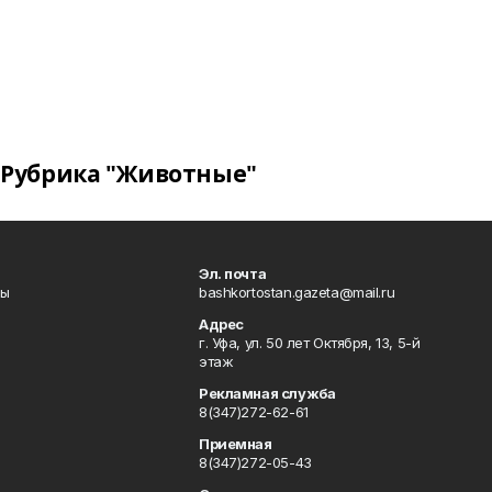
Рубрика "Животные"
Эл. почта
лы
bashkortostan.gazeta@mail.ru
Адрес
г. Уфа, ул. 50 лет Октября, 13, 5-й
этаж
Рекламная служба
8(347)272-62-61
Приемная
8(347)272-05-43