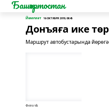
Башҡортостан
Йәмғиәт
16 ОКТЯБРЯ 2019, 08:45
Донъяға ике тө
Маршрут автобустарында йөрөгә
Фото: vk