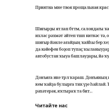
Приятна мне твоя прощальная крас
Шиғырҙы ятлап бөттөм, салондағы ҡ
ихлас рәхмәт әйтеп төшөп киткәс тә
шиғыр йәнле ағайҙың ҡайһы бер хе
да кәйефен боҙоп тупаҫ ҡыланыуҙары
автобустан ҡыуа башлауҙары, йә ҡу
Донъяға ике төрлө ҡараш. Донъяның 
кем ҡайҙа булырға тик үҙе һайлай.
рәхәтерәк, яҡтыраҡ та бит...
Читайте нас