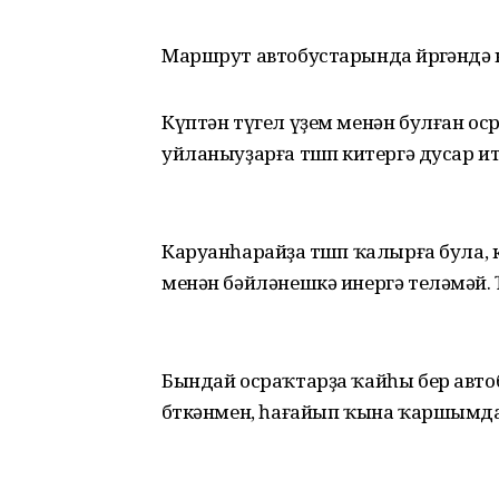
Маршрут автобустарында йөрөгәндә
Күптән түгел үҙем менән булған ос
уйланыуҙарға төшөп китергә дусар ит
Каруанһарайҙа төшөп ҡалырға була
менән бәйләнешкә инергә теләмәй.
Бындай осраҡтарҙа ҡайһы бер автоб
бөткәнмен, һағайып ҡына ҡаршымд