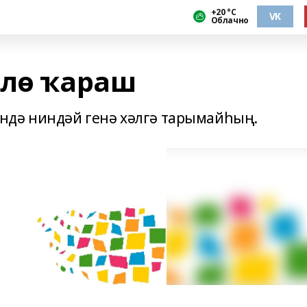
+20 °С
VK
Облачно
рлө ҡараш
ндә ниндәй генә хәлгә тарымайһың.