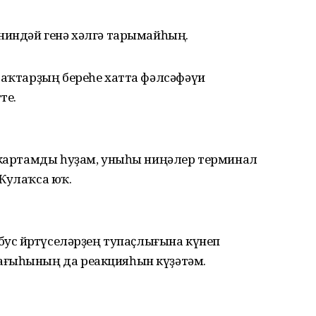
 ниндәй генә хәлгә тарымайһың.
раҡтарҙың береһе хатта фәлсәфәүи
те.
, картамды һуҙам, уныһы ниңәлер терминал
 Ҡулаҡса юҡ.
ус йөрөтөүселәрҙең тупаҫлығына күнеп
ағыһының да реакцияһын күҙәтәм.