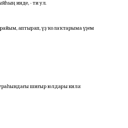
йһың инде, - ти ул.
орайым, аптырап, үҙ ҡолаҡтарыма үҙем
тураһындағы шиғыр юлдары килә: