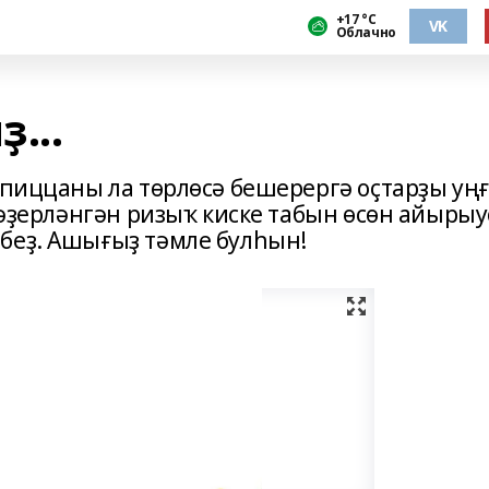
+17 °С
VK
Облачно
...
 пиццаны ла төрлөсә бешерергә оҫтарҙы уң
ә әҙерләнгән ризыҡ киске табын өсөн айырыу
беҙ. Ашығыҙ тәмле булһын!