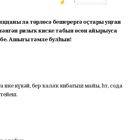
пиццаны ла төрлөсә бешерергә оҫтарҙы уңған
әҙерләнгән ризыҡ киске табын өсөн айырыуса
еҙ. Ашығыҙ тәмле булһын!
а ике күкәй, бер ҡалаҡ көнбағыш майы, һөт, сода
тейеш.