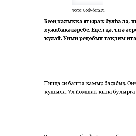
Фото: Cook-dom.ru
Беҙҙең халыҡҡа ятыраҡ булһа ла, 
хужабикәләребеҙ. Еңел дә, тиҙ ҙә 
ҡулай. Уның рецебын тәҡдим итәб
Пицца өсөн башта ҡамыр баҫабыҙ. Онғ
ҡушыла. Ул йомшаҡ ҡына булырға 