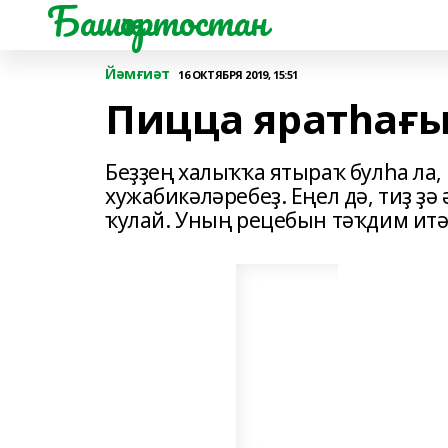
Башҡортостан
Йәмғиәт
16 ОКТЯБРЯ 2019, 15:51
Пицца яратһағыҙ
Беҙҙең халыҡҡа ятыраҡ булһа ла,
хужабикәләребеҙ. Еңел дә, тиҙ ҙ
ҡулай. Уның рецебын тәҡдим итә