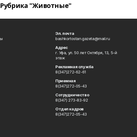
Рубрика "Животные"
Эл. почта
лы
bashkortostan.gazeta@mail.ru
Адрес
г. Уфа, ул. 50 лет Октября, 13, 5-й
этаж
Рекламная служба
8(347)272-62-61
Приемная
8(347)272-05-43
Сотрудничество
8(347) 273-83-92
Отдел кадров
8(347)272-05-43