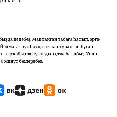
ыр алабыҙ.
быҙ ҙа йәйәбеҙ. Майланған табаға һалып, эргә-
әймәгә соус һөртөп, ваҡлап туралған һуған
 ҡырҡабыҙ ҙа һуғандың өҫтөнә һалабыҙ. Унан
20 минут бешерәбеҙ.