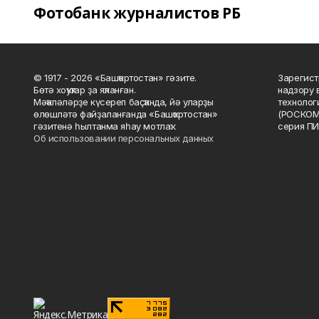
Фотобанк журналистов РБ
© 1917 - 2026 «Башҡортостан» гәзите.
Зарегист
Бөтә хоҡуҡтар ҙа яҡланған.
надзору 
Мәҡәләләрҙе күсереп баҫҡанда, йә уларҙы
технолог
өлөшләтә файҙаланғанда «Башҡортостан»
(РОСКОМ
гәзитенә һылтанма яһау мотлаҡ.
серия ПИ
Об использовании персональных данных