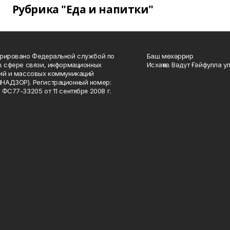
Рубрика "Еда и напитки"
рировано Федеральной службой по
Баш мөхәррир
в сфере связи, информационных
Исхаҡов Вәдүт Ғәйфулла у
ий и массовых коммуникаций
НАДЗОР). Регистрационный номер:
 ФС77-33205 от 11 сентября 2008 г.